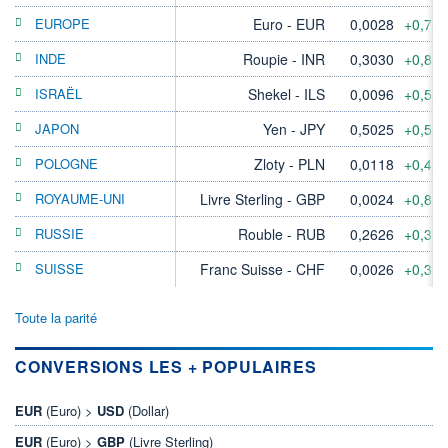
EUROPE
Euro - EUR
0,0028
+0,73
INDE
Roupie - INR
0,3030
+0,81
ISRAËL
Shekel - ILS
0,0096
+0,53
JAPON
Yen - JPY
0,5025
+0,55
POLOGNE
Zloty - PLN
0,0118
+0,42
ROYAUME-UNI
Livre Sterling - GBP
0,0024
+0,85
RUSSIE
Rouble - RUB
0,2626
+0,31
SUISSE
Franc Suisse - CHF
0,0026
+0,37
Toute la parité
CONVERSIONS LES + POPULAIRES
EUR
(Euro) >
USD
(Dollar)
EUR
(Euro) >
GBP
(Livre Sterling)