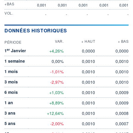
+BAS
0,001
0,001
0,001
0,001
0,001
VOL.
-
-
-
-
-
DONNÉES HISTORIQUES
VAR.
+ HAUT
+ BAS
PÉRIODE
er
1
Janvier
+4,26%
0,0000
0,0000
1 semaine
0,00%
0,0010
0,0010
1 mois
-1,01%
0,0010
0,0010
3 mois
-2,97%
0,0010
0,0010
6 mois
+1,03%
0,0010
0,0009
1 an
+8,89%
0,0010
0,0009
3 ans
+12,64%
0,0010
0,0008
5 ans
-2,00%
0,0010
0,0007