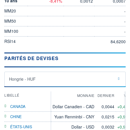
10 ans
-8,41%
0,0012
0,0007
MM20
-
MM50
-
MM100
-
RSI14
84,6200
PARITÉS DE DEVISES
Hongrie - HUF
LIBELLÉ
MONNAIE
DERNIER
VA
CANADA
Dollar Canadien - CAD
0,0044
+0,45
CHINE
Yuan Renminbi - CNY
0,0215
+0,99
ÉTATS-UNIS
Dollar - USD
0,0032
+0,95