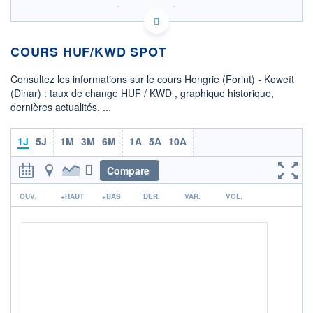
SIX - FOREX 2 DONNÉES TEMPS RÉEL
Politique d'exécution
COURS HUF/KWD SPOT
0,00100
0,00099
Consultez les informations sur le cours Hongrie (Forint) - Koweït
0,00098
(Dinar) : taux de change HUF / KWD , graphique historique,
dernières actualités, ...
0,00097
0,00096
05h55
11h15
16h35
1J
5J
1M
3M
6M
1A
5A
10A
OUVERTURE
CLÔTURE VEILLE
0,0010
0,0010
Compare
r
+ HAUT
+ BAS
OUV.
+HAUT
+BAS
DER.
VAR.
VOL.
0,0010
0,0010
COTATION SPÉCIFIQUE
KWD/HUF
1 017,1519
-0,71%
+ PORTEFEUILLE
+ LISTE