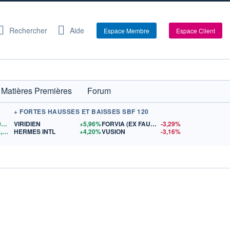
Rechercher
Aide
Espace Membre
Espace Client
Matières Premières
Forum
+ FORTES HAUSSES ET BAISSES SBF 120
80,80
$US
VIRIDIEN
+5,96%
FORVIA (EX FAURECIA)
-3,29%
4 268,13
$US
HERMES INTL
+4,20%
VUSION
-3,16%