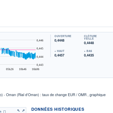
OUVERTURE
CLÔTURE
VEILLE
0,4448
0,446
0,4448
0,445
+ HAUT
+ BAS
0,4457
0,4435
0,444
0,443
05h26
10h46
16h06
uro) - Oman (Rial d'Oman) : taux de change EUR / OMR , graphique
DONNÉES HISTORIQUES