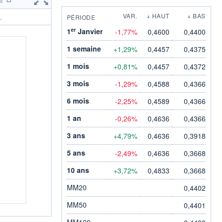
VAR.
+ HAUT
+ BAS
PÉRIODE
.
er
1
Janvier
-1,77%
0,4600
0,4400
1 semaine
+1,29%
0,4457
0,4375
1 mois
+0,81%
0,4457
0,4372
3 mois
-1,29%
0,4588
0,4366
6 mois
-2,25%
0,4589
0,4366
1 an
-0,26%
0,4636
0,4366
3 ans
+4,79%
0,4636
0,3918
5 ans
-2,49%
0,4636
0,3668
10 ans
+3,72%
0,4833
0,3668
MM20
0,4402
MM50
0,4401
MM100