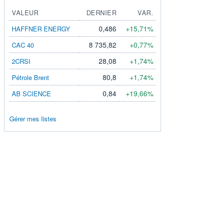
VALEUR
DERNIER
VAR.
0,486
+15,71%
HAFFNER ENERGY
8 735,82
+0,77%
CAC 40
28,08
+1,74%
2CRSI
80,8
+1,74%
Pétrole Brent
0,84
+19,66%
AB SCIENCE
Gérer mes listes