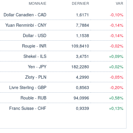
MONNAIE
DERNIER
VAR
Dollar Canadien - CAD
1,6171
-0,10%
Yuan Renminbi - CNY
7,7884
-0,14%
Dollar - USD
1,1538
-0,14%
Roupie - INR
109,8410
-0,02%
Shekel - ILS
3,4751
+0,09%
Yen - JPY
182,2280
+0,02%
Zloty - PLN
4,2990
-0,05%
Livre Sterling - GBP
0,8563
-0,20%
Rouble - RUB
94,0996
+0,58%
Franc Suisse - CHF
0,9339
+0,13%