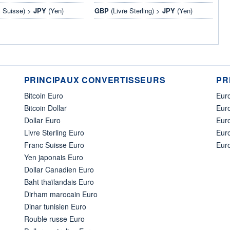
 Suisse) >
JPY
(Yen)
GBP
(Livre Sterling) >
JPY
(Yen)
PRINCIPAUX CONVERTISSEURS
PR
Bitcoin Euro
Euro
Bitcoin Dollar
Euro
Dollar Euro
Eur
Livre Sterling Euro
Eur
Franc Suisse Euro
Eur
Yen japonais Euro
Dollar Canadien Euro
Baht thaïlandais Euro
Dirham marocain Euro
Dinar tunisien Euro
Rouble russe Euro