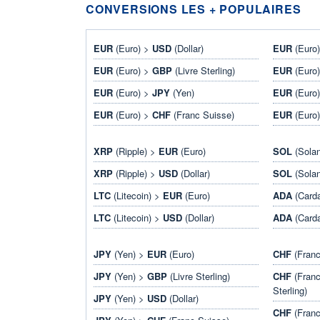
CONVERSIONS LES + POPULAIRES
EUR
(Euro) >
USD
(Dollar)
EUR
(Euro
EUR
(Euro) >
GBP
(Livre Sterling)
EUR
(Euro
EUR
(Euro) >
JPY
(Yen)
EUR
(Euro
EUR
(Euro) >
CHF
(Franc Suisse)
EUR
(Euro
XRP
(Ripple) >
EUR
(Euro)
SOL
(Sola
XRP
(Ripple) >
USD
(Dollar)
SOL
(Sola
LTC
(Litecoin) >
EUR
(Euro)
ADA
(Card
LTC
(Litecoin) >
USD
(Dollar)
ADA
(Card
JPY
(Yen) >
EUR
(Euro)
CHF
(Franc
JPY
(Yen) >
GBP
(Livre Sterling)
CHF
(Franc
Sterling)
JPY
(Yen) >
USD
(Dollar)
CHF
(Franc