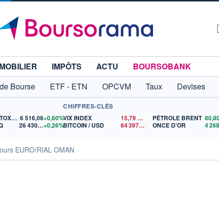
MOBILIER
IMPÔTS
ACTU
BOURSOBANK
 de Bourse
ETF - ETN
OPCVM
Taux
Devises
CHIFFRES-CLÉS
EURO STOXX 50
6 516,06
+0,60%
VIX INDEX
15,79
$US
PÉTROLE BRENT
Q
26 430,95
+0,26%
BITCOIN / USD
64 397,83
$US
ONCE D'OR
ours EURO/RIAL OMAN