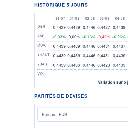
HISTORIQUE 5 JOURS
31 JULY
1 AUGUST
2 AUGUST
3 AUGUST
4 AUG
31-07
01-08
02-08
03-08
04-08
DER.
0,4439
0,4439
0,4446
0,4427
0,4439
VAR.
+0,03%
0,00%
+0,16%
-0,42%
+0,26%
OUV.
0,4439
0,4439
0,4446
0,4431
0,4437
+HAUT
0,4439
0,4439
0,4446
0,4431
0,4439
+BAS
0,4439
0,4436
0,4446
0,4423
0,4433
VOL.
-
-
-
-
-
Variation sur 5 
PARITÉS DE DEVISES
Europe - EUR