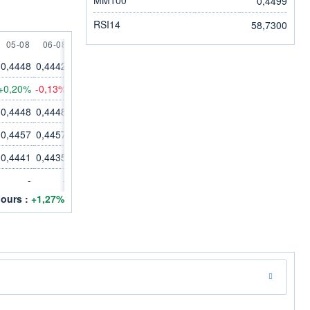
0,4499
RSI14
58,7300
UST
5 AUGUST
6 AUGUST
05-08
06-08
0,4448
0,4442
+0,20%
-0,13%
0,4448
0,4448
0,4457
0,4457
0,4441
0,4435
-
-
jours :
+1,27%