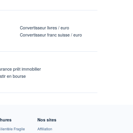
Convertisseur livres / euro
Convertisseur franc suisse / euro
rance prêt immobilier
stir en bourse
A
chures
Nos sites
lientèle Fragile
Affiliation