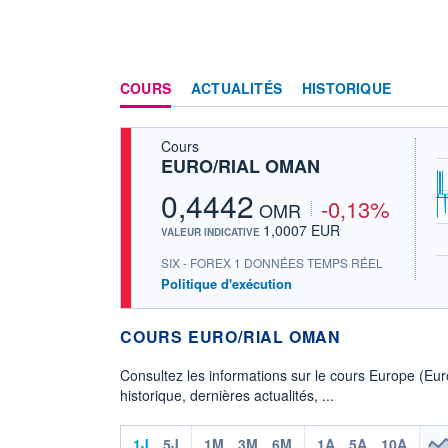
COURS
ACTUALITÉS
HISTORIQUE
Cours
EURO/RIAL OMAN
0,4442
-0,13%
OMR
1,0007 EUR
VALEUR INDICATIVE
SIX - FOREX 1 DONNÉES TEMPS RÉEL
Politique d'exécution
COURS EURO/RIAL OMAN
Consultez les informations sur le cours Europe (E
historique, dernières actualités, ...
1J
5J
1M
3M
6M
1A
5A
10A