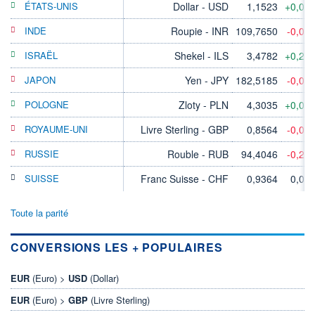
ÉTATS-UNIS
Dollar - USD
1,1523
+0,01
INDE
Roupie - INR
109,7650
-0,04
ISRAËL
Shekel - ILS
3,4782
+0,22
JAPON
Yen - JPY
182,5185
-0,03
POLOGNE
Zloty - PLN
4,3035
+0,04
ROYAUME-UNI
Livre Sterling - GBP
0,8564
-0,01
RUSSIE
Rouble - RUB
94,4046
-0,22
SUISSE
Franc Suisse - CHF
0,9364
0,00
Toute la parité
CONVERSIONS LES + POPULAIRES
EUR
(Euro) >
USD
(Dollar)
EUR
(Euro) >
GBP
(Livre Sterling)