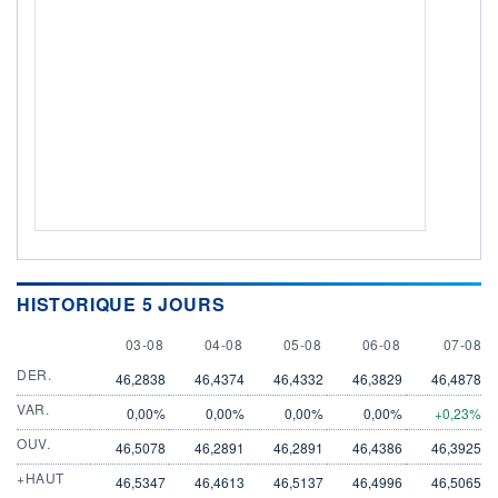
HISTORIQUE 5 JOURS
3 AUGUST
4 AUGUST
5 AUGUST
6 AUGUST
7 AUGU
03-08
04-08
05-08
06-08
07-08
DER.
46,2838
46,4374
46,4332
46,3829
46,4878
VAR.
0,00%
0,00%
0,00%
0,00%
+0,23%
OUV.
46,5078
46,2891
46,2891
46,4386
46,3925
+HAUT
46,5347
46,4613
46,5137
46,4996
46,5065