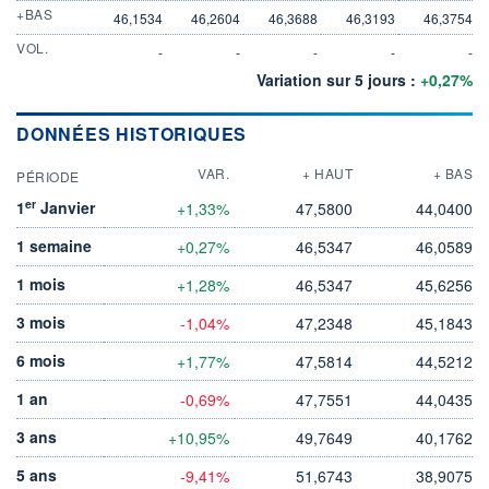
+BAS
46,1534
46,2604
46,3688
46,3193
46,3754
VOL.
-
-
-
-
-
Variation sur 5 jours :
+0,27%
DONNÉES HISTORIQUES
VAR.
+ HAUT
+ BAS
PÉRIODE
er
1
Janvier
+1,33%
47,5800
44,0400
1 semaine
+0,27%
46,5347
46,0589
1 mois
+1,28%
46,5347
45,6256
3 mois
-1,04%
47,2348
45,1843
6 mois
+1,77%
47,5814
44,5212
1 an
-0,69%
47,7551
44,0435
3 ans
+10,95%
49,7649
40,1762
5 ans
-9,41%
51,6743
38,9075