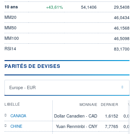
10 ans
+43,61%
54,1406
29,5408
MM20
46,0434
MM50
46,1568
MM100
46,5098
RSI14
83,1700
PARITÉS DE DEVISES
Europe - EUR
LIBELLÉ
MONNAIE
DERNIER
VA
CANADA
Dollar Canadien - CAD
1,6152
0,00
CHINE
Yuan Renminbi - CNY
7,7765
0,00