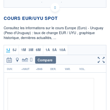
SIX - FOREX 2 DONNÉES TEMPS RÉEL
Politique d'exécution
COURS EUR/UYU SPOT
46,6
46,5
Consultez les informations sur le cours Europe (Euro) - Uruguay
(Peso d'Uruguay) : taux de change EUR / UYU , graphique
46,4
historique, dernières actualités, ...
46,3
02h28
04h21
1J
5J
1M
3M
6M
1A
5A
10A
OUVERTURE
CLÔTURE VEILLE
46,3925
46,3829
Compare
r
+ HAUT
+ BAS
OUV.
+HAUT
+BAS
DER.
VAR.
VOL.
46,5065
46,3754
COTATION SPÉCIFIQUE
UYU/EUR
0,0215
-0,23%
+ PORTEFEUILLE
+ LISTE