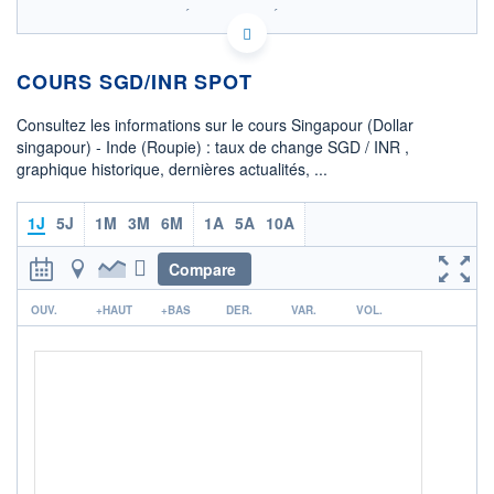
SIX - FOREX 2 DONNÉES TEMPS RÉEL
Politique d'exécution
COURS SGD/INR SPOT
74,5
Consultez les informations sur le cours Singapour (Dollar
74,4
singapour) - Inde (Roupie) : taux de change SGD / INR ,
graphique historique, dernières actualités, ...
74,3
02h28
04h21
1J
5J
1M
3M
6M
1A
5A
10A
OUVERTURE
CLÔTURE VEILLE
74,4428
74,4425
Compare
r
+ HAUT
+ BAS
OUV.
+HAUT
+BAS
DER.
VAR.
VOL.
74,4826
74,3357
COTATION SPÉCIFIQUE
INR/SGD
0,0134
+0,07%
+ PORTEFEUILLE
+ LISTE