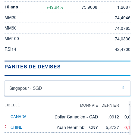
10 ans
+49,94%
75,9008
1,2687
MM20
74,4946
MM50
74,0765
MM100
74,0336
RSI14
42,4700
PARITÉS DE DEVISES
Singapour - SGD
LIBELLÉ
MONNAIE
DERNIER
VA
CANADA
Dollar Canadien - CAD
1,0912
0,00
CHINE
Yuan Renminbi - CNY
5,2727
-0,11