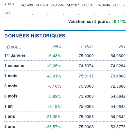
+BAS
74,1439
74,0284
74,1294
74,2187
74,3343
74,3496
74,3357
VOL.
-
-
-
-
-
-
-
Variation sur 5 jours :
+0,11%
DONNÉES HISTORIQUES
VAR.
+ HAUT
+ BAS
PÉRIODE
er
1
Janvier
+6,43%
75,9000
54,0600
1 semaine
+0,05%
74,5974
74,0284
1 mois
+0,41%
75,0117
73,4808
3 mois
-0,16%
75,9008
72,5686
6 mois
+3,69%
75,9008
54,0642
1 an
+9,19%
75,9008
54,0642
3 ans
+21,09%
75,9008
54,0642
5 ans
+35,57%
75,9008
53,8776