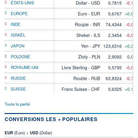
ÉTATS-UNIS
Dollar - USD
0,7815
-0,11
EUROPE
Euro - EUR
0,6767
+0,03
INDE
Roupie - INR
74,4344
-0,01
ISRAËL
Shekel - ILS
2,3454
-0,06
JAPON
Yen - JPY
123,6316
+0,21
POLOGNE
Zloty - PLN
2,9092
0,00
ROYAUME-UNI
Livre Sterling - GBP
0,5795
-0,07
RUSSIE
Rouble - RUB
63,8324
-0,71
SUISSE
Franc Suisse - CHF
0,6325
+0,11
Toute la parité
CONVERSIONS LES + POPULAIRES
EUR
(Euro) >
USD
(Dollar)