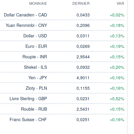
MONNAIE
DERNIER
VAR
Dollar Canadien - CAD
0,0433
+0,02%
Yuan Renminbi - CNY
0,2096
+0,18%
Dollar - USD
0,0311
+0,13%
Euro - EUR
0,0269
+0,19%
Roupie - INR
2,9544
+0,15%
Shekel - ILS
0,0932
+0,20%
Yen - JPY
4,9011
+0,16%
Zloty - PLN
0,1155
+0,16%
Livre Sterling - GBP
0,0231
+0,52%
Rouble - RUB
2,5431
+0,15%
Franc Suisse - CHF
0,0251
+0,16%