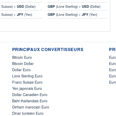
 Suisse) >
USD
(Dollar)
GBP
(Livre Sterling) >
USD
(Dollar)
 Suisse) >
JPY
(Yen)
GBP
(Livre Sterling) >
JPY
(Yen)
PRINCIPAUX CONVERTISSEURS
PR
Bitcoin Euro
Euro
Bitcoin Dollar
Euro
Dollar Euro
Eur
Livre Sterling Euro
Eur
Franc Suisse Euro
Eur
Yen japonais Euro
Dollar Canadien Euro
Baht thaïlandais Euro
Dirham marocain Euro
Dinar tunisien Euro