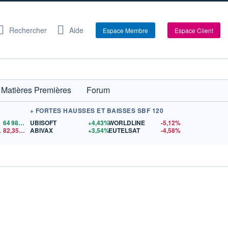
Rechercher
Aide
Espace Membre
Espace Client
Matières Premières
Forum
+ FORTES HAUSSES ET BAISSES SBF 120
64 981,99
UBISOFT
$US
+4,43%
WORLDLINE
-5,12%
ENT
82,35
$US
ABIVAX
+3,54%
EUTELSAT
-4,58%