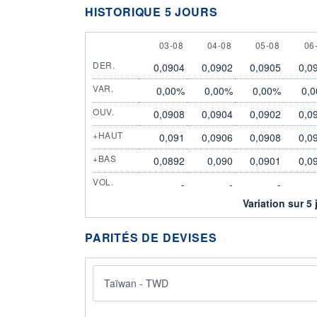
HISTORIQUE 5 JOURS
3 AUGUST
4 AUGUST
5 AUGUST
6 
03-08
04-08
05-08
06
DER.
0,0904
0,0902
0,0905
0,0
VAR.
0,00%
0,00%
0,00%
0,
OUV.
0,0908
0,0904
0,0902
0,0
+HAUT
0,091
0,0906
0,0908
0,0
+BAS
0,0892
0,090
0,0901
0,0
VOL.
-
-
-
Variation sur 5 
PARITÉS DE DEVISES
Taïwan - TWD