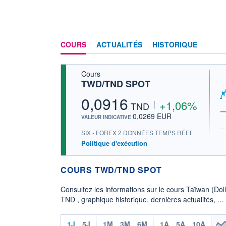
COURS
ACTUALITÉS
HISTORIQUE
Cours
TWD/TND SPOT
0,0916
+1,06%
TND
0,0269 EUR
VALEUR INDICATIVE
SIX - FOREX 2 DONNÉES TEMPS RÉEL
Politique d'exécution
COURS TWD/TND SPOT
Consultez les informations sur le cours Taïwan (Dol
TND , graphique historique, dernières actualités, ...
1J
5J
1M
3M
6M
1A
5A
10A