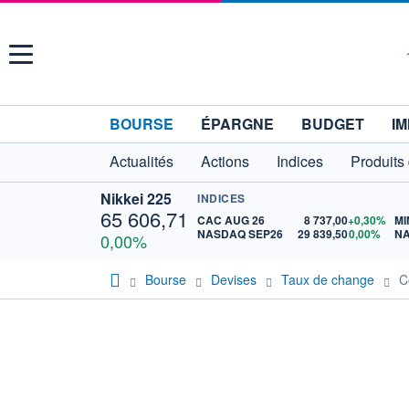
Menu
BOURSE
ÉPARGNE
BUDGET
IM
Actualités
Actions
Indices
Produits
Nikkei 225
INDICES
65 606,71
CAC AUG 26
8 737,00
+0,30%
MI
NASDAQ SEP26
29 839,50
0,00%
NA
0,00%
Bourse
Devises
Taux de change
C