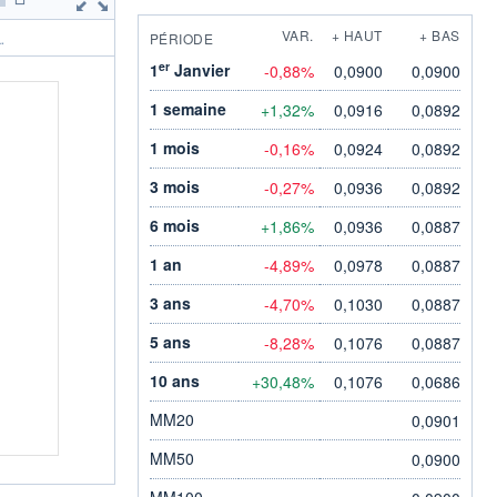
VAR.
+ HAUT
+ BAS
PÉRIODE
.
er
1
Janvier
-0,88%
0,0900
0,0900
1 semaine
+1,32%
0,0916
0,0892
1 mois
-0,16%
0,0924
0,0892
3 mois
-0,27%
0,0936
0,0892
6 mois
+1,86%
0,0936
0,0887
1 an
-4,89%
0,0978
0,0887
3 ans
-4,70%
0,1030
0,0887
5 ans
-8,28%
0,1076
0,0887
10 ans
+30,48%
0,1076
0,0686
MM20
0,0901
MM50
0,0900
MM100