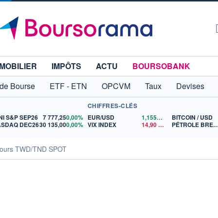
MOBILIER
IMPÔTS
ACTU
BOURSOBANK
 de Bourse
ETF - ETN
OPCVM
Taux
Devises
CHIFFRES-CLÉS
NI S&P SEP26
7 777,25
0,00%
EUR/USD
1,1559
$US
BITCOIN / USD
SDAQ DEC26
30 135,00
0,00%
VIX INDEX
14,90
$US
PÉTROLE BR
ours TWD/TND SPOT