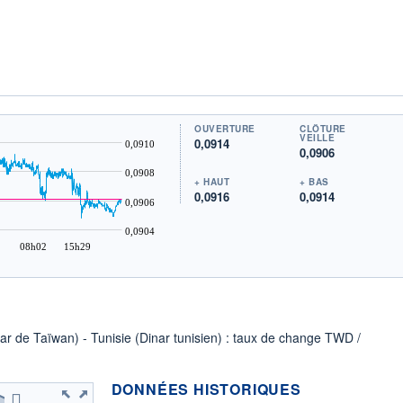
OUVERTURE
CLÔTURE
VEILLE
0,0914
0,0910
0,0906
0,0908
+ HAUT
+ BAS
0,0916
0,0914
0,0906
0,0904
08h02
15h29
lar de Taïwan) - Tunisie (Dinar tunisien) : taux de change TWD /
DONNÉES HISTORIQUES