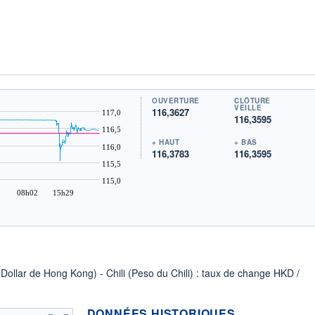
OUVERTURE
CLÔTURE
VEILLE
116,3627
117,0
116,3595
116,5
+ HAUT
+ BAS
116,0
116,3783
116,3595
115,5
115,0
08h02
15h29
Dollar de Hong Kong) - Chili (Peso du Chili) : taux de change HKD /
DONNÉES HISTORIQUES