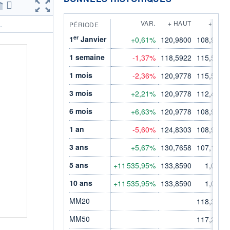
VAR.
+ HAUT
+ BAS
PÉRIODE
.
er
1
Janvier
+0,61%
120,9800
108,9300
1 semaine
-1,37%
118,5922
115,5506
1 mois
-2,36%
120,9778
115,5506
3 mois
+2,21%
120,9778
112,4136
6 mois
+6,63%
120,9778
108,9289
1 an
-5,60%
124,8303
108,9289
3 ans
+5,67%
130,7658
107,1893
5 ans
+11 535,95%
133,8590
1,0000
10 ans
+11 535,95%
133,8590
1,0000
MM20
118,3645
MM50
117,2420