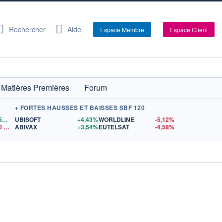
Rechercher
Aide
Espace Membre
Espace Client
Matières Premières
Forum
+ FORTES HAUSSES ET BAISSES SBF 120
1,1559
$US
UBISOFT
+4,43%
WORLDLINE
-5,12%
0
$US
ABIVAX
+3,54%
EUTELSAT
-4,58%