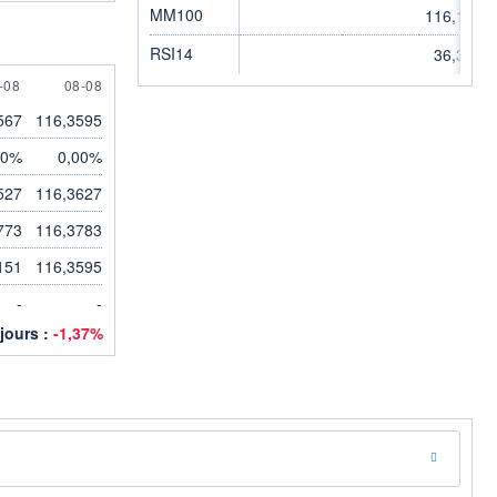
MM100
116,1323
RSI14
36,3400
AUGUST
8 AUGUST
-08
08-08
567
116,3595
00%
0,00%
527
116,3627
773
116,3783
151
116,3595
-
-
 jours :
-1,37%