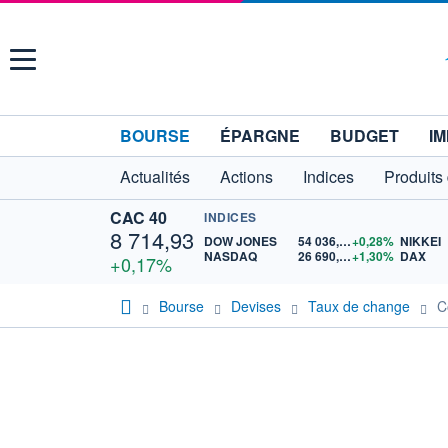
Menu
BOURSE
ÉPARGNE
BUDGET
IM
Actualités
Actions
Indices
Produits
CAC 40
INDICES
8 714,93
DOW JONES
54 036,93
+0,28%
NIKKEI
NASDAQ
26 690,62
+1,30%
DAX
+0,17%
Bourse
Devises
Taux de change
C