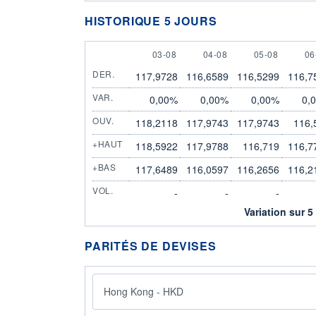
HISTORIQUE 5 JOURS
3 AUGUST
4 AUGUST
5 AUGUST
6 
03-08
04-08
05-08
06
DER.
117,9728
116,6589
116,5299
116,7
VAR.
0,00%
0,00%
0,00%
0,
OUV.
118,2118
117,9743
117,9743
116,
+HAUT
118,5922
117,9788
116,719
116,7
+BAS
117,6489
116,0597
116,2656
116,2
VOL.
-
-
-
Variation sur 5
PARITÉS DE DEVISES
Hong Kong - HKD