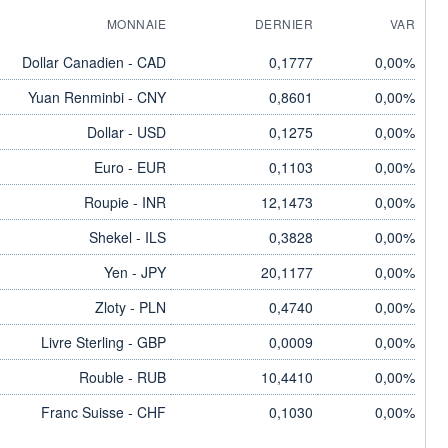
MONNAIE
DERNIER
VAR
Dollar Canadien - CAD
0,1777
0,00%
Yuan Renminbi - CNY
0,8601
0,00%
Dollar - USD
0,1275
0,00%
Euro - EUR
0,1103
0,00%
Roupie - INR
12,1473
0,00%
Shekel - ILS
0,3828
0,00%
Yen - JPY
20,1177
0,00%
Zloty - PLN
0,4740
0,00%
Livre Sterling - GBP
0,0009
0,00%
Rouble - RUB
10,4410
0,00%
Franc Suisse - CHF
0,1030
0,00%