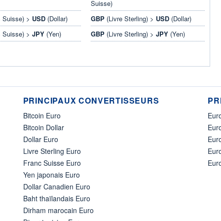
Suisse)
 Suisse) >
USD
(Dollar)
GBP
(Livre Sterling) >
USD
(Dollar)
 Suisse) >
JPY
(Yen)
GBP
(Livre Sterling) >
JPY
(Yen)
PRINCIPAUX CONVERTISSEURS
PR
Bitcoin Euro
Euro
Bitcoin Dollar
Euro
Dollar Euro
Eur
Livre Sterling Euro
Eur
Franc Suisse Euro
Eur
Yen japonais Euro
Dollar Canadien Euro
Baht thaïlandais Euro
Dirham marocain Euro