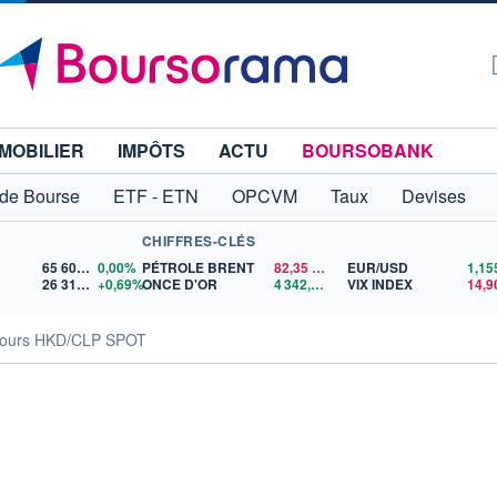
MOBILIER
IMPÔTS
ACTU
BOURSOBANK
 de Bourse
ETF - ETN
OPCVM
Taux
Devises
CHIFFRES-CLÉS
65 606,71
0,00%
PÉTROLE BRENT
82,35
$US
EUR/USD
26 319,45
+0,69%
ONCE D'OR
4 342,26
$US
VIX INDEX
14,9
ours HKD/CLP SPOT