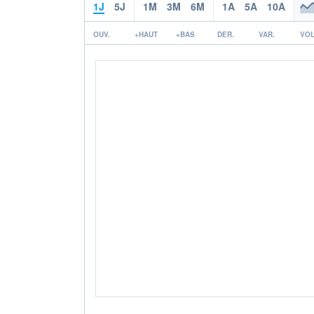
1J
5J
1M
3M
6M
1A
5A
10A
OUV.
+HAUT
+BAS
DER.
VAR.
VOL