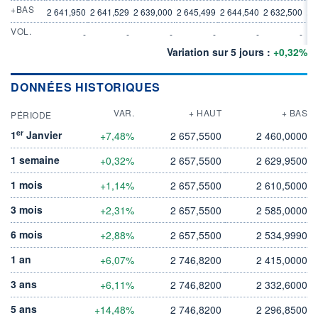
+BAS
2 641,950
2 641,529
2 639,000
2 645,499
2 644,540
2 632,500
2 
VOL.
-
-
-
-
-
-
Variation sur 5 jours :
+0,32%
DONNÉES HISTORIQUES
VAR.
+ HAUT
+ BAS
PÉRIODE
er
1
Janvier
+7,48%
2 657,5500
2 460,0000
1 semaine
+0,32%
2 657,5500
2 629,9500
1 mois
+1,14%
2 657,5500
2 610,5000
3 mois
+2,31%
2 657,5500
2 585,0000
6 mois
+2,88%
2 657,5500
2 534,9990
1 an
+6,07%
2 746,8200
2 415,0000
3 ans
+6,11%
2 746,8200
2 332,6000
5 ans
+14,48%
2 746,8200
2 296,8500