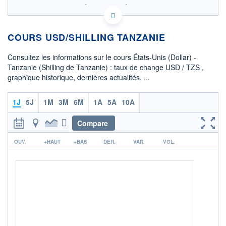
SIX - FOREX 1 DONNÉES TEMPS RÉEL
Politique d'exécution
COURS USD/SHILLING TANZANIE
2 655,5
2 655,0
Consultez les informations sur le cours États-Unis (Dollar) -
Tanzanie (Shilling de Tanzanie) : taux de change USD / TZS ,
2 654,5
graphique historique, dernières actualités, ...
2 654,0
01h54
02h10
02h26
1J
5J
1M
3M
6M
1A
5A
10A
OUVERTURE
CLÔTURE VEILLE
2 654,9500
2 654,9980
Compare
r
+ HAUT
+ BAS
OUV.
+HAUT
+BAS
DER.
VAR.
VOL.
2 655,0000
2 632,5000
COTATION SPÉCIFIQUE
TZS/USD
0,0004
0,00%
+ PORTEFEUILLE
+ LISTE