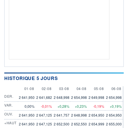
HISTORIQUE 5 JOURS
1 AUGUST
2 AUGUST
3 AUGUST
4 AUGUST
5 AUGUST
6 AUGUS
01-08
02-08
03-08
04-08
05-08
06-08
DER.
2 641,950
2 641,682
2 648,998
2 654,998
2 649,998
2 654,998
2 
VAR.
0,00%
-0,01%
+0,28%
+0,23%
-0,19%
+0,19%
OUV.
2 641,950
2 647,125
2 641,757
2 648,998
2 654,950
2 654,950
2 
+HAUT
2 641,950
2 647,125
2 652,500
2 652,550
2 654,999
2 655,000
2 