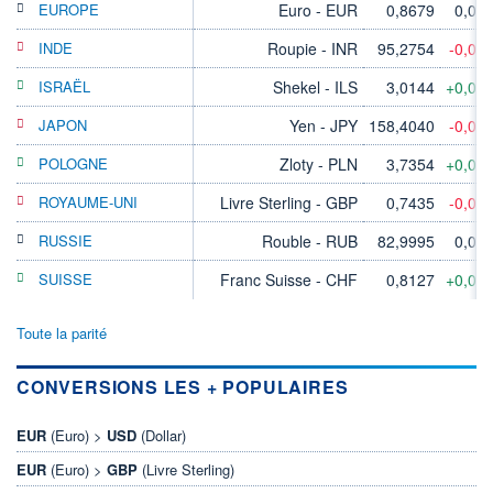
EUROPE
Euro - EUR
0,8679
0,00
INDE
Roupie - INR
95,2754
-0,05
ISRAËL
Shekel - ILS
3,0144
+0,06
JAPON
Yen - JPY
158,4040
-0,04
POLOGNE
Zloty - PLN
3,7354
+0,03
ROYAUME-UNI
Livre Sterling - GBP
0,7435
-0,03
RUSSIE
Rouble - RUB
82,9995
0,00
SUISSE
Franc Suisse - CHF
0,8127
+0,02
Toute la parité
CONVERSIONS LES + POPULAIRES
EUR
(Euro) >
USD
(Dollar)
EUR
(Euro) >
GBP
(Livre Sterling)