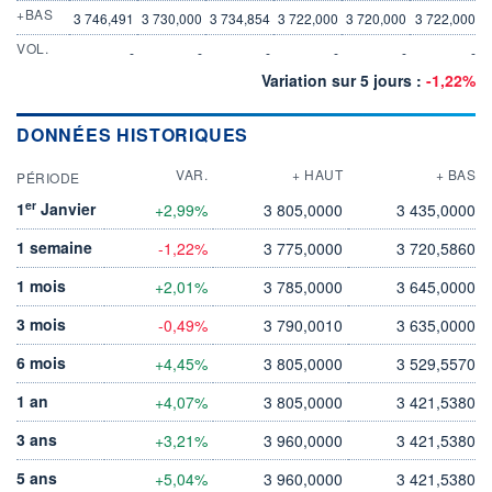
+BAS
3 746,491
3 730,000
3 734,854
3 722,000
3 720,000
3 722,000
VOL.
-
-
-
-
-
-
Variation sur 5 jours :
-1,22%
DONNÉES HISTORIQUES
VAR.
+ HAUT
+ BAS
PÉRIODE
er
1
Janvier
+2,99%
3 805,0000
3 435,0000
1 semaine
-1,22%
3 775,0000
3 720,5860
1 mois
+2,01%
3 785,0000
3 645,0000
3 mois
-0,49%
3 790,0010
3 635,0000
6 mois
+4,45%
3 805,0000
3 529,5570
1 an
+4,07%
3 805,0000
3 421,5380
3 ans
+3,21%
3 960,0000
3 421,5380
5 ans
+5,04%
3 960,0000
3 421,5380