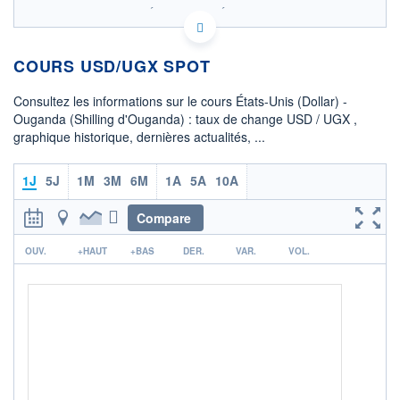
SIX - FOREX 1 DONNÉES TEMPS RÉEL
Politique d'exécution
COURS USD/UGX SPOT
OUVERTURE
CLÔTURE VEILLE
3 728,5040
3 724,8300
Consultez les informations sur le cours États-Unis (Dollar) -
+ HAUT
+ BAS
Ouganda (Shilling d'Ouganda) : taux de change USD / UGX ,
3 731,9780
3 722,0000
graphique historique, dernières actualités, ...
COTATION SPÉCIFIQUE
UGX/USD
1J
5J
1M
3M
6M
1A
5A
10A
0,0003
0,00%
Compare
+ PORTEFEUILLE
+ LISTE
r
OUV.
+HAUT
+BAS
DER.
VAR.
VOL.