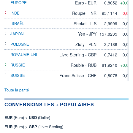
EUROPE
Euro - EUR
0,8652
+0,02
INDE
Roupie - INR
95,1144
-0,02
ISRAËL
Shekel - ILS
2,9999
0,00
JAPON
Yen - JPY
157,8235
0,00
POLOGNE
Zloty - PLN
3,7186
0,00
ROYAUME-UNI
Livre Sterling - GBP
0,7412
0,00
RUSSIE
Rouble - RUB
81,9240
+0,04
SUISSE
Franc Suisse - CHF
0,8078
0,00
Toute la parité
CONVERSIONS LES + POPULAIRES
EUR
(Euro) >
USD
(Dollar)
EUR
(Euro) >
GBP
(Livre Sterling)