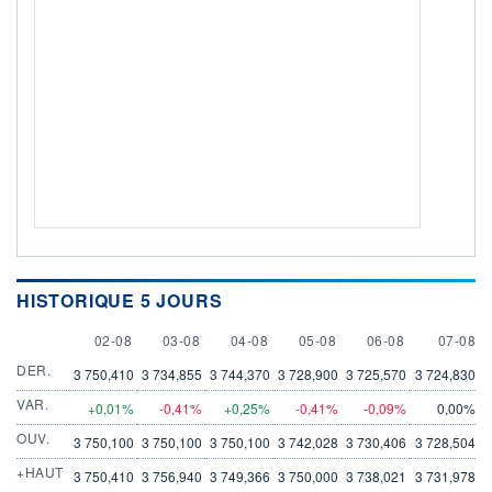
HISTORIQUE 5 JOURS
2 AUGUST
3 AUGUST
4 AUGUST
5 AUGUST
6 AUGUST
7 AUGU
02-08
03-08
04-08
05-08
06-08
07-08
DER.
3 750,410
3 734,855
3 744,370
3 728,900
3 725,570
3 724,830
VAR.
+0,01%
-0,41%
+0,25%
-0,41%
-0,09%
0,00%
OUV.
3 750,100
3 750,100
3 750,100
3 742,028
3 730,406
3 728,504
+HAUT
3 750,410
3 756,940
3 749,366
3 750,000
3 738,021
3 731,978