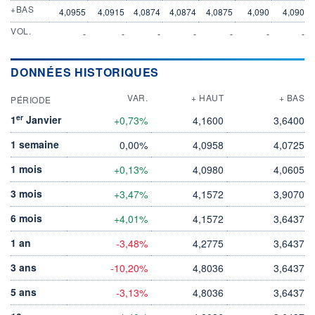
+BAS
4,0955
4,0915
4,0874
4,0874
4,0875
4,090
4,090
VOL.
-
-
-
-
-
-
-
DONNÉES HISTORIQUES
VAR.
+ HAUT
+ BAS
PÉRIODE
er
1
Janvier
+0,73%
4,1600
3,6400
1 semaine
0,00%
4,0958
4,0725
1 mois
+0,13%
4,0980
4,0605
3 mois
+3,47%
4,1572
3,9070
6 mois
+4,01%
4,1572
3,6437
1 an
-3,48%
4,2775
3,6437
3 ans
-10,20%
4,8036
3,6437
5 ans
-3,13%
4,8036
3,6437