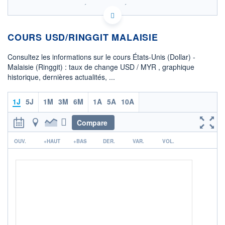
SIX - FOREX 1 DONNÉES TEMPS RÉEL
Politique d'exécution
COURS USD/RINGGIT MALAISIE
4,2
Consultez les informations sur le cours États-Unis (Dollar) -
4,1
Malaisie (Ringgit) : taux de change USD / MYR , graphique
historique, dernières actualités, ...
4,0
3,9
1J
5J
1M
3M
6M
1A
5A
10A
OUVERTURE
CLÔTURE VEILLE
4,0900
4,0900
Compare
r
+ HAUT
+ BAS
OUV.
+HAUT
+BAS
DER.
VAR.
VOL.
4,0900
4,0900
COTATION SPÉCIFIQUE
MYR/USD
0,2445
0,00%
+ PORTEFEUILLE
+ LISTE