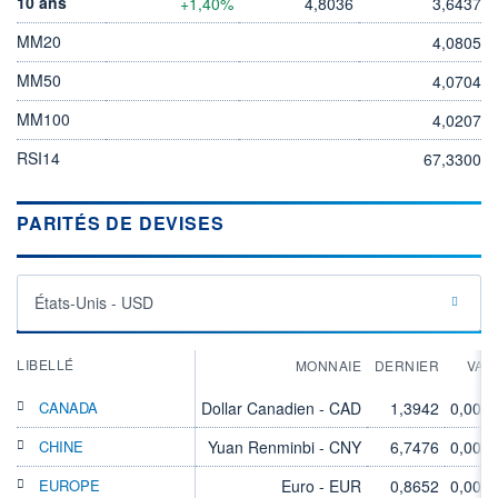
10 ans
+1,40%
4,8036
3,6437
MM20
4,0805
MM50
4,0704
MM100
4,0207
RSI14
67,3300
PARITÉS DE DEVISES
États-Unis - USD
LIBELLÉ
MONNAIE
DERNIER
VAR
CANADA
Dollar Canadien - CAD
1,3942
0,00%
CHINE
Yuan Renminbi - CNY
6,7476
0,00%
EUROPE
Euro - EUR
0,8652
0,00%