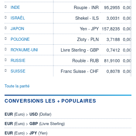
INDE
Roupie - INR
95,2955
0,00%
ISRAËL
Shekel - ILS
3,0031
0,00%
JAPON
Yen - JPY
157,8235
0,00%
POLOGNE
Zloty - PLN
3,7188
0,00%
ROYAUME-UNI
Livre Sterling - GBP
0,7412
0,00%
RUSSIE
Rouble - RUB
81,9100
0,00%
SUISSE
Franc Suisse - CHF
0,8078
0,00%
Toute la parité
CONVERSIONS LES + POPULAIRES
EUR
(Euro) >
USD
(Dollar)
EUR
(Euro) >
GBP
(Livre Sterling)
EUR
(Euro) >
JPY
(Yen)