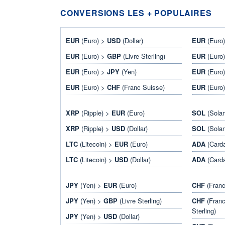
CONVERSIONS LES + POPULAIRES
EUR
(Euro) >
USD
(Dollar)
EUR
(Euro
EUR
(Euro) >
GBP
(Livre Sterling)
EUR
(Euro
EUR
(Euro) >
JPY
(Yen)
EUR
(Euro
EUR
(Euro) >
CHF
(Franc Suisse)
EUR
(Euro
XRP
(Ripple) >
EUR
(Euro)
SOL
(Sola
XRP
(Ripple) >
USD
(Dollar)
SOL
(Sola
LTC
(Litecoin) >
EUR
(Euro)
ADA
(Card
LTC
(Litecoin) >
USD
(Dollar)
ADA
(Card
JPY
(Yen) >
EUR
(Euro)
CHF
(Franc
JPY
(Yen) >
GBP
(Livre Sterling)
CHF
(Franc
Sterling)
JPY
(Yen) >
USD
(Dollar)