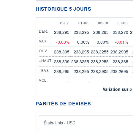
HISTORIQUE 5 JOURS
31 JULY
1 AUGUST
2 AUGUST
3 AUGU
31-07
01-08
02-08
03-08
DER.
238,295
238,295
238,295
238,270
2
VAR.
-0,00%
0,00%
0,00%
-0,01%
OUV.
238,305
238,295
238,3255
238,2905
+HAUT
238,339
238,3255
238,3255
238,365
+BAS
238,295
238,295
238,2905
238,2695
VOL.
-
-
-
-
Variation sur 5
PARITÉS DE DEVISES
États-Unis - USD