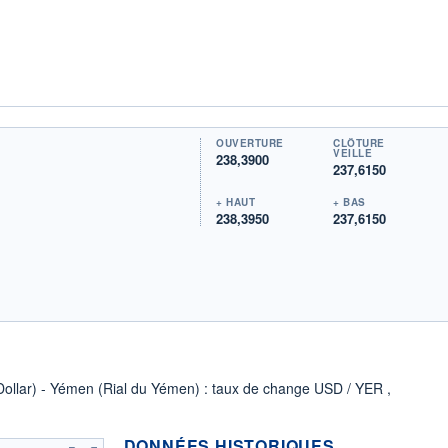
OUVERTURE
CLÔTURE
VEILLE
238,3900
237,6150
+ HAUT
+ BAS
238,3950
237,6150
(Dollar) - Yémen (Rial du Yémen) : taux de change USD / YER ,
DONNÉES HISTORIQUES