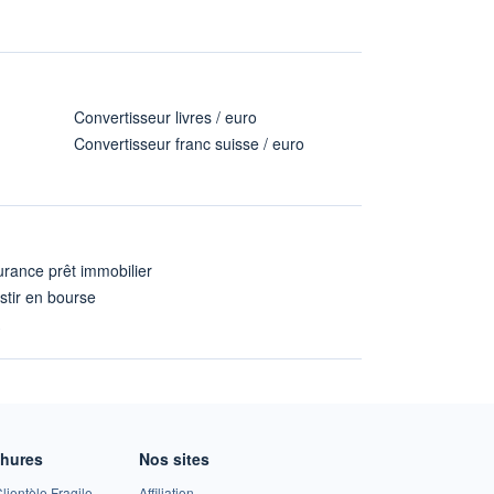
Convertisseur livres / euro
Convertisseur franc suisse / euro
rance prêt immobilier
stir en bourse
A
chures
Nos sites
lientèle Fragile
Affiliation