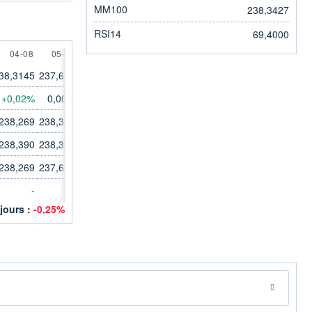
MM100
238,3427
RSI14
69,4000
ST
4 AUGUST
5 AUGUST
04-08
05-08
38,3145
237,615
+0,02%
0,00%
238,269
238,390
238,390
238,395
238,269
237,615
-
-
 jours :
-0,25%