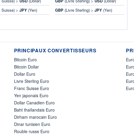
 Suisse) >
USD
(Dollar)
GBP
(Livre Sterling) >
USD
(Dollar)
 Suisse) >
JPY
(Yen)
GBP
(Livre Sterling) >
JPY
(Yen)
PRINCIPAUX CONVERTISSEURS
PR
Bitcoin Euro
Euro
Bitcoin Dollar
Euro
Dollar Euro
Eur
Livre Sterling Euro
Eur
Franc Suisse Euro
Eur
Yen japonais Euro
Dollar Canadien Euro
Baht thaïlandais Euro
Dirham marocain Euro
Dinar tunisien Euro
Rouble russe Euro