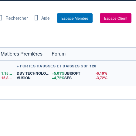
Rechercher
Aide
Espace Membre
Espace Client
Matières Premières
Forum
+ FORTES HAUSSES ET BAISSES SBF 120
1,1554
$US
DBV TECHNOLOGIES
+5,01%
UBISOFT
-6,19%
15,81
$US
VUSION
+4,72%
SES
-3,72%