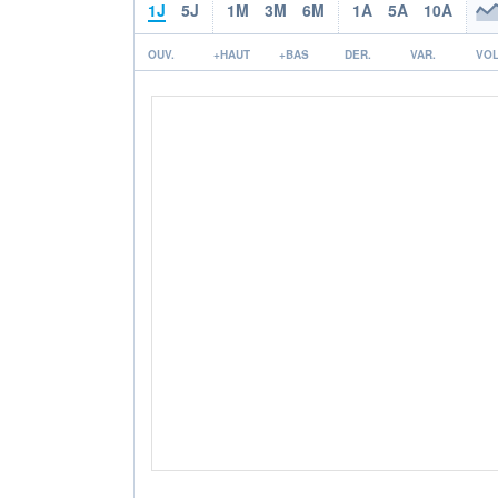
1J
5J
1M
3M
6M
1A
5A
10A
OUV.
+HAUT
+BAS
DER.
VAR.
VOL