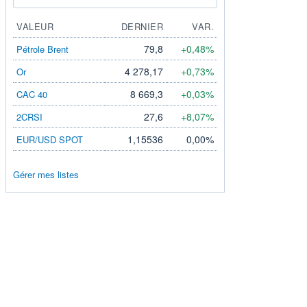
VALEUR
DERNIER
VAR.
79,8
+0,48%
Pétrole Brent
4 278,17
+0,73%
Or
8 669,3
+0,03%
CAC 40
27,6
+8,07%
2CRSI
1,15536
0,00%
EUR/USD SPOT
Gérer mes listes