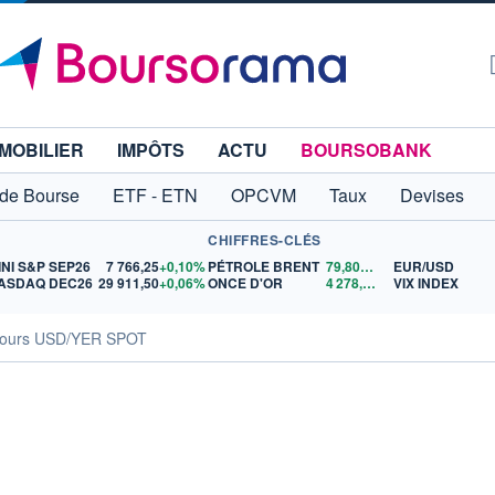
MOBILIER
IMPÔTS
ACTU
BOURSOBANK
 de Bourse
ETF - ETN
OPCVM
Taux
Devises
CHIFFRES-CLÉS
INI S&P SEP26
7 766,25
+0,10%
PÉTROLE BRENT
79,80
$US
EUR/USD
ASDAQ DEC26
29 911,50
+0,06%
ONCE D'OR
4 278,17
$US
VIX INDEX
ours USD/YER SPOT