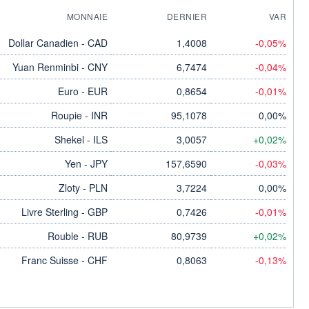
MONNAIE
DERNIER
VAR
Dollar Canadien - CAD
1,4008
-0,05%
Yuan Renminbi - CNY
6,7474
-0,04%
Euro - EUR
0,8654
-0,01%
Roupie - INR
95,1078
0,00%
Shekel - ILS
3,0057
+0,02%
Yen - JPY
157,6590
-0,03%
Zloty - PLN
3,7224
0,00%
Livre Sterling - GBP
0,7426
-0,01%
Rouble - RUB
80,9739
+0,02%
Franc Suisse - CHF
0,8063
-0,13%