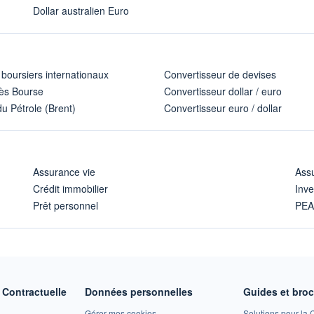
Dollar australien Euro
 boursiers internationaux
Convertisseur de devises
ès Bourse
Convertisseur dollar / euro
u Pétrole (Brent)
Convertisseur euro / dollar
Assurance vie
Assu
Crédit immobilier
Inve
Prêt personnel
PE
Contractuelle
Données personnelles
Guides et bro
Gérer mes cookies
Solutions pour la C