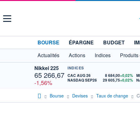
Menu
BOURSE
ÉPARGNE
BUDGET
IM
Actualités
Actions
Indices
Produits
Nikkei 225
INDICES
65 266,67
CAC AUG 26
8 684,00
+0,02%
M
NASDAQ SEP26
29 605,75
+0,02%
N
-1,56%
Bourse
Devises
Taux de change
C