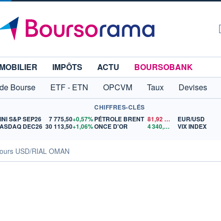
MOBILIER
IMPÔTS
ACTU
BOURSOBANK
 de Bourse
ETF - ETN
OPCVM
Taux
Devises
CHIFFRES-CLÉS
INI S&P SEP26
7 775,50
+0,57%
PÉTROLE BRENT
81,92
$US
EUR/USD
ASDAQ DEC26
30 113,50
+1,06%
ONCE D'OR
4 340,66
$US
VIX INDEX
ours USD/RIAL OMAN