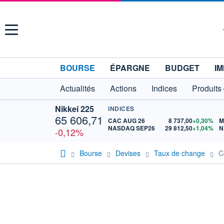
Menu
BOURSE
ÉPARGNE
BUDGET
IM
Actualités
Actions
Indices
Produits
Nikkei 225
INDICES
65 606,71
CAC AUG 26
8 737,00
+0,30%
M
NASDAQ SEP26
29 812,50
+1,04%
N
-0,12%
Bourse
Devises
Taux de change
C