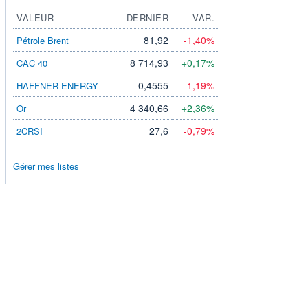
VALEUR
DERNIER
VAR.
81,92
-1,40%
Pétrole Brent
8 714,93
+0,17%
CAC 40
0,4555
-1,19%
HAFFNER ENERGY
4 340,66
+2,36%
Or
27,6
-0,79%
2CRSI
Gérer mes listes