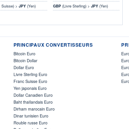
 Suisse) >
JPY
(Yen)
GBP
(Livre Sterling) >
JPY
(Yen)
PRINCIPAUX CONVERTISSEURS
PR
Bitcoin Euro
Euro
Bitcoin Dollar
Euro
Dollar Euro
Eur
Livre Sterling Euro
Eur
Franc Suisse Euro
Eur
Yen japonais Euro
Dollar Canadien Euro
Baht thaïlandais Euro
Dirham marocain Euro
Dinar tunisien Euro
Rouble russe Euro