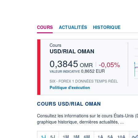
COURS
ACTUALITÉS
HISTORIQUE
Cours
USD/RIAL OMAN
0,3845
-0,05%
OMR
0,8652 EUR
VALEUR INDICATIVE
SIX - FOREX 1 DONNÉES TEMPS RÉEL
Politique d'exécution
COURS USD/RIAL OMAN
Consultez les informations sur le cours États-Unis
graphique historique, dernières actualités, ...
1J
5J
1M
3M
6M
1A
5A
10A