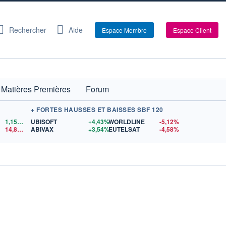
Rechercher
Aide
Espace Membre
Espace Client
Matières Premières
Forum
+ FORTES HAUSSES ET BAISSES SBF 120
1,1558
$US
UBISOFT
+4,43%
WORLDLINE
-5,12%
14,88
$US
ABIVAX
+3,54%
EUTELSAT
-4,58%