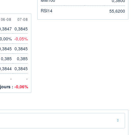
0,3800
RSI14
55,6200
ST
6 AUGUST
7 AUGUST
06-08
07-08
0,3847
0,3845
0,00%
-0,05%
0,3845
0,3845
0,385
0,385
0,3844
0,3845
-
-
 jours :
-0,06%