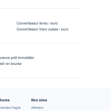
Convertisseur livres / euro
Convertisseur franc suisse / euro
rance prêt immobilier
stir en bourse
A
chures
Nos sites
lientèle Fragile
Affiliation