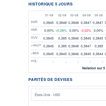
HISTORIQUE 5 JOURS
1 AUGUST
2 AUGUST
3 AUGUST
4 AUGUST
5 AUGU
01-08
02-08
03-08
04-08
05-08
DER.
0,3845
0,3848
0,3848
0,3847
0,3847
VAR.
0,00%
+0,06%
0,00%
-0,02%
0,00%
OUV.
0,3845
0,385
0,3846
0,3845
0,3845
+HAUT
0,3845
0,385
0,3848
0,3847
0,385
+BAS
0,3845
0,3845
0,3846
0,3845
0,3844
VOL.
-
-
-
-
-
Variation sur 5
PARITÉS DE DEVISES
États-Unis - USD