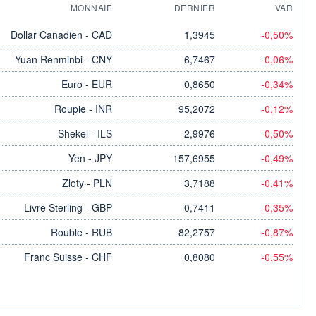
MONNAIE
DERNIER
VAR
Dollar Canadien - CAD
1,3945
-0,50%
Yuan Renminbi - CNY
6,7467
-0,06%
Euro - EUR
0,8650
-0,34%
Roupie - INR
95,2072
-0,12%
Shekel - ILS
2,9976
-0,50%
Yen - JPY
157,6955
-0,49%
Zloty - PLN
3,7188
-0,41%
Livre Sterling - GBP
0,7411
-0,35%
Rouble - RUB
82,2757
-0,87%
Franc Suisse - CHF
0,8080
-0,55%