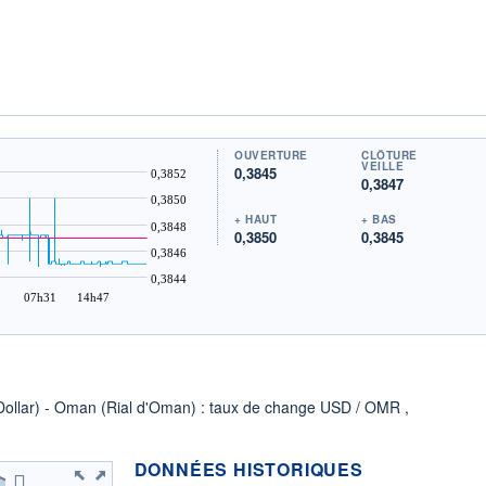
OUVERTURE
CLÔTURE
VEILLE
0,3845
0,3852
0,3847
0,3850
+ HAUT
+ BAS
0,3848
0,3850
0,3845
0,3846
0,3844
07h31
14h47
 (Dollar) - Oman (Rial d'Oman) : taux de change USD / OMR ,
DONNÉES HISTORIQUES