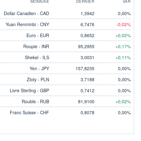
MONNAIE
DERNIER
VAR
Dollar Canadien - CAD
1,3942
0,00%
Yuan Renminbi - CNY
6,7476
-0,02%
Euro - EUR
0,8652
+0,02%
Roupie - INR
95,2955
+0,17%
Shekel - ILS
3,0031
+0,11%
Yen - JPY
157,8235
0,00%
Zloty - PLN
3,7188
0,00%
Livre Sterling - GBP
0,7412
0,00%
Rouble - RUB
81,9100
+0,02%
Franc Suisse - CHF
0,8078
0,00%