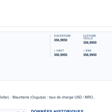
OUVERTURE
CLÔTURE
VEILLE
356,9950
356,9950
+ HAUT
+ BAS
356,9950
356,9950
(Dollar) - Mauritanie (Ouguiya) : taux de change USD / MRO ,
DONNÉES HISTORIQUES