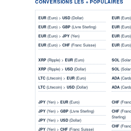
CONVERSIONS LES + POPULAIRES
EUR
(Euro) >
USD
(Dollar)
EUR
(Euro
EUR
(Euro) >
GBP
(Livre Sterling)
EUR
(Euro
EUR
(Euro) >
JPY
(Yen)
EUR
(Euro
EUR
(Euro) >
CHF
(Franc Suisse)
EUR
(Euro
XRP
(Ripple) >
EUR
(Euro)
SOL
(Sola
XRP
(Ripple) >
USD
(Dollar)
SOL
(Sola
LTC
(Litecoin) >
EUR
(Euro)
ADA
(Card
LTC
(Litecoin) >
USD
(Dollar)
ADA
(Card
JPY
(Yen) >
EUR
(Euro)
CHF
(Franc
JPY
(Yen) >
GBP
(Livre Sterling)
CHF
(Franc
Sterling)
JPY
(Yen) >
USD
(Dollar)
CHF
(Franc
JPY
(Yen) >
CHF
(Franc Suisse)