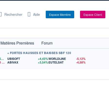
Rechercher
Aide
Espace Membre
Espace Client
Matières Premières
Forum
+ FORTES HAUSSES ET BAISSES SBF 120
1,1559
$US
UBISOFT
+4,43%
WORLDLINE
-5,12%
0
$US
ABIVAX
+3,54%
EUTELSAT
-4,58%