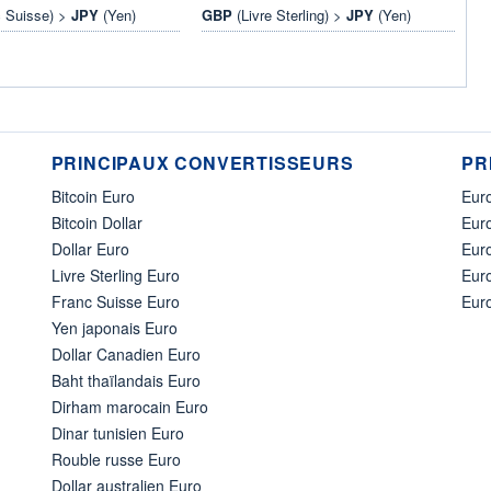
 Suisse) >
JPY
(Yen)
GBP
(Livre Sterling) >
JPY
(Yen)
PRINCIPAUX CONVERTISSEURS
PR
Bitcoin Euro
Euro
Bitcoin Dollar
Euro
Dollar Euro
Eur
Livre Sterling Euro
Eur
Franc Suisse Euro
Eur
Yen japonais Euro
Dollar Canadien Euro
Baht thaïlandais Euro
Dirham marocain Euro
Dinar tunisien Euro
Rouble russe Euro
Dollar australien Euro