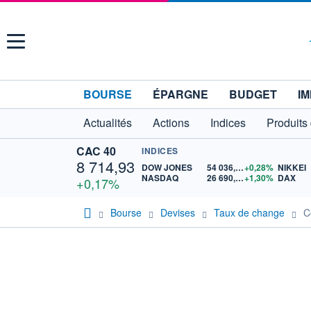
Menu
BOURSE
ÉPARGNE
BUDGET
IM
Actualités
Actions
Indices
Produits
CAC 40
INDICES
8 714,93
DOW JONES
54 036,93
+0,28%
NIKKEI
NASDAQ
26 690,62
+1,30%
DAX
+0,17%
Bourse
Devises
Taux de change
C