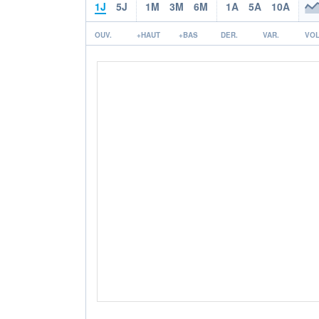
1J
5J
1M
3M
6M
1A
5A
10A
OUV.
+HAUT
+BAS
DER.
VAR.
VOL