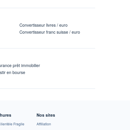
Convertisseur livres / euro
Convertisseur franc suisse / euro
rance prêt immobilier
stir en bourse
A
chures
Nos sites
lientèle Fragile
Affiliation