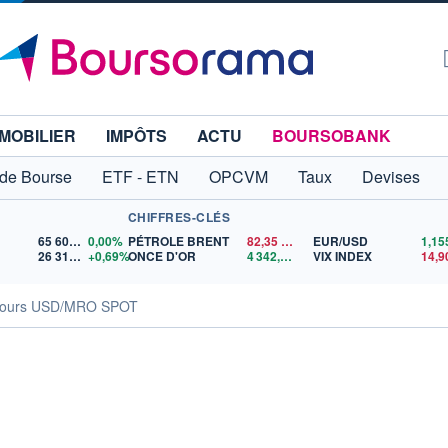
MOBILIER
IMPÔTS
ACTU
BOURSOBANK
 de Bourse
ETF - ETN
OPCVM
Taux
Devises
CHIFFRES-CLÉS
65 606,71
0,00%
PÉTROLE BRENT
82,35
$US
EUR/USD
26 319,45
+0,69%
ONCE D'OR
4 342,26
$US
VIX INDEX
14,9
ours USD/MRO SPOT