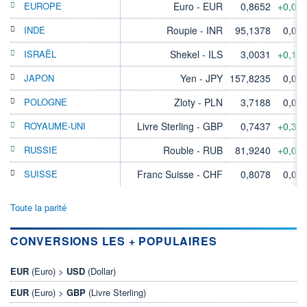
EUROPE
Euro - EUR
0,8652
+0,02
INDE
Roupie - INR
95,1378
0,00
ISRAËL
Shekel - ILS
3,0031
+0,11
JAPON
Yen - JPY
157,8235
0,00
POLOGNE
Zloty - PLN
3,7188
0,00
ROYAUME-UNI
Livre Sterling - GBP
0,7437
+0,33
RUSSIE
Rouble - RUB
81,9240
+0,04
SUISSE
Franc Suisse - CHF
0,8078
0,00
Toute la parité
CONVERSIONS LES + POPULAIRES
EUR
(Euro) >
USD
(Dollar)
EUR
(Euro) >
GBP
(Livre Sterling)