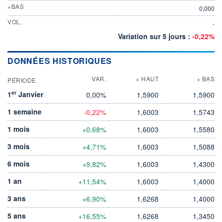
+BAS
0,000
VOL.
-
Variation sur 5 jours :
-0,22%
DONNÉES HISTORIQUES
VAR.
+ HAUT
+ BAS
PÉRIODE
er
1
Janvier
0,00%
1,5900
1,5900
1 semaine
-0,22%
1,6003
1,5743
1 mois
+0,68%
1,6003
1,5580
3 mois
+4,71%
1,6003
1,5088
6 mois
+9,82%
1,6003
1,4300
1 an
+11,54%
1,6003
1,4000
3 ans
+6,90%
1,6268
1,4000
5 ans
+16,55%
1,6268
1,3450