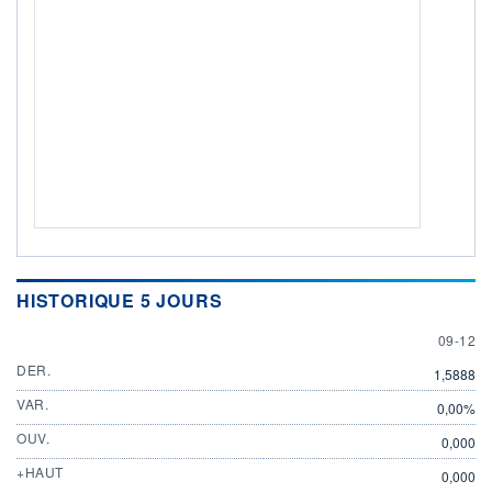
HISTORIQUE 5 JOURS
9 DECE
09-12
DER.
1,5888
VAR.
0,00%
OUV.
0,000
+HAUT
0,000