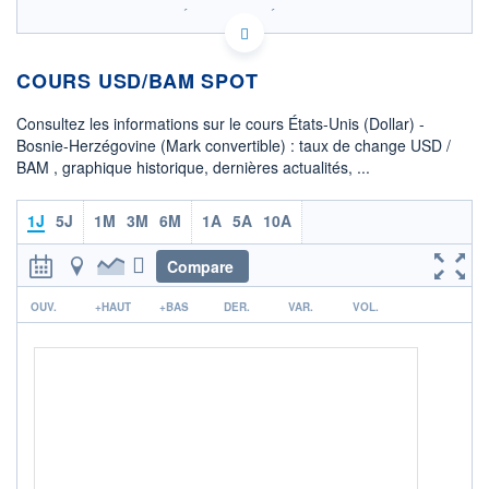
SIX - FOREX 1 DONNÉES TEMPS RÉEL
Politique d'exécution
COURS USD/BAM SPOT
OUVERTURE
CLÔTURE VEILLE
0,0000
1,5888
Consultez les informations sur le cours États-Unis (Dollar) -
+ HAUT
+ BAS
Bosnie-Herzégovine (Mark convertible) : taux de change USD /
0,0000
0,0000
BAM , graphique historique, dernières actualités, ...
COTATION SPÉCIFIQUE
BAM/USD
1J
5J
1M
3M
6M
1A
5A
10A
0,5907
0,00%
Compare
+ PORTEFEUILLE
+ LISTE
r
OUV.
+HAUT
+BAS
DER.
VAR.
VOL.