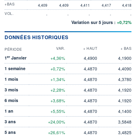
+BAS
4,409
4,409
4,411
4,417
4,418
VOL.
-
-
-
-
-
Variation sur 5 jours :
+0,72%
DONNÉES HISTORIQUES
VAR.
+ HAUT
+ BAS
PÉRIODE
er
1
Janvier
+4,36%
4,4900
4,1900
1 semaine
+0,72%
4,4870
4,4090
1 mois
+1,34%
4,4870
4,3780
3 mois
+2,28%
4,4870
4,1920
6 mois
+3,68%
4,4870
4,1920
1 an
+5,55%
4,4870
4,1400
3 ans
+24,00%
4,4870
3,5848
5 ans
+26,61%
4,4870
3,4825