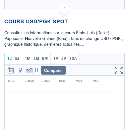
SIX - FOREX 2 DONNÉES TEMPS RÉEL
Politique d'exécution
COURS USD/PGK SPOT
4,48
4,46
Consultez les informations sur le cours États-Unis (Dollar) -
4,44
Papouasie-Nouvelle-Guinée (Kina) : taux de change USD / PGK ,
graphique historique, dernières actualités, ...
4,42
4,40
08h03
15h29
1J
5J
1M
3M
6M
1A
5A
10A
OUVERTURE
CLÔTURE VEILLE
4,4180
4,4490
Compare
r
+ HAUT
+ BAS
OUV.
+HAUT
+BAS
DER.
VAR.
VOL.
4,4660
4,4180
COTATION SPÉCIFIQUE
PGK/USD
0,2248
0,00%
+ PORTEFEUILLE
+ LISTE