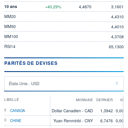
10 ans
+40,29%
4,4870
3,1601
MM20
4,4310
MM50
4,4010
MM100
4,3708
RSI14
65,1300
PARITÉS DE DEVISES
États-Unis - USD
LIBELLÉ
MONNAIE
DERNIER
VAR
CANADA
Dollar Canadien - CAD
1,3942
0,00%
CHINE
Yuan Renminbi - CNY
6,7476
0,00%