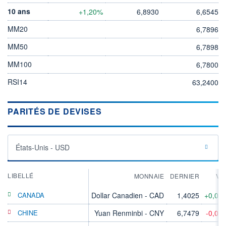
10 ans
+1,20%
6,8930
6,6545
MM20
6,7896
MM50
6,7898
MM100
6,7800
RSI14
63,2400
PARITÉS DE DEVISES
États-Unis - USD
LIBELLÉ
MONNAIE
DERNIER
VA
CANADA
Dollar Canadien - CAD
1,4025
+0,07
CHINE
Yuan Renminbi - CNY
6,7479
-0,04