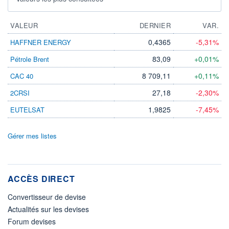
VALEUR
DERNIER
VAR.
0,4365
-5,31%
HAFFNER ENERGY
83,09
+0,01%
Pétrole Brent
8 709,11
+0,11%
CAC 40
27,18
-2,30%
2CRSI
1,9825
-7,45%
EUTELSAT
Gérer mes listes
ACCÈS DIRECT
Convertisseur de devise
Actualités sur les devises
Forum devises