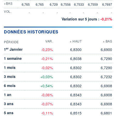
+BAS
6,765
6,765
6,729
6,7556
6,7533
6,7559
6,7697
VOL.
-
-
-
-
-
-
-
Variation sur 5 jours :
-0,21%
DONNÉES HISTORIQUES
VAR.
+ HAUT
+ BAS
PÉRIODE
er
1
Janvier
-0,23%
6,8300
6,6900
1 semaine
-0,21%
6,8038
6,7290
1 mois
-0,02%
6,8302
6,7290
3 mois
+0,03%
6,8302
6,7232
6 mois
+0,54%
6,8302
6,6908
1 an
-0,06%
6,8343
6,6908
3 ans
-0,07%
6,8343
6,6908
5 ans
-0,11%
6,8515
6,6801