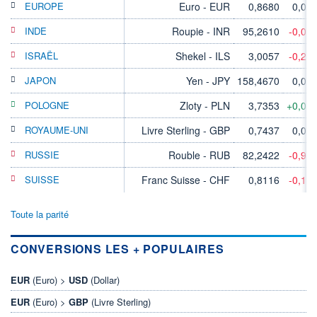
EUROPE
Euro - EUR
0,8680
0,00
INDE
Roupie - INR
95,2610
-0,06
ISRAËL
Shekel - ILS
3,0057
-0,23
JAPON
Yen - JPY
158,4670
0,00
POLOGNE
Zloty - PLN
3,7353
+0,03
ROYAUME-UNI
Livre Sterling - GBP
0,7437
0,00
RUSSIE
Rouble - RUB
82,2422
-0,91
SUISSE
Franc Suisse - CHF
0,8116
-0,11
Toute la parité
CONVERSIONS LES + POPULAIRES
EUR
(Euro) >
USD
(Dollar)
EUR
(Euro) >
GBP
(Livre Sterling)