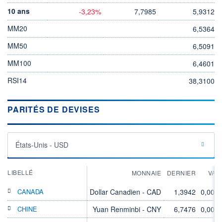
10 ans
-3,23%
7,7985
5,9312
MM20
6,5364
MM50
6,5091
MM100
6,4601
RSI14
38,3100
PARITÉS DE DEVISES
États-Unis - USD
LIBELLÉ
MONNAIE
DERNIER
VAR
CANADA
Dollar Canadien - CAD
1,3942
0,00%
CHINE
Yuan Renminbi - CNY
6,7476
0,00%