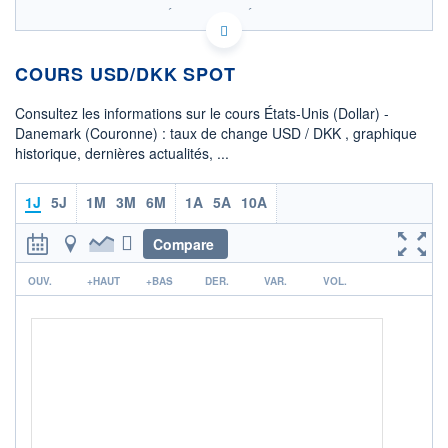
SIX - FOREX 1 DONNÉES TEMPS RÉEL
Politique d'exécution
COURS USD/DKK SPOT
6,6
6,5
Consultez les informations sur le cours États-Unis (Dollar) -
Danemark (Couronne) : taux de change USD / DKK , graphique
6,4
historique, dernières actualités, ...
6,3
03h09
06h12
1J
5J
1M
3M
6M
1A
5A
10A
OUVERTURE
CLÔTURE VEILLE
6,4674
6,4674
Compare
r
+ HAUT
+ BAS
OUV.
+HAUT
+BAS
DER.
VAR.
VOL.
6,4674
6,4674
COTATION SPÉCIFIQUE
DKK/USD
0,1546
0,00%
+ PORTEFEUILLE
+ LISTE