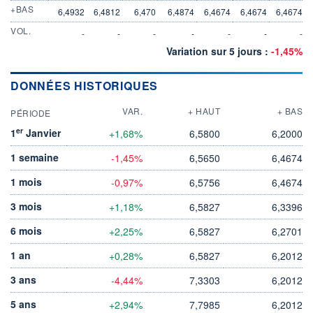
+BAS
6,4932
6,4812
6,470
6,4874
6,4674
6,4674
6,4674
VOL.
-
-
-
-
-
-
-
Variation sur 5 jours :
-1,45%
DONNÉES HISTORIQUES
VAR.
+ HAUT
+ BAS
PÉRIODE
er
1
Janvier
+1,68%
6,5800
6,2000
1 semaine
-1,45%
6,5650
6,4674
1 mois
-0,97%
6,5756
6,4674
3 mois
+1,18%
6,5827
6,3396
6 mois
+2,25%
6,5827
6,2701
1 an
+0,28%
6,5827
6,2012
3 ans
-4,44%
7,3303
6,2012
5 ans
+2,94%
7,7985
6,2012