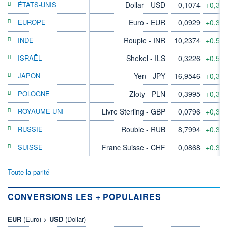
ÉTATS-UNIS
Dollar - USD
0,1074
+0,35
EUROPE
Euro - EUR
0,0929
+0,38
INDE
Roupie - INR
10,2374
+0,52
ISRAËL
Shekel - ILS
0,3226
+0,51
JAPON
Yen - JPY
16,9546
+0,36
POLOGNE
Zloty - PLN
0,3995
+0,36
ROYAUME-UNI
Livre Sterling - GBP
0,0796
+0,35
RUSSIE
Rouble - RUB
8,7994
+0,37
SUISSE
Franc Suisse - CHF
0,0868
+0,32
Toute la parité
CONVERSIONS LES + POPULAIRES
EUR
(Euro) >
USD
(Dollar)