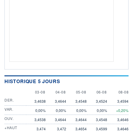
HISTORIQUE 5 JOURS
3 AUGUST
4 AUGUST
5 AUGUST
6 AUGUST
8 AUGU
03-08
04-08
05-08
06-08
08-08
DER.
3,4638
3,4644
3,4548
3,4524
3,4594
VAR.
0,00%
0,00%
0,00%
0,00%
+0,20%
OUV.
3,4538
3,4644
3,4644
3,4548
3,4646
+HAUT
3,474
3,472
3,4654
3,4599
3,4646