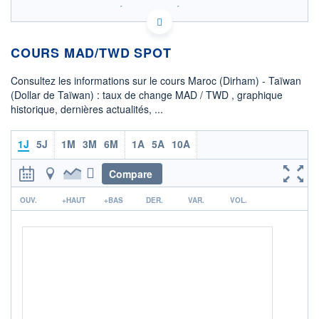
SIX - FOREX 2 DONNÉES TEMPS RÉEL
Politique d'exécution
COURS MAD/TWD SPOT
3,47
3,46
Consultez les informations sur le cours Maroc (Dirham) - Taïwan
(Dollar de Taïwan) : taux de change MAD / TWD , graphique
3,45
historique, dernières actualités, ...
3,44
08h02
15h29
1J
5J
1M
3M
6M
1A
5A
10A
OUVERTURE
CLÔTURE VEILLE
3,4646
3,4525
Compare
r
+ HAUT
+ BAS
OUV.
+HAUT
+BAS
DER.
VAR.
VOL.
3,4646
3,4594
COTATION SPÉCIFIQUE
TWD/MAD
0,2891
-0,20%
+ PORTEFEUILLE
+ LISTE