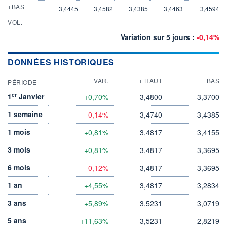
+BAS
3,4445
3,4582
3,4385
3,4463
3,4594
VOL.
-
-
-
-
-
Variation sur 5 jours :
-0,14%
DONNÉES HISTORIQUES
VAR.
+ HAUT
+ BAS
PÉRIODE
er
1
Janvier
+0,70%
3,4800
3,3700
1 semaine
-0,14%
3,4740
3,4385
1 mois
+0,81%
3,4817
3,4155
3 mois
+0,81%
3,4817
3,3695
6 mois
-0,12%
3,4817
3,3695
1 an
+4,55%
3,4817
3,2834
3 ans
+5,89%
3,5231
3,0719
5 ans
+11,63%
3,5231
2,8219