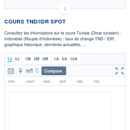
SIX - FOREX 2 DONNÉES TEMPS RÉEL
Politique d'exécution
COURS TND/IDR SPOT
6 140
6 130
Consultez les informations sur le cours Tunisie (Dinar tunisien) -
Indonésie (Roupie d'Indonésie) : taux de change TND / IDR ,
6 120
graphique historique, dernières actualités, ...
6 110
05h03
09h31
1J
5J
1M
3M
6M
1A
5A
10A
OUVERTURE
CLÔTURE VEILLE
6 118,2450
6 122,0142
Compare
r
+ HAUT
+ BAS
OUV.
+HAUT
+BAS
DER.
VAR.
VOL.
6 169,5312
6 112,2091
COTATION SPÉCIFIQUE
IDR/TND
0,0002
0,00%
+ PORTEFEUILLE
+ LISTE