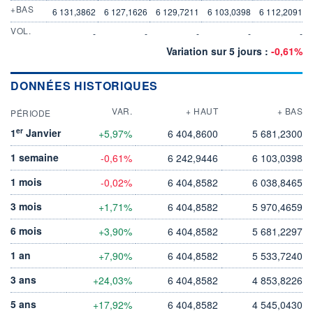
+BAS
6 131,3862
6 127,1626
6 129,7211
6 103,0398
6 112,2091
VOL.
-
-
-
-
-
Variation sur 5 jours :
-0,61%
DONNÉES HISTORIQUES
VAR.
+ HAUT
+ BAS
PÉRIODE
er
1
Janvier
+5,97%
6 404,8600
5 681,2300
1 semaine
-0,61%
6 242,9446
6 103,0398
1 mois
-0,02%
6 404,8582
6 038,8465
3 mois
+1,71%
6 404,8582
5 970,4659
6 mois
+3,90%
6 404,8582
5 681,2297
1 an
+7,90%
6 404,8582
5 533,7240
3 ans
+24,03%
6 404,8582
4 853,8226
5 ans
+17,92%
6 404,8582
4 545,0430