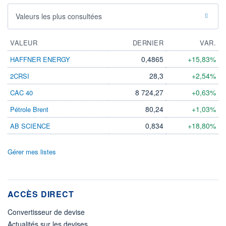
Valeurs les plus consultées
VALEUR
DERNIER
VAR.
0,4865
+15,83%
HAFFNER ENERGY
28,3
+2,54%
2CRSI
8 724,27
+0,63%
CAC 40
80,24
+1,03%
Pétrole Brent
0,834
+18,80%
AB SCIENCE
Gérer mes listes
ACCÈS DIRECT
Convertisseur de devise
Actualités sur les devises