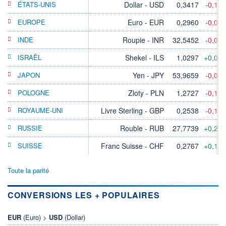
ÉTATS-UNIS
Dollar - USD
0,3417
-0,18
EUROPE
Euro - EUR
0,2960
-0,09
INDE
Roupie - INR
32,5452
-0,01
ISRAËL
Shekel - ILS
1,0297
+0,09
JAPON
Yen - JPY
53,9659
-0,03
POLOGNE
Zloty - PLN
1,2727
-0,12
ROYAUME-UNI
Livre Sterling - GBP
0,2538
-0,17
RUSSIE
Rouble - RUB
27,7739
+0,20
SUISSE
Franc Suisse - CHF
0,2767
+0,12
Toute la parité
CONVERSIONS LES + POPULAIRES
EUR
(Euro) >
USD
(Dollar)