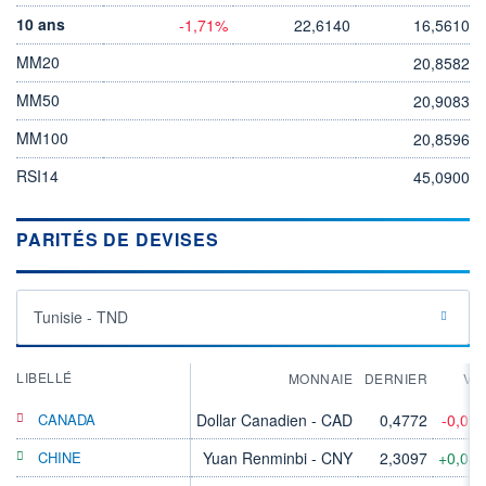
10 ans
-1,71%
22,6140
16,5610
MM20
20,8582
MM50
20,9083
MM100
20,8596
RSI14
45,0900
PARITÉS DE DEVISES
Tunisie - TND
LIBELLÉ
MONNAIE
DERNIER
VA
CANADA
Dollar Canadien - CAD
0,4772
-0,09
CHINE
Yuan Renminbi - CNY
2,3097
+0,04