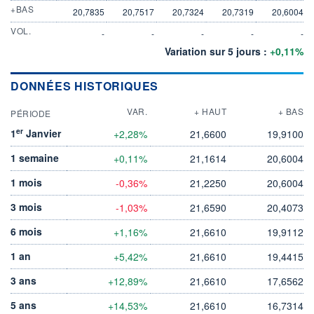
+BAS
20,7835
20,7517
20,7324
20,7319
20,6004
VOL.
-
-
-
-
-
Variation sur 5 jours :
+0,11%
DONNÉES HISTORIQUES
VAR.
+ HAUT
+ BAS
PÉRIODE
er
1
Janvier
+2,28%
21,6600
19,9100
1 semaine
+0,11%
21,1614
20,6004
1 mois
-0,36%
21,2250
20,6004
3 mois
-1,03%
21,6590
20,4073
6 mois
+1,16%
21,6610
19,9112
1 an
+5,42%
21,6610
19,4415
3 ans
+12,89%
21,6610
17,6562
5 ans
+14,53%
21,6610
16,7314