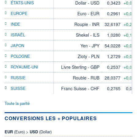
ÉTATS-UNIS
Dollar - USD
0,3423
+0,03
EUROPE
Euro - EUR
0,2961
+0,05
INDE
Roupie - INR
32,6197
+0,20
ISRAËL
Shekel - ILS
1,0280
+0,19
JAPON
Yen - JPY
54,0228
+0,04
POLOGNE
Zloty - PLN
1,2729
+0,04
ROYAUME-UNI
Livre Sterling - GBP
0,2537
+0,02
RUSSIE
Rouble - RUB
28,0377
+0,05
SUISSE
Franc Suisse - CHF
0,2765
0,00
Toute la parité
CONVERSIONS LES + POPULAIRES
EUR
(Euro) >
USD
(Dollar)