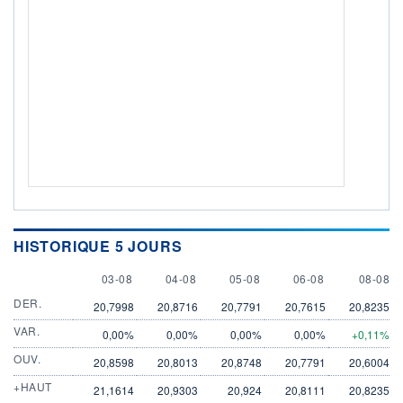
HISTORIQUE 5 JOURS
3 AUGUST
4 AUGUST
5 AUGUST
6 AUGUST
8 AUGU
03-08
04-08
05-08
06-08
08-08
DER.
20,7998
20,8716
20,7791
20,7615
20,8235
VAR.
0,00%
0,00%
0,00%
0,00%
+0,11%
OUV.
20,8598
20,8013
20,8748
20,7791
20,6004
+HAUT
21,1614
20,9303
20,924
20,8111
20,8235