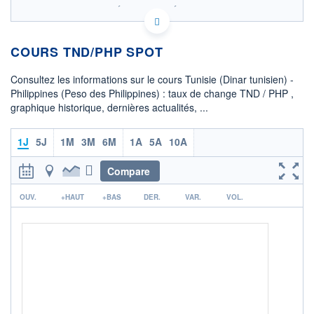
SIX - FOREX 2 DONNÉES TEMPS RÉEL
Politique d'exécution
COURS TND/PHP SPOT
20,9
20,8
Consultez les informations sur le cours Tunisie (Dinar tunisien) -
Philippines (Peso des Philippines) : taux de change TND / PHP ,
20,7
graphique historique, dernières actualités, ...
20,6
08h02
15h29
1J
5J
1M
3M
6M
1A
5A
10A
OUVERTURE
CLÔTURE VEILLE
20,6004
20,8010
Compare
r
+ HAUT
+ BAS
OUV.
+HAUT
+BAS
DER.
VAR.
VOL.
20,8235
20,6004
COTATION SPÉCIFIQUE
PHP/TND
0,0480
-0,12%
+ PORTEFEUILLE
+ LISTE