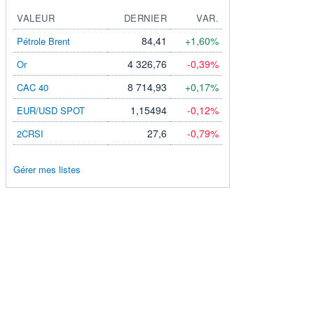
VALEUR
DERNIER
VAR.
84,41
+1,60%
Pétrole Brent
4 326,76
-0,39%
Or
8 714,93
+0,17%
CAC 40
1,15494
-0,12%
EUR/USD SPOT
27,6
-0,79%
2CRSI
Gérer mes listes