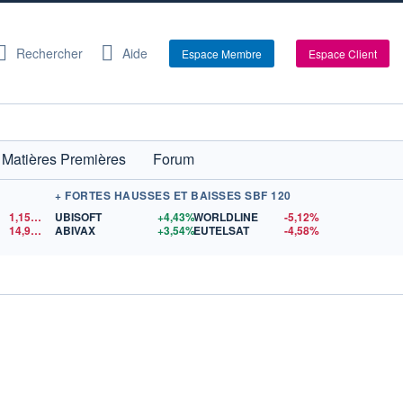
Rechercher
Aide
Espace Membre
Espace Client
Matières Premières
Forum
+ FORTES HAUSSES ET BAISSES SBF 120
1,1550
$US
UBISOFT
+4,43%
WORLDLINE
-5,12%
14,90
$US
ABIVAX
+3,54%
EUTELSAT
-4,58%