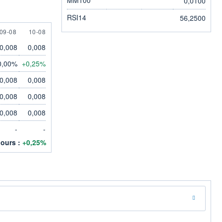
0,0100
RSI14
56,2500
ST
9 AUGUST
10 AUGUST
09-08
10-08
0,008
0,008
0,00%
+0,25%
0,008
0,008
0,008
0,008
0,008
0,008
-
-
jours :
+0,25%