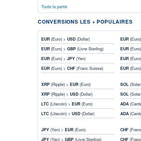
Toute la parité
CONVERSIONS LES + POPULAIRES
EUR
(Euro) >
USD
(Dollar)
EUR
(Euro
EUR
(Euro) >
GBP
(Livre Sterling)
EUR
(Euro
EUR
(Euro) >
JPY
(Yen)
EUR
(Euro
EUR
(Euro) >
CHF
(Franc Suisse)
EUR
(Euro
XRP
(Ripple) >
EUR
(Euro)
SOL
(Sola
XRP
(Ripple) >
USD
(Dollar)
SOL
(Sola
LTC
(Litecoin) >
EUR
(Euro)
ADA
(Card
LTC
(Litecoin) >
USD
(Dollar)
ADA
(Card
JPY
(Yen) >
EUR
(Euro)
CHF
(Franc
JPY
(Yen) >
GBP
(Livre Sterling)
CHF
(Franc