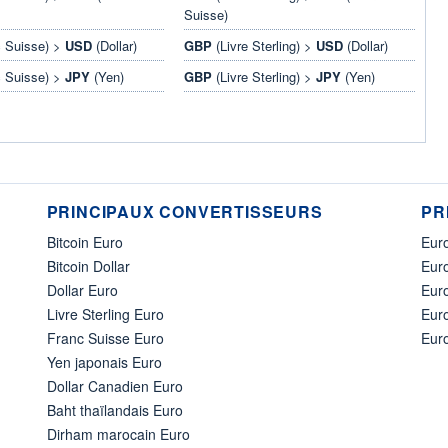
Suisse)
 Suisse) >
USD
(Dollar)
GBP
(Livre Sterling) >
USD
(Dollar)
 Suisse) >
JPY
(Yen)
GBP
(Livre Sterling) >
JPY
(Yen)
PRINCIPAUX CONVERTISSEURS
PR
Bitcoin Euro
Euro
Bitcoin Dollar
Euro
Dollar Euro
Eur
Livre Sterling Euro
Eur
Franc Suisse Euro
Eur
Yen japonais Euro
Dollar Canadien Euro
Baht thaïlandais Euro
Dirham marocain Euro