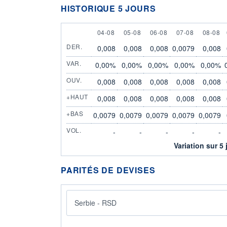
HISTORIQUE 5 JOURS
4 AUGUST
5 AUGUST
6 AUGUST
7 AUGUST
8 AUGU
04-08
05-08
06-08
07-08
08-08
DER.
0,008
0,008
0,008
0,0079
0,008
VAR.
0,00%
0,00%
0,00%
0,00%
0,00%
OUV.
0,008
0,008
0,008
0,008
0,008
+HAUT
0,008
0,008
0,008
0,008
0,008
+BAS
0,0079
0,0079
0,0079
0,0079
0,0079
VOL.
-
-
-
-
-
Variation sur 5 
PARITÉS DE DEVISES
Serbie - RSD