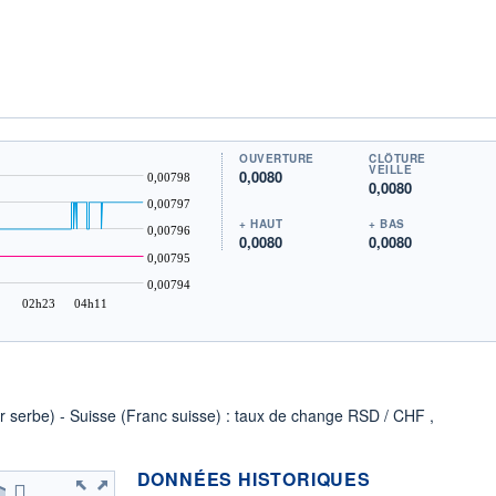
OUVERTURE
CLÔTURE
VEILLE
0,0080
0,00798
0,0080
0,00797
+ HAUT
+ BAS
0,00796
0,0080
0,0080
0,00795
0,00794
02h23
04h11
ar serbe) - Suisse (Franc suisse) : taux de change RSD / CHF ,
DONNÉES HISTORIQUES