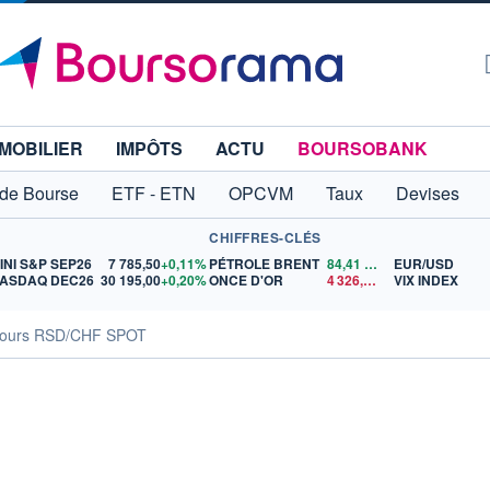
MOBILIER
IMPÔTS
ACTU
BOURSOBANK
 de Bourse
ETF - ETN
OPCVM
Taux
Devises
CHIFFRES-CLÉS
INI S&P SEP26
7 785,50
+0,11%
PÉTROLE BRENT
84,41
$US
EUR/USD
ASDAQ DEC26
30 195,00
+0,20%
ONCE D'OR
4 326,76
$US
VIX INDEX
ours RSD/CHF SPOT