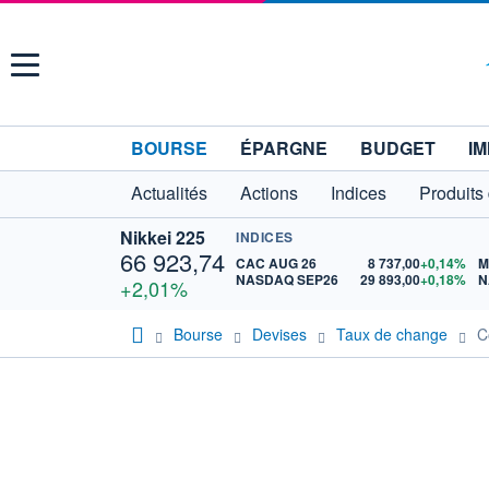
Menu
BOURSE
ÉPARGNE
BUDGET
IM
Actualités
Actions
Indices
Produits
Nikkei 225
INDICES
66 923,74
CAC AUG 26
8 737,00
+0,14%
M
NASDAQ SEP26
29 893,00
+0,18%
N
+2,01%
Bourse
Devises
Taux de change
C