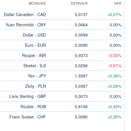
MONNAIE
DERNIER
VAR
Dollar Canadien - CAD
0,0137
+0,07%
Yuan Renminbi - CNY
0,0664
0,00%
Dollar - USD
0,0099
0,00%
Euro - EUR
0,0085
0,00%
Roupie - INR
0,9373
-0,02%
Shekel - ILS
0,0296
-0,07%
Yen - JPY
1,5587
+0,36%
Zloty - PLN
0,0367
+0,09%
Livre Sterling - GBP
0,0073
0,00%
Rouble - RUB
0,8106
+0,49%
Franc Suisse - CHF
0,0080
+0,25%