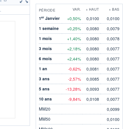
VAR.
+ HAUT
+ BAS
PÉRIODE
.
er
1
Janvier
+0,50%
0,0100
0,0100
1 semaine
+0,25%
0,0080
0,0079
1 mois
+1,40%
0,0080
0,0078
3 mois
+2,18%
0,0080
0,0077
6 mois
+2,44%
0,0080
0,0077
1 an
-0,62%
0,0081
0,0077
3 ans
-2,57%
0,0085
0,0077
5 ans
-13,28%
0,0093
0,0077
10 ans
-9,84%
0,0108
0,0077
MM20
0,0099
MM50
0,0100
MM100