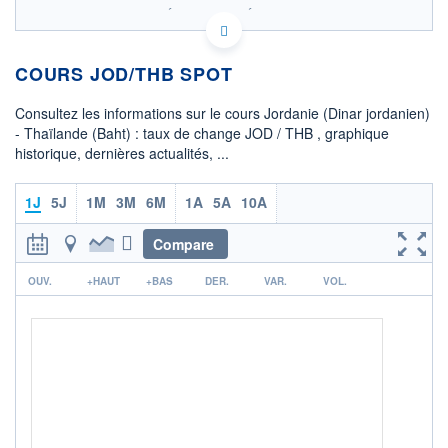
SIX - FOREX 2 DONNÉES TEMPS RÉEL
Politique d'exécution
COURS JOD/THB SPOT
46,8
46,6
Consultez les informations sur le cours Jordanie (Dinar jordanien)
- Thaïlande (Baht) : taux de change JOD / THB , graphique
46,4
historique, dernières actualités, ...
46,2
06h43
12h51
18h59
1J
5J
1M
3M
6M
1A
5A
10A
OUVERTURE
CLÔTURE VEILLE
46,7146
46,7146
Compare
r
+ HAUT
+ BAS
OUV.
+HAUT
+BAS
DER.
VAR.
VOL.
46,8133
46,3761
COTATION SPÉCIFIQUE
THB/JOD
0,0215
+0,42%
+ PORTEFEUILLE
+ LISTE