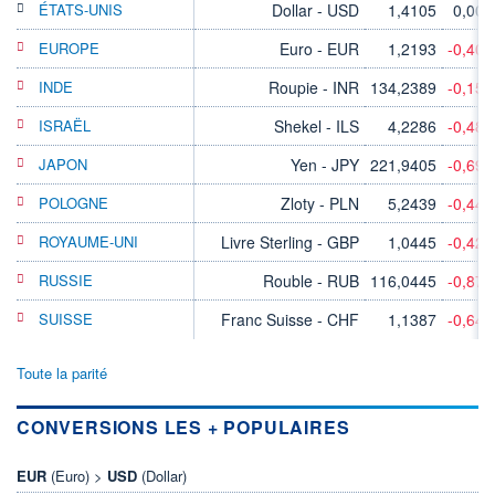
ÉTATS-UNIS
Dollar - USD
1,4105
0,00
EUROPE
Euro - EUR
1,2193
-0,40
INDE
Roupie - INR
134,2389
-0,15
ISRAËL
Shekel - ILS
4,2286
-0,48
JAPON
Yen - JPY
221,9405
-0,69
POLOGNE
Zloty - PLN
5,2439
-0,44
ROYAUME-UNI
Livre Sterling - GBP
1,0445
-0,42
RUSSIE
Rouble - RUB
116,0445
-0,87
SUISSE
Franc Suisse - CHF
1,1387
-0,64
Toute la parité
CONVERSIONS LES + POPULAIRES
EUR
(Euro) >
USD
(Dollar)