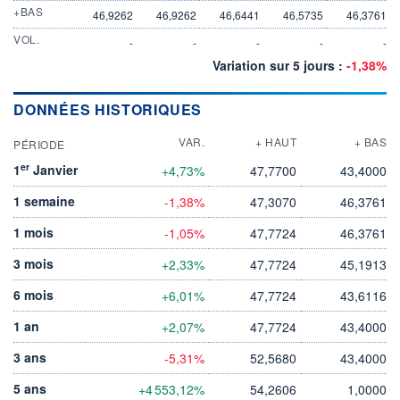
+BAS
46,9262
46,9262
46,6441
46,5735
46,3761
VOL.
-
-
-
-
-
Variation sur 5 jours :
-1,38%
DONNÉES HISTORIQUES
VAR.
+ HAUT
+ BAS
PÉRIODE
er
1
Janvier
+4,73%
47,7700
43,4000
1 semaine
-1,38%
47,3070
46,3761
1 mois
-1,05%
47,7724
46,3761
3 mois
+2,33%
47,7724
45,1913
6 mois
+6,01%
47,7724
43,6116
1 an
+2,07%
47,7724
43,4000
3 ans
-5,31%
52,5680
43,4000
5 ans
+4 553,12%
54,2606
1,0000