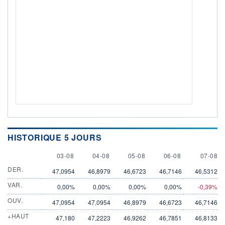
HISTORIQUE 5 JOURS
3 AUGUST
4 AUGUST
5 AUGUST
6 AUGUST
7 AUGU
03-08
04-08
05-08
06-08
07-08
DER.
47,0954
46,8979
46,6723
46,7146
46,5312
VAR.
0,00%
0,00%
0,00%
0,00%
-0,39%
OUV.
47,0954
47,0954
46,8979
46,6723
46,7146
+HAUT
47,180
47,2223
46,9262
46,7851
46,8133