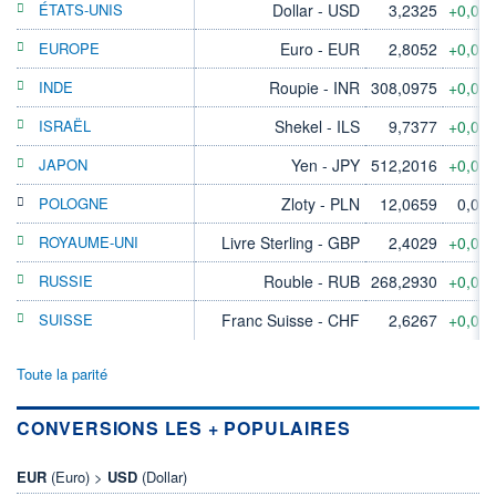
ÉTATS-UNIS
Dollar - USD
3,2325
+0,05
EUROPE
Euro - EUR
2,8052
+0,03
INDE
Roupie - INR
308,0975
+0,05
ISRAËL
Shekel - ILS
9,7377
+0,05
JAPON
Yen - JPY
512,2016
+0,05
POLOGNE
Zloty - PLN
12,0659
0,00
ROYAUME-UNI
Livre Sterling - GBP
2,4029
+0,01
RUSSIE
Rouble - RUB
268,2930
+0,06
SUISSE
Franc Suisse - CHF
2,6267
+0,06
Toute la parité
CONVERSIONS LES + POPULAIRES
EUR
(Euro) >
USD
(Dollar)