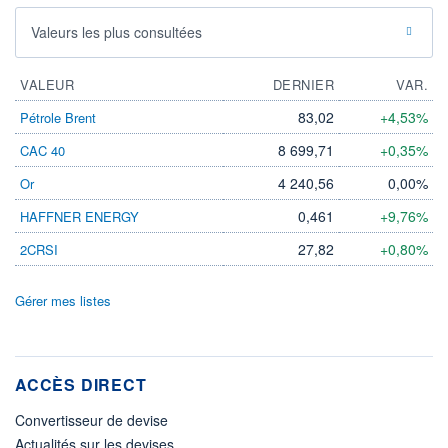
Valeurs les plus consultées
VALEUR
DERNIER
VAR.
83,02
+4,53%
Pétrole Brent
8 699,71
+0,35%
CAC 40
4 240,56
0,00%
Or
0,461
+9,76%
HAFFNER ENERGY
27,82
+0,80%
2CRSI
Gérer mes listes
ACCÈS DIRECT
Convertisseur de devise
Actualités sur les devises