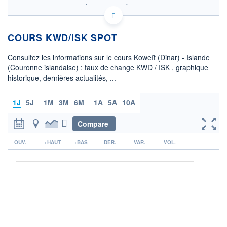
SIX - FOREX 2 DONNÉES TEMPS RÉEL
Politique d'exécution
COURS KWD/ISK SPOT
399,4
399,3
Consultez les informations sur le cours Koweït (Dinar) - Islande
399,2
(Couronne islandaise) : taux de change KWD / ISK , graphique
historique, dernières actualités, ...
399,1
399,0
00h36
00h37
00h38
1J
5J
1M
3M
6M
1A
5A
10A
OUVERTURE
CLÔTURE VEILLE
399,6387
399,3676
Compare
r
+ HAUT
+ BAS
OUV.
+HAUT
+BAS
DER.
VAR.
VOL.
399,6387
399,0065
COTATION SPÉCIFIQUE
ISK/KWD
0,0025
+0,40%
+ PORTEFEUILLE
+ LISTE