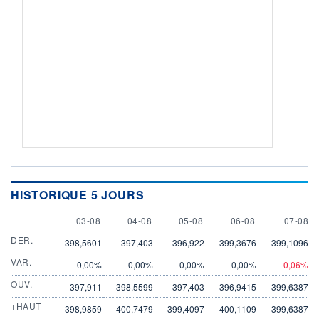
HISTORIQUE 5 JOURS
3 AUGUST
4 AUGUST
5 AUGUST
6 AUGUST
7 AUGU
03-08
04-08
05-08
06-08
07-08
DER.
398,5601
397,403
396,922
399,3676
399,1096
VAR.
0,00%
0,00%
0,00%
0,00%
-0,06%
OUV.
397,911
398,5599
397,403
396,9415
399,6387
+HAUT
398,9859
400,7479
399,4097
400,1109
399,6387