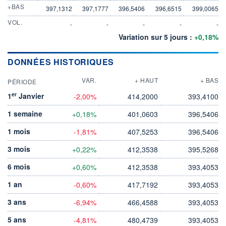
+BAS
397,1312
397,1777
396,5406
396,6515
399,0065
VOL.
-
-
-
-
-
Variation sur 5 jours :
+0,18%
DONNÉES HISTORIQUES
VAR.
+ HAUT
+ BAS
PÉRIODE
er
1
Janvier
-2,00%
414,2000
393,4100
1 semaine
+0,18%
401,0603
396,5406
1 mois
-1,81%
407,5253
396,5406
3 mois
+0,22%
412,3538
395,5268
6 mois
+0,60%
412,3538
393,4053
1 an
-0,60%
417,7192
393,4053
3 ans
-6,94%
466,4588
393,4053
5 ans
-4,81%
480,4739
393,4053