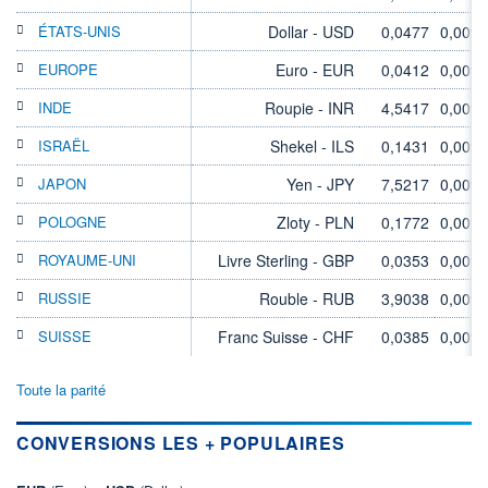
ÉTATS-UNIS
Dollar - USD
0,0477
0,00%
EUROPE
Euro - EUR
0,0412
0,00%
INDE
Roupie - INR
4,5417
0,00%
ISRAËL
Shekel - ILS
0,1431
0,00%
JAPON
Yen - JPY
7,5217
0,00%
POLOGNE
Zloty - PLN
0,1772
0,00%
ROYAUME-UNI
Livre Sterling - GBP
0,0353
0,00%
RUSSIE
Rouble - RUB
3,9038
0,00%
SUISSE
Franc Suisse - CHF
0,0385
0,00%
Toute la parité
CONVERSIONS LES + POPULAIRES