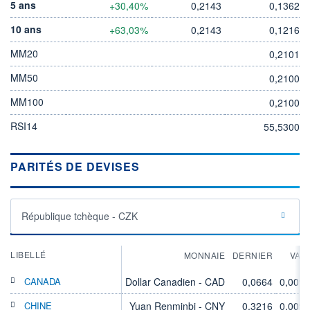
5 ans
+30,40%
0,2143
0,1362
10 ans
+63,03%
0,2143
0,1216
MM20
0,2101
MM50
0,2100
MM100
0,2100
RSI14
55,5300
PARITÉS DE DEVISES
République tchèque - CZK
LIBELLÉ
MONNAIE
DERNIER
VAR
CANADA
Dollar Canadien - CAD
0,0664
0,00%
CHINE
Yuan Renminbi - CNY
0,3216
0,00%