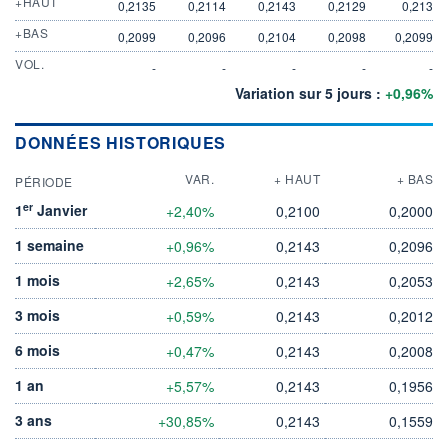
+HAUT
0,2135
0,2114
0,2143
0,2129
0,213
+BAS
0,2099
0,2096
0,2104
0,2098
0,2099
VOL.
-
-
-
-
-
Variation sur 5 jours :
+0,96%
DONNÉES HISTORIQUES
VAR.
+ HAUT
+ BAS
PÉRIODE
er
1
Janvier
+2,40%
0,2100
0,2000
1 semaine
+0,96%
0,2143
0,2096
1 mois
+2,65%
0,2143
0,2053
3 mois
+0,59%
0,2143
0,2012
6 mois
+0,47%
0,2143
0,2008
1 an
+5,57%
0,2143
0,1956
3 ans
+30,85%
0,2143
0,1559