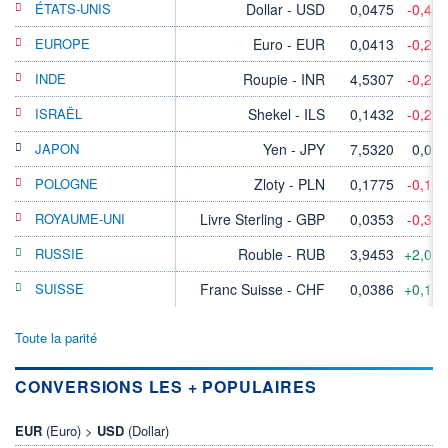
ÉTATS-UNIS
Dollar - USD
0,0475
-0,48
EUROPE
Euro - EUR
0,0413
-0,22
INDE
Roupie - INR
4,5307
-0,23
ISRAËL
Shekel - ILS
0,1432
-0,23
JAPON
Yen - JPY
7,5320
0,00
POLOGNE
Zloty - PLN
0,1775
-0,18
ROYAUME-UNI
Livre Sterling - GBP
0,0353
-0,39
RUSSIE
Rouble - RUB
3,9453
+2,02
SUISSE
Franc Suisse - CHF
0,0386
+0,14
Toute la parité
CONVERSIONS LES + POPULAIRES
EUR
(Euro) >
USD
(Dollar)