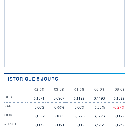
HISTORIQUE 5 JOURS
2 AUGUST
3 AUGUST
4 AUGUST
5 AUGUST
6 AUGU
02-08
03-08
04-08
05-08
06-08
DER.
6,1071
6,0967
6,1129
6,1193
6,1029
VAR.
0,00%
0,00%
0,00%
0,00%
-0,27%
OUV.
6,1032
6,1065
6,0976
6,0976
6,1197
+HAUT
6,1143
6,1121
6,118
6,1251
6,1217