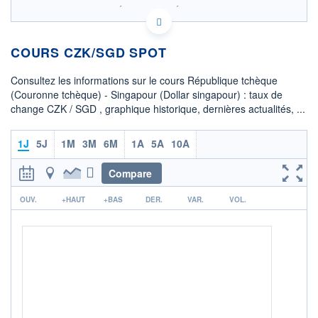
SIX - FOREX 2 DONNÉES TEMPS RÉEL
Politique d'exécution
COURS CZK/SGD SPOT
6,13
6,12
Consultez les informations sur le cours République tchèque
6,11
(Couronne tchèque) - Singapour (Dollar singapour) : taux de
change CZK / SGD , graphique historique, dernières actualités, ...
6,10
6,09
08h02
15h29
1J
5J
1M
3M
6M
1A
5A
10A
OUVERTURE
CLÔTURE VEILLE
6,1197
6,1193
Compare
r
+ HAUT
+ BAS
OUV.
+HAUT
+BAS
DER.
VAR.
VOL.
6,1217
6,0975
COTATION SPÉCIFIQUE
SGD/CZK
16,3856
+0,27%
+ PORTEFEUILLE
+ LISTE