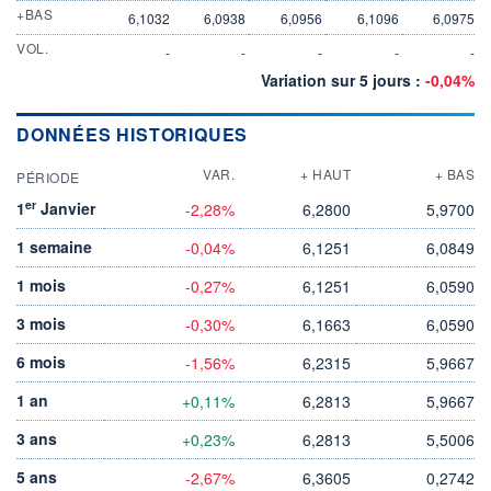
+BAS
6,1032
6,0938
6,0956
6,1096
6,0975
VOL.
-
-
-
-
-
Variation sur 5 jours :
-0,04%
DONNÉES HISTORIQUES
VAR.
+ HAUT
+ BAS
PÉRIODE
er
1
Janvier
-2,28%
6,2800
5,9700
1 semaine
-0,04%
6,1251
6,0849
1 mois
-0,27%
6,1251
6,0590
3 mois
-0,30%
6,1663
6,0590
6 mois
-1,56%
6,2315
5,9667
1 an
+0,11%
6,2813
5,9667
3 ans
+0,23%
6,2813
5,5006
5 ans
-2,67%
6,3605
0,2742