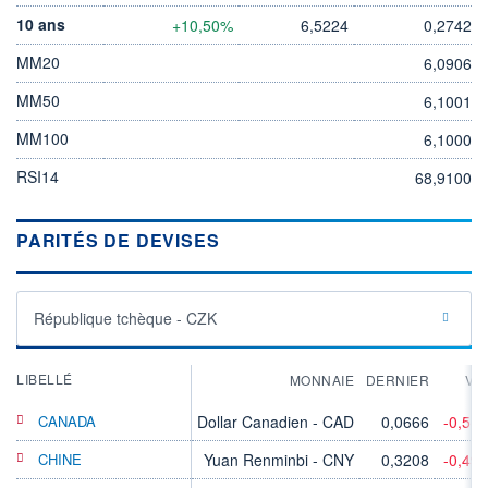
10 ans
+10,50%
6,5224
0,2742
MM20
6,0906
MM50
6,1001
MM100
6,1000
RSI14
68,9100
PARITÉS DE DEVISES
République tchèque - CZK
LIBELLÉ
MONNAIE
DERNIER
VA
CANADA
Dollar Canadien - CAD
0,0666
-0,51
CHINE
Yuan Renminbi - CNY
0,3208
-0,49