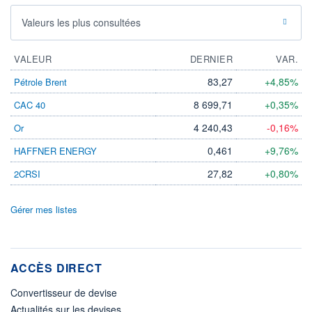
Valeurs les plus consultées
VALEUR
DERNIER
VAR.
83,27
+4,85%
Pétrole Brent
8 699,71
+0,35%
CAC 40
4 240,43
-0,16%
Or
0,461
+9,76%
HAFFNER ENERGY
27,82
+0,80%
2CRSI
Gérer mes listes
ACCÈS DIRECT
Convertisseur de devise
Actualités sur les devises