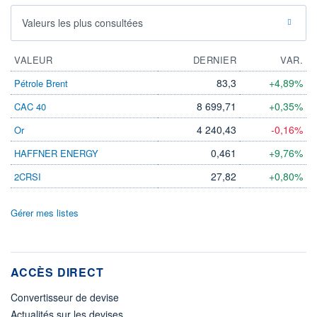
Valeurs les plus consultées
VALEUR
DERNIER
VAR.
83,3
+4,89%
Pétrole Brent
8 699,71
+0,35%
CAC 40
4 240,43
-0,16%
Or
0,461
+9,76%
HAFFNER ENERGY
27,82
+0,80%
2CRSI
Gérer mes listes
ACCÈS DIRECT
Convertisseur de devise
Actualités sur les devises