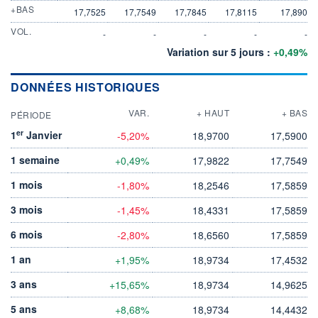
+BAS
17,7525
17,7549
17,7845
17,8115
17,890
VOL.
-
-
-
-
-
Variation sur 5 jours :
+0,49%
DONNÉES HISTORIQUES
VAR.
+ HAUT
+ BAS
PÉRIODE
er
1
Janvier
-5,20%
18,9700
17,5900
1 semaine
+0,49%
17,9822
17,7549
1 mois
-1,80%
18,2546
17,5859
3 mois
-1,45%
18,4331
17,5859
6 mois
-2,80%
18,6560
17,5859
1 an
+1,95%
18,9734
17,4532
3 ans
+15,65%
18,9734
14,9625
5 ans
+8,68%
18,9734
14,4432