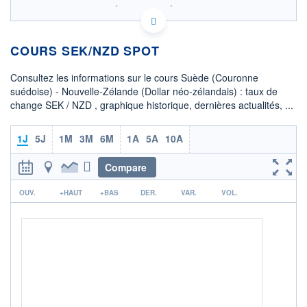
SIX - FOREX 2 DONNÉES TEMPS RÉEL
Politique d'exécution
COURS SEK/NZD SPOT
18,00
17,95
Consultez les informations sur le cours Suède (Couronne
suédoise) - Nouvelle-Zélande (Dollar néo-zélandais) : taux de
17,90
change SEK / NZD , graphique historique, dernières actualités, ...
17,85
08h02
15h29
1J
5J
1M
3M
6M
1A
5A
10A
OUVERTURE
CLÔTURE VEILLE
17,9045
17,9054
Compare
r
+ HAUT
+ BAS
OUV.
+HAUT
+BAS
DER.
VAR.
VOL.
17,9822
17,8900
COTATION SPÉCIFIQUE
NZD/SEK
5,5841
+0,13%
+ PORTEFEUILLE
+ LISTE