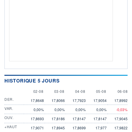
HISTORIQUE 5 JOURS
2 AUGUST
3 AUGUST
4 AUGUST
5 AUGUST
6 AUGU
02-08
03-08
04-08
05-08
06-08
DER.
17,8648
17,8066
17,7923
17,9054
17,8992
VAR.
0,00%
0,00%
0,00%
0,00%
-0,03%
OUV.
17,8693
17,8186
17,8147
17,8147
17,9045
+HAUT
17,9071
17,8945
17,8699
17,977
17,9822