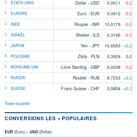
ÉTATS-UNIS
Dollar - USD
0,0011
-0,29
EUROPE
Euro - EUR
0,0912
-0,01
INDE
Roupie - INR
10,0179
-0,04
ISRAËL
Shekel - ILS
0,3166
-0,05
JAPON
Yen - JPY
16,6563
+0,20
POLOGNE
Zloty - PLN
0,3924
0,00
ROYAUME-UNI
Livre Sterling - GBP
0,0008
-0,20
RUSSIE
Rouble - RUB
8,7233
+2,21
SUISSE
Franc Suisse - CHF
0,0854
+0,35
Toute la parité
CONVERSIONS LES + POPULAIRES
EUR
(Euro) >
USD
(Dollar)