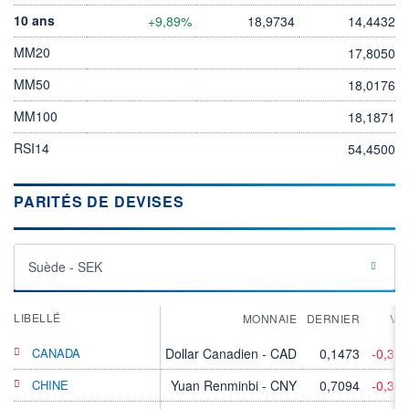
10 ans
+9,89%
18,9734
14,4432
MM20
17,8050
MM50
18,0176
MM100
18,1871
RSI14
54,4500
PARITÉS DE DEVISES
Suède - SEK
LIBELLÉ
MONNAIE
DERNIER
VA
CANADA
Dollar Canadien - CAD
0,1473
-0,31
CHINE
Yuan Renminbi - CNY
0,7094
-0,30