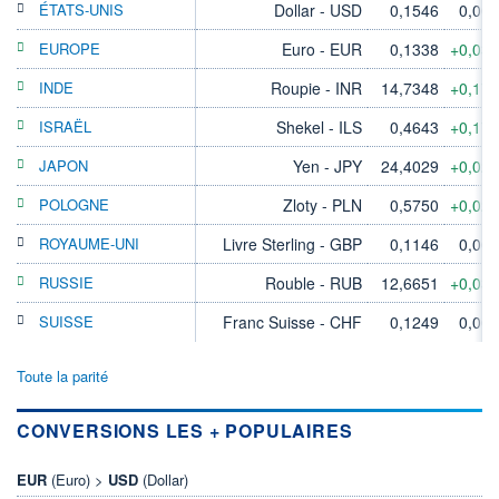
ÉTATS-UNIS
Dollar - USD
0,1546
0,00
EUROPE
Euro - EUR
0,1338
+0,03
INDE
Roupie - INR
14,7348
+0,17
ISRAËL
Shekel - ILS
0,4643
+0,17
JAPON
Yen - JPY
24,4029
+0,02
POLOGNE
Zloty - PLN
0,5750
+0,02
ROYAUME-UNI
Livre Sterling - GBP
0,1146
0,00
RUSSIE
Rouble - RUB
12,6651
+0,03
SUISSE
Franc Suisse - CHF
0,1249
0,00
Toute la parité
CONVERSIONS LES + POPULAIRES
EUR
(Euro) >
USD
(Dollar)