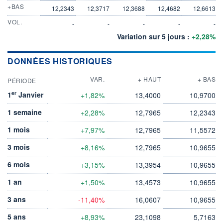
+BAS
12,2343
12,3717
12,3688
12,4682
12,6613
VOL.
-
-
-
-
-
Variation sur 5 jours :
+2,28%
DONNÉES HISTORIQUES
VAR.
+ HAUT
+ BAS
PÉRIODE
er
1
Janvier
+1,82%
13,4000
10,9700
1 semaine
+2,28%
12,7965
12,2343
1 mois
+7,97%
12,7965
11,5572
3 mois
+8,16%
12,7965
10,9655
6 mois
+3,15%
13,3954
10,9655
1 an
+1,50%
13,4573
10,9655
3 ans
-11,40%
16,0607
10,9655
5 ans
+8,93%
23,1098
5,7163