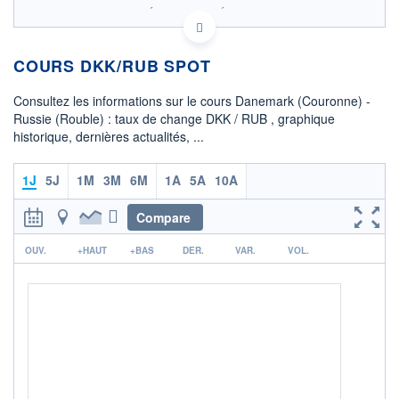
SIX - FOREX 2 DONNÉES TEMPS RÉEL
Politique d'exécution
COURS DKK/RUB SPOT
12,9
12,8
Consultez les informations sur le cours Danemark (Couronne) -
Russie (Rouble) : taux de change DKK / RUB , graphique
12,7
historique, dernières actualités, ...
12,6
08h02
15h29
1J
5J
1M
3M
6M
1A
5A
10A
OUVERTURE
CLÔTURE VEILLE
12,6624
12,6612
Compare
r
+ HAUT
+ BAS
OUV.
+HAUT
+BAS
DER.
VAR.
VOL.
12,6672
12,6613
COTATION SPÉCIFIQUE
RUB/DKK
0,0790
-0,03%
+ PORTEFEUILLE
+ LISTE