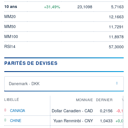
10 ans
+31,49%
23,1098
5,7163
MM20
12,1663
MM50
11,7291
MM100
11,8978
RSI14
57,3000
PARITÉS DE DEVISES
Danemark - DKK
LIBELLÉ
MONNAIE
DERNIER
VA
CANADA
Dollar Canadien - CAD
0,2156
-0,11
CHINE
Yuan Renminbi - CNY
1,0433
+0,02