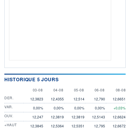
HISTORIQUE 5 JOURS
3 AUGUST
4 AUGUST
5 AUGUST
6 AUGUST
8 AUGU
03-08
04-08
05-08
06-08
08-08
DER.
12,3823
12,4355
12,514
12,790
12,6651
VAR.
0,00%
0,00%
0,00%
0,00%
+0,03%
OUV.
12,247
12,3819
12,3819
12,5143
12,6624
+HAUT
12,3845
12,5364
12,5351
12,795
12,6672