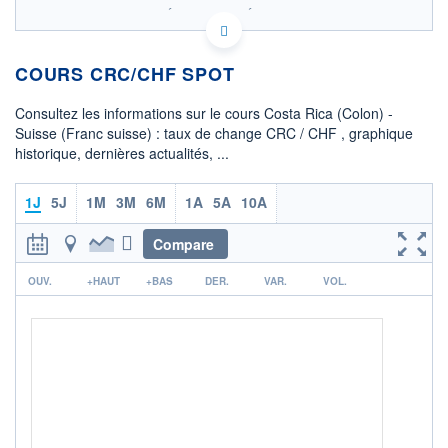
SIX - FOREX 2 DONNÉES TEMPS RÉEL
Politique d'exécution
COURS CRC/CHF SPOT
0,00180
0,00179
Consultez les informations sur le cours Costa Rica (Colon) -
0,00178
Suisse (Franc suisse) : taux de change CRC / CHF , graphique
historique, dernières actualités, ...
0,00177
0,00176
08h02
15h29
1J
5J
1M
3M
6M
1A
5A
10A
OUVERTURE
CLÔTURE VEILLE
0,0018
0,0018
Compare
r
+ HAUT
+ BAS
OUV.
+HAUT
+BAS
DER.
VAR.
VOL.
0,0018
0,0018
COTATION SPÉCIFIQUE
CHF/CRC
560,7114
0,00%
+ PORTEFEUILLE
+ LISTE