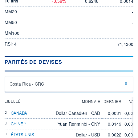
10 ans
-0,56%
0,6248
0,0014
MM20
-
MM50
-
MM100
-
RSI14
71,4300
PARITÉS DE DEVISES
Costa Rica - CRC
LIBELLÉ
MONNAIE
DERNIER
VAR
CANADA
Dollar Canadien - CAD
0,0031
0,00%
CHINE *
Yuan Renminbi - CNY
0,0149
0,00%
ÉTATS-UNIS
Dollar - USD
0,0022
0,00%