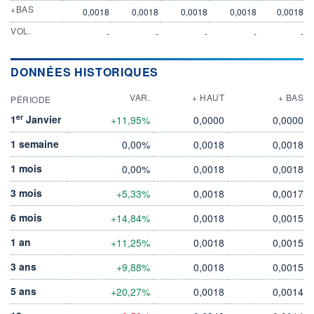
+BAS
0,0018
0,0018
0,0018
0,0018
0,0018
VOL.
-
-
-
-
-
DONNÉES HISTORIQUES
VAR.
+ HAUT
+ BAS
PÉRIODE
er
1
Janvier
+11,95%
0,0000
0,0000
1 semaine
0,00%
0,0018
0,0018
1 mois
0,00%
0,0018
0,0018
3 mois
+5,33%
0,0018
0,0017
6 mois
+14,84%
0,0018
0,0015
1 an
+11,25%
0,0018
0,0015
3 ans
+9,88%
0,0018
0,0015
5 ans
+20,27%
0,0018
0,0014