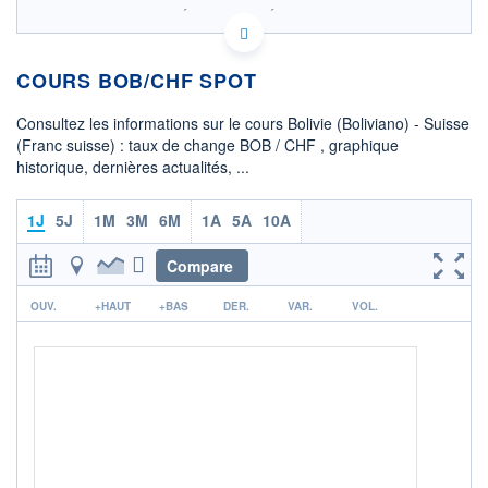
SIX - FOREX 2 DONNÉES TEMPS RÉEL
Politique d'exécution
COURS BOB/CHF SPOT
0,069
0,068
Consultez les informations sur le cours Bolivie (Boliviano) - Suisse
(Franc suisse) : taux de change BOB / CHF , graphique
0,067
historique, dernières actualités, ...
0,066
08h02
15h29
1J
5J
1M
3M
6M
1A
5A
10A
OUVERTURE
CLÔTURE VEILLE
0,0680
0,0680
Compare
r
+ HAUT
+ BAS
OUV.
+HAUT
+BAS
DER.
VAR.
VOL.
0,0680
0,0680
COTATION SPÉCIFIQUE
CHF/BOB
14,7121
0,00%
+ PORTEFEUILLE
+ LISTE