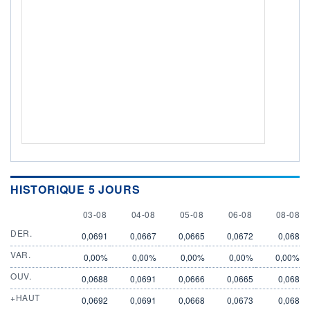
HISTORIQUE 5 JOURS
3 AUGUST
4 AUGUST
5 AUGUST
6 AUGUST
8 AUGU
03-08
04-08
05-08
06-08
08-08
DER.
0,0691
0,0667
0,0665
0,0672
0,068
VAR.
0,00%
0,00%
0,00%
0,00%
0,00%
OUV.
0,0688
0,0691
0,0666
0,0665
0,068
+HAUT
0,0692
0,0691
0,0668
0,0673
0,068