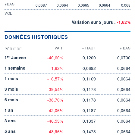
+BAS
0,0687
0,0664
0,0665
0,0664
0,068
VOL.
-
-
-
-
-
Variation sur 5 jours :
-1,62%
DONNÉES HISTORIQUES
VAR.
+ HAUT
+ BAS
PÉRIODE
er
1
Janvier
-40,60%
0,1200
0,0700
1 semaine
-1,62%
0,0692
0,0664
1 mois
-16,57%
0,1169
0,0664
3 mois
-39,54%
0,1178
0,0664
6 mois
-38,70%
0,1178
0,0664
1 an
-42,06%
0,1187
0,0664
3 ans
-46,53%
0,1337
0,0664
5 ans
-48,96%
0,1473
0,0664