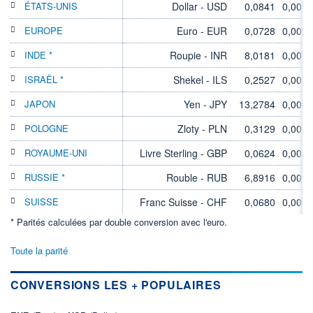
ÉTATS-UNIS
Dollar - USD
0,0841
0,00%
EUROPE
Euro - EUR
0,0728
0,00%
INDE *
Roupie - INR
8,0181
0,00%
ISRAËL *
Shekel - ILS
0,2527
0,00%
JAPON
Yen - JPY
13,2784
0,00%
POLOGNE
Zloty - PLN
0,3129
0,00%
ROYAUME-UNI
Livre Sterling - GBP
0,0624
0,00%
RUSSIE *
Rouble - RUB
6,8916
0,00%
SUISSE
Franc Suisse - CHF
0,0680
0,00%
* Parités calculées par double conversion avec l'euro.
Toute la parité
CONVERSIONS LES + POPULAIRES