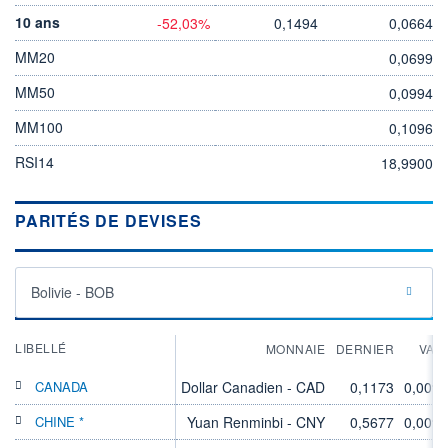
10 ans
-52,03%
0,1494
0,0664
MM20
0,0699
MM50
0,0994
MM100
0,1096
RSI14
18,9900
PARITÉS DE DEVISES
Bolivie - BOB
LIBELLÉ
MONNAIE
DERNIER
VAR
CANADA
Dollar Canadien - CAD
0,1173
0,00%
CHINE *
Yuan Renminbi - CNY
0,5677
0,00%