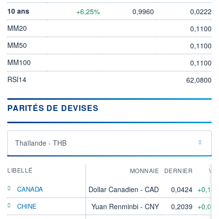
10 ans
+6,25%
0,9960
0,0222
MM20
0,1100
MM50
0,1100
MM100
0,1100
RSI14
62,0800
PARITÉS DE DEVISES
Thaïlande - THB
LIBELLÉ
MONNAIE
DERNIER
VA
CANADA
Dollar Canadien - CAD
0,0424
+0,14
CHINE
Yuan Renminbi - CNY
0,2039
+0,03