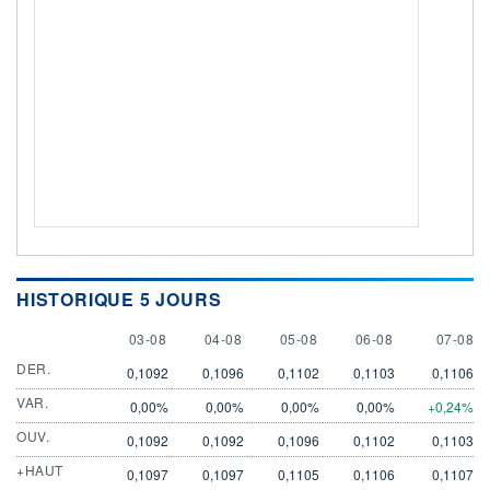
HISTORIQUE 5 JOURS
3 AUGUST
4 AUGUST
5 AUGUST
6 AUGUST
7 AUGU
03-08
04-08
05-08
06-08
07-08
DER.
0,1092
0,1096
0,1102
0,1103
0,1106
VAR.
0,00%
0,00%
0,00%
0,00%
+0,24%
OUV.
0,1092
0,1092
0,1096
0,1102
0,1103
+HAUT
0,1097
0,1097
0,1105
0,1106
0,1107