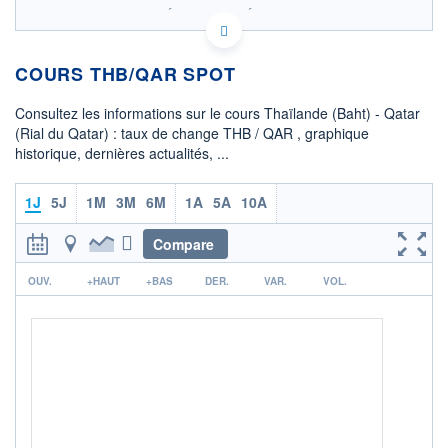
SIX - FOREX 2 DONNÉES TEMPS RÉEL
Politique d'exécution
COURS THB/QAR SPOT
0,1108
0,1106
Consultez les informations sur le cours Thaïlande (Baht) - Qatar
0,1104
(Rial du Qatar) : taux de change THB / QAR , graphique
historique, dernières actualités, ...
0,1102
0,1100
02h58
05h21
1J
5J
1M
3M
6M
1A
5A
10A
OUVERTURE
CLÔTURE VEILLE
0,1103
0,1103
Compare
r
+ HAUT
+ BAS
OUV.
+HAUT
+BAS
DER.
VAR.
VOL.
0,1107
0,1102
COTATION SPÉCIFIQUE
QAR/THB
9,0410
-0,24%
+ PORTEFEUILLE
+ LISTE