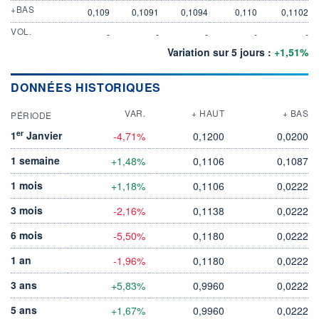
+BAS
0,109
0,1091
0,1094
0,110
0,1102
VOL.
-
-
-
-
-
Variation sur 5 jours :
+1,51%
DONNÉES HISTORIQUES
VAR.
+ HAUT
+ BAS
PÉRIODE
er
1
Janvier
-4,71%
0,1200
0,0200
1 semaine
+1,48%
0,1106
0,1087
1 mois
+1,18%
0,1106
0,0222
3 mois
-2,16%
0,1138
0,0222
6 mois
-5,50%
0,1180
0,0222
1 an
-1,96%
0,1180
0,0222
3 ans
+5,83%
0,9960
0,0222
5 ans
+1,67%
0,9960
0,0222