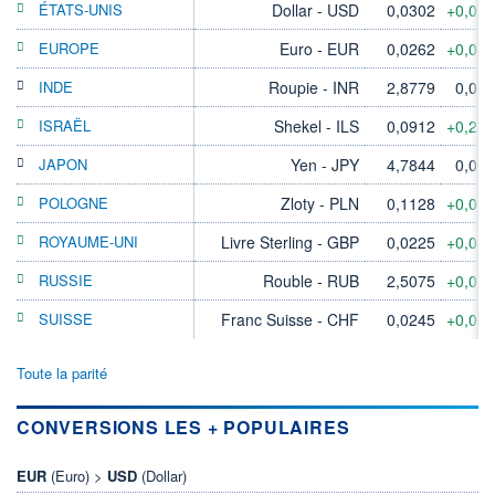
ÉTATS-UNIS
Dollar - USD
0,0302
+0,07
EUROPE
Euro - EUR
0,0262
+0,04
INDE
Roupie - INR
2,8779
0,00
ISRAËL
Shekel - ILS
0,0912
+0,22
JAPON
Yen - JPY
4,7844
0,00
POLOGNE
Zloty - PLN
0,1128
+0,05
ROYAUME-UNI
Livre Sterling - GBP
0,0225
+0,04
RUSSIE
Rouble - RUB
2,5075
+0,07
SUISSE
Franc Suisse - CHF
0,0245
+0,06
Toute la parité
CONVERSIONS LES + POPULAIRES
EUR
(Euro) >
USD
(Dollar)