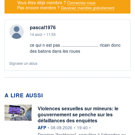
Vous êtes déjà membre ?
Connectez-vous
Pas encore membre ?
Devenez membre gratuitement
pascal1976
14 août
•
11:55
ce qui n est pas ............................... ricain donc
des batons dans les roues
Signaler un abus
A LIRE AUSSI
Violences sexuelles sur mineurs: le
gouvernement se penche sur les
défaillances des enquêtes
information fournie par
AFP
•
08.08.2026
•
19:40
•
Dossiers "fantômes", enquêtes à l'abandon ou