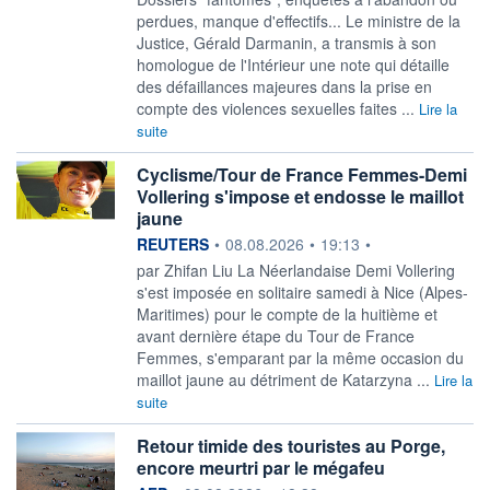
perdues, manque d'effectifs... Le ministre de la
Justice, Gérald Darmanin, a transmis à son
homologue de l'Intérieur une note qui détaille
des défaillances majeures dans la prise en
compte des violences sexuelles faites ...
Lire la
suite
Cyclisme/Tour de France Femmes-Demi
Vollering s'impose et endosse le maillot
jaune
information fournie par
REUTERS
•
08.08.2026
•
19:13
•
par Zhifan Liu La Néerlandaise Demi Vollering
s'est imposée en solitaire ‌samedi à Nice (Alpes-
Maritimes) pour le compte de la huitième et
avant dernière étape du Tour de France
Femmes, s'emparant par la même ​occasion du
maillot jaune au détriment de Katarzyna ...
Lire la
suite
Retour timide des touristes au Porge,
encore meurtri par le mégafeu