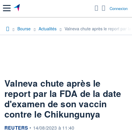
Menu
Connexion
Bourse
Actualités
Valneva chute après le report par l
Valneva chute après le
report par la FDA de la date
d'examen de son vaccin
contre le Chikungunya
information fournie par
REUTERS
•
14/08/2023 à 11:40