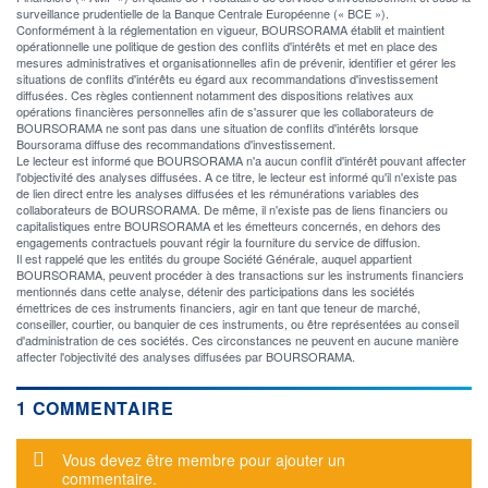
surveillance prudentielle de la Banque Centrale Européenne (« BCE »).
Conformément à la réglementation en vigueur, BOURSORAMA établit et maintient
opérationnelle une politique de gestion des conflits d'intérêts et met en place des
mesures administratives et organisationnelles afin de prévenir, identifier et gérer les
situations de conflits d'intérêts eu égard aux recommandations d'investissement
diffusées. Ces règles contiennent notamment des dispositions relatives aux
opérations financières personnelles afin de s'assurer que les collaborateurs de
BOURSORAMA ne sont pas dans une situation de conflits d'intérêts lorsque
Boursorama diffuse des recommandations d'investissement.
Le lecteur est informé que BOURSORAMA n'a aucun conflit d'intérêt pouvant affecter
l'objectivité des analyses diffusées. A ce titre, le lecteur est informé qu'il n'existe pas
de lien direct entre les analyses diffusées et les rémunérations variables des
collaborateurs de BOURSORAMA. De même, il n'existe pas de liens financiers ou
capitalistiques entre BOURSORAMA et les émetteurs concernés, en dehors des
engagements contractuels pouvant régir la fourniture du service de diffusion.
Il est rappelé que les entités du groupe Société Générale, auquel appartient
BOURSORAMA, peuvent procéder à des transactions sur les instruments financiers
mentionnés dans cette analyse, détenir des participations dans les sociétés
émettrices de ces instruments financiers, agir en tant que teneur de marché,
conseiller, courtier, ou banquier de ces instruments, ou être représentées au conseil
d'administration de ces sociétés. Ces circonstances ne peuvent en aucune manière
affecter l'objectivité des analyses diffusées par BOURSORAMA.
1 COMMENTAIRE
Message d'alerte
Vous devez être membre pour ajouter un
commentaire.