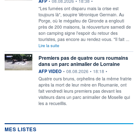
information fournie par
AFP
•
08.08.2026
•
18:38
•
"Les fumées ont disparu mais la crise est
toujours là", soupire Véronique Germain. Au
Porge, où le mégafeu de Gironde a englouti
près de 200 maisons, la réouverture samedi de
son camping signe l'espoir du retour des
touristes, pas encore au rendez-vous. "Il fait ...
Lire la suite
Premiers pas de quatre ours roumains
dans un parc animalier de Lorraine
information fournie par
AFP VIDEO
•
08.08.2026
•
18:18
•
Quatre ours bruns, orphelins de la même fratrie
après la mort de leur mère en Roumanie, ont
fait vendredi leurs premiers pas devant les
visiteurs dans un parc animalier de Moselle qui
les a recueillis.
MES LISTES