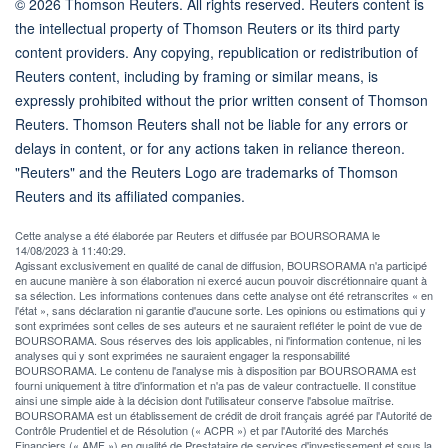
© 2026 Thomson Reuters. All rights reserved. Reuters content is
the intellectual property of Thomson Reuters or its third party
content providers. Any copying, republication or redistribution of
Reuters content, including by framing or similar means, is
expressly prohibited without the prior written consent of Thomson
Reuters. Thomson Reuters shall not be liable for any errors or
delays in content, or for any actions taken in reliance thereon.
"Reuters" and the Reuters Logo are trademarks of Thomson
Reuters and its affiliated companies.
Cette analyse a été élaborée par Reuters et diffusée par BOURSORAMA le
14/08/2023 à 11:40:29.
Agissant exclusivement en qualité de canal de diffusion, BOURSORAMA n'a participé
en aucune manière à son élaboration ni exercé aucun pouvoir discrétionnaire quant à
sa sélection. Les informations contenues dans cette analyse ont été retranscrites « en
l'état », sans déclaration ni garantie d'aucune sorte. Les opinions ou estimations qui y
sont exprimées sont celles de ses auteurs et ne sauraient refléter le point de vue de
BOURSORAMA. Sous réserves des lois applicables, ni l'information contenue, ni les
analyses qui y sont exprimées ne sauraient engager la responsabilité
BOURSORAMA. Le contenu de l'analyse mis à disposition par BOURSORAMA est
fourni uniquement à titre d'information et n'a pas de valeur contractuelle. Il constitue
ainsi une simple aide à la décision dont l'utilisateur conserve l'absolue maîtrise.
BOURSORAMA est un établissement de crédit de droit français agréé par l'Autorité de
Contrôle Prudentiel et de Résolution (« ACPR ») et par l'Autorité des Marchés
Financiers (« AMF ») en qualité de Prestataire de services d'investissement et sous la