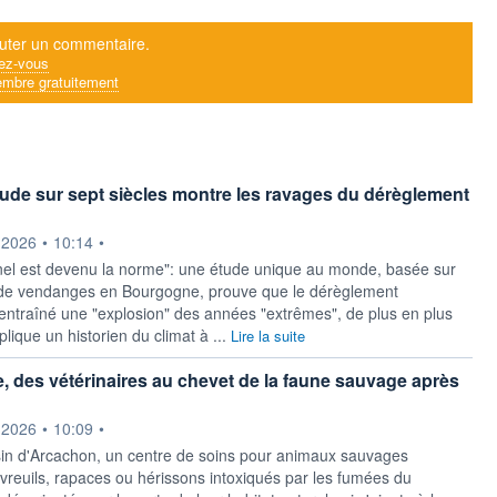
uter un commentaire.
ez-vous
mbre gratuitement
tude sur sept siècles montre les ravages du dérèglement
ournie par
.2026
•
10:14
•
nel est devenu la norme": une étude unique au monde, basée sur
 de vendanges en Bourgogne, prouve que le dérèglement
 entraîné une "explosion" des années "extrêmes", de plus en plus
lique un historien du climat à ...
Lire la suite
, des vétérinaires au chevet de la faune sauvage après
u
ournie par
.2026
•
10:09
•
in d'Arcachon, un centre de soins pour animaux sauvages
evreuils, rapaces ou hérissons intoxiqués par les fumées du