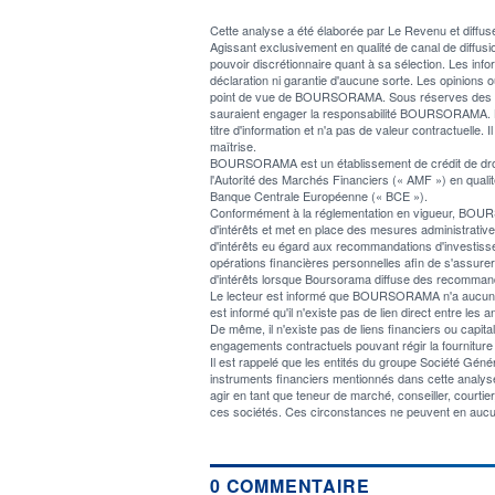
Cette analyse a été élaborée par Le Revenu et dif
Agissant exclusivement en qualité de canal de diff
pouvoir discrétionnaire quant à sa sélection. Les info
déclaration ni garantie d'aucune sorte. Les opinions o
point de vue de BOURSORAMA. Sous réserves des lois 
sauraient engager la responsabilité BOURSORAMA. L
titre d'information et n'a pas de valeur contractuelle. I
maîtrise.
BOURSORAMA est un établissement de crédit de droit f
l'Autorité des Marchés Financiers (« AMF ») en qualité
Banque Centrale Européenne (« BCE »).
Conformément à la réglementation en vigueur, BOURSOR
d'intérêts et met en place des mesures administratives 
d'intérêts eu égard aux recommandations d'investiss
opérations financières personnelles afin de s'assur
d'intérêts lorsque Boursorama diffuse des recommand
Le lecteur est informé que BOURSORAMA n'a aucun confli
est informé qu'il n'existe pas de lien direct entre 
De même, il n'existe pas de liens financiers ou cap
engagements contractuels pouvant régir la fourniture 
Il est rappelé que les entités du groupe Société Gé
instruments financiers mentionnés dans cette analyse,
agir en tant que teneur de marché, conseiller, courti
ces sociétés. Ces circonstances ne peuvent en aucu
0 COMMENTAIRE