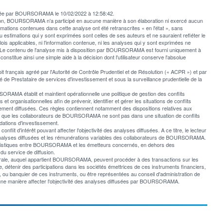
fusée par BOURSORAMA le 10/02/2022 à 12:58:42.
usion, BOURSORAMA n'a participé en aucune manière à son élaboration ni exercé aucun
rmations contenues dans cette analyse ont été retranscrites « en l'état », sans
u estimations qui y sont exprimées sont celles de ses auteurs et ne sauraient refléter le
applicables, ni l'information contenue, ni les analyses qui y sont exprimées ne
e contenu de l'analyse mis à disposition par BOURSORAMA est fourni uniquement à
l constitue ainsi une simple aide à la décision dont l'utilisateur conserve l'absolue
rançais agréé par l'Autorité de Contrôle Prudentiel et de Résolution (« ACPR ») et par
 de Prestataire de services d'investissement et sous la surveillance prudentielle de la
AMA établit et maintient opérationnelle une politique de gestion des conflits
et organisationnelles afin de prévenir, identifier et gérer les situations de conflits
ement diffusées. Ces règles contiennent notamment des dispositions relatives aux
er que les collaborateurs de BOURSORAMA ne sont pas dans une situation de conflits
ations d'investissement.
t d'intérêt pouvant affecter l'objectivité des analyses diffusées. A ce titre, le lecteur
les analyses diffusées et les rémunérations variables des collaborateurs de BOURSORAMA.
italistiques entre BOURSORAMA et les émetteurs concernés, en dehors des
du service de diffusion.
nérale, auquel appartient BOURSORAMA, peuvent procéder à des transactions sur les
 détenir des participations dans les sociétés émettrices de ces instruments financiers,
er, ou banquier de ces instruments, ou être représentées au conseil d'administration de
ne manière affecter l'objectivité des analyses diffusées par BOURSORAMA.