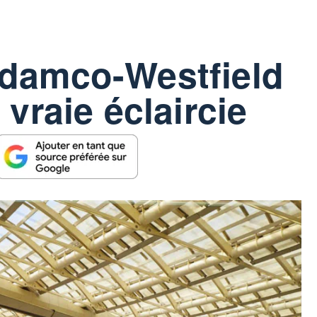
odamco-Westfield
 vraie éclaircie