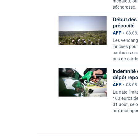
mégafeu, ou d
sécheresse. 
Début des
précocité
information f
AFP
•
08.08
Les vendang
lancées pour
canicules su
ans de carri
Indemnité 
dépôt repo
information f
AFP
•
08.08
La date limi
100 euros de
31 août, selo
aux ménages 