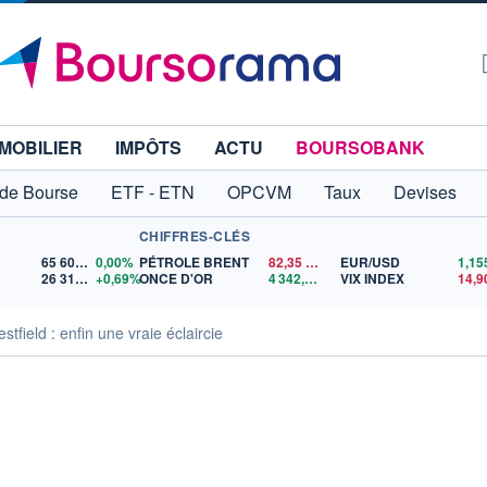
MOBILIER
IMPÔTS
ACTU
BOURSOBANK
 de Bourse
ETF - ETN
OPCVM
Taux
Devises
CHIFFRES-CLÉS
65 606,71
0,00%
PÉTROLE BRENT
82,35
$US
EUR/USD
26 319,45
+0,69%
ONCE D'OR
4 342,26
$US
VIX INDEX
14,9
field : enfin une vraie éclaircie