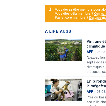
Message d'alerte
Vous devez être membre pour ajo
Vous êtes déjà membre ?
Connect
Pas encore membre ?
Devenez me
A LIRE AUSSI
Vin: une é
climatique
information f
AFP
•
08.08
"L'exception
sept siècles
climatique a
précoces, exp
En Gironde
le mégafe
information f
AFP
•
08.08
Près du bass
accueille ch