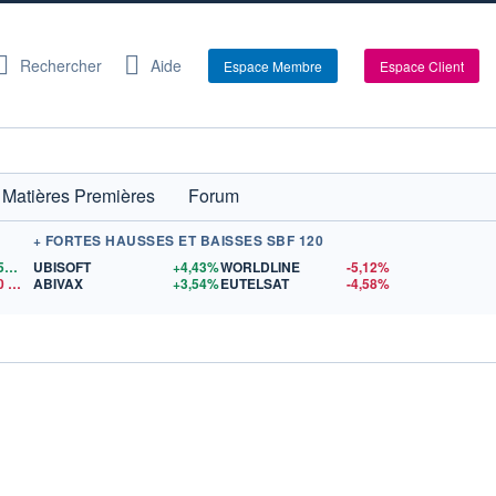
Rechercher
Aide
Espace Membre
Espace Client
Matières Premières
Forum
+ FORTES HAUSSES ET BAISSES SBF 120
1,1559
$US
UBISOFT
+4,43%
WORLDLINE
-5,12%
0
$US
ABIVAX
+3,54%
EUTELSAT
-4,58%