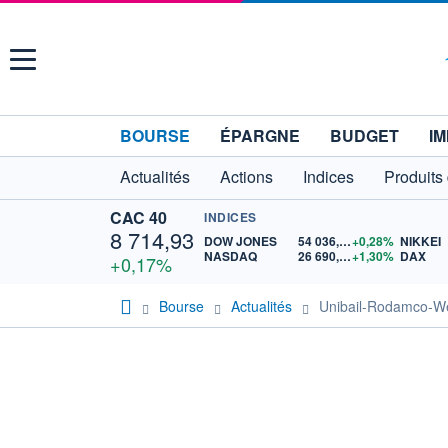
Menu
BOURSE
ÉPARGNE
BUDGET
IM
Actualités
Actions
Indices
Produits
CAC 40
INDICES
8 714,93
DOW JONES
54 036,93
+0,28%
NIKKEI
NASDAQ
26 690,62
+1,30%
DAX
+0,17%
Bourse
Actualités
Unibail-Rodamco-West