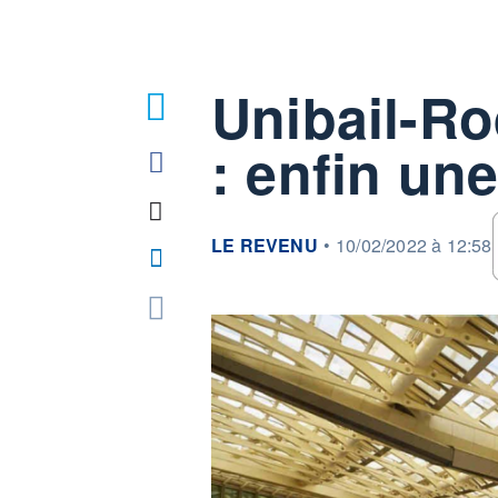
Unibail-R
: enfin une
information fournie par
LE REVENU
•
10/02/2022 à 12:58