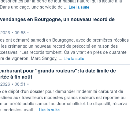
ésorientés par la perte de leur habitat naturel qui s'ajoute à la
Dans une cage, une serviette de ...
Lire la suite
 vendanges en Bourgogne, un nouveau record de
ournie par
.2026
•
09:58
•
es ont démarré samedi en Bourgogne, avec de premières récoltes
 les crémants: un nouveau record de précocité en raison des
ccessives. "Les records tombent. Ca va vite": en près de quarante
ère de vigneron, Marc Sangoy, ...
Lire la suite
carburant pour "grands rouleurs": la date limite de
rtée à fin août
ournie par
.2026
•
08:51
•
te de dépôt d'un dossier pour demander l'indemnité carburant de
stinée aux travailleurs modestes grands rouleurs est reportée au
n un arrêté publié samedi au Journal officiel. Le dispositif, réservé
modestes, avait ...
Lire la suite