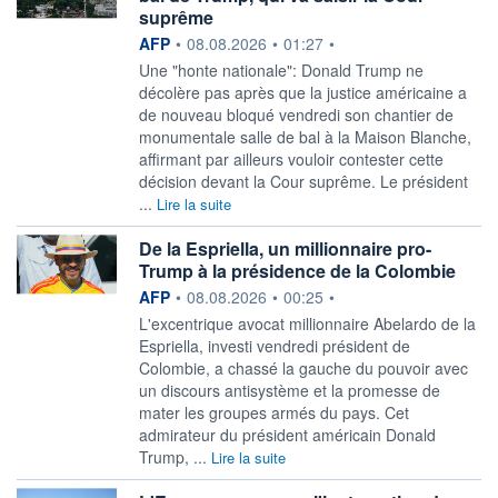
suprême
information fournie par
AFP
•
08.08.2026
•
01:27
•
Une "honte nationale": Donald Trump ne
décolère pas après que la justice américaine a
de nouveau bloqué vendredi son chantier de
monumentale salle de bal à la Maison Blanche,
affirmant par ailleurs vouloir contester cette
décision devant la Cour suprême. Le président
...
Lire la suite
De la Espriella, un millionnaire pro-
Trump à la présidence de la Colombie
information fournie par
AFP
•
08.08.2026
•
00:25
•
L'excentrique avocat millionnaire Abelardo de la
Espriella, investi vendredi président de
Colombie, a chassé la gauche du pouvoir avec
un discours antisystème et la promesse de
mater les groupes armés du pays. Cet
admirateur du président américain Donald
Trump, ...
Lire la suite