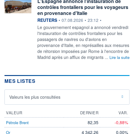
L'Espagne annonce l'instauration de
contrôles frontaliers pour les voyageurs
en provenance d'Italie
information fournie par
REUTERS
•
07.08.2026
•
23:12
•
‌Le gouvernement espagnol a ​annoncé vendredi
l'instauration de contrôles frontaliers pour les
passagers ​de navires ou d'avions en ​
provenance d'Italie, en ⁠représailles aux mesures
de ‌rétorsion imposées par Rome à l'encontre de
​Madrid ‌après un afflux de ⁠migrants ...
Lire la suite
MES LISTES
Valeurs les plus consultées
VALEUR
DERNIER
VAR.
82,35
-0,88%
Pétrole Brent
4 342,26
0,00%
Or