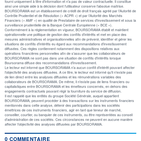
fourni uniquement à titre d'information et n'a pas de valeur contractuelle. Il constitue
ainsi une simple aide à la décision dont l'utilisateur conserve l'absolue maîtrise.
BOURSORAMA est un établissement de crédit de droit français agréé par l'Autorité de
Contrôle Prudentiel et de Résolution (« ACPR ») et par l'Autorité des Marchés
Financiers (« AMF ») en qualité de Prestataire de services d'investissement et sous la
surveillance prudentielle de la Banque Centrale Européenne (« BCE »).
Conformément à la réglementation en vigueur, BOURSORAMA établit et maintient
opérationnelle une politique de gestion des conflits d'intérêts et met en place des
mesures administratives et organisationnelles afin de prévenir, identifier et gérer les
situations de conflits d'intérêts eu égard aux recommandations d'investissement
diffusées. Ces règles contiennent notamment des dispositions relatives aux
opérations financières personnelles afin de s'assurer que les collaborateurs de
BOURSORAMA ne sont pas dans une situation de conflits d'intérêts lorsque
Boursorama diffuse des recommandations d'investissement.
Le lecteur est informé que BOURSORAMA n'a aucun conflit d'intérêt pouvant affecter
l'objectivité des analyses diffusées. A ce titre, le lecteur est informé qu'il n'existe pas
de lien direct entre les analyses diffusées et les rémunérations variables des
collaborateurs de BOURSORAMA. De même, il n'existe pas de liens financiers ou
capitalistiques entre BOURSORAMA et les émetteurs concernés, en dehors des
engagements contractuels pouvant régir la fourniture du service de diffusion.
Il est rappelé que les entités du groupe Société Générale, auquel appartient
BOURSORAMA, peuvent procéder à des transactions sur les instruments financiers
mentionnés dans cette analyse, détenir des participations dans les sociétés
émettrices de ces instruments financiers, agir en tant que teneur de marché,
conseiller, courtier, ou banquier de ces instruments, ou être représentées au conseil
d'administration de ces sociétés. Ces circonstances ne peuvent en aucune manière
affecter l'objectivité des analyses diffusées par BOURSORAMA.
0 COMMENTAIRE