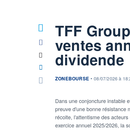
TFF Group 
ventes ann
dividende
information fournie par
ZONEBOURSE
•
08/07/2026 à 18
Dans une conjoncture instable 
preuve d'une bonne résistance m
récolte, l'attentisme des acteur
exercice annuel 2025/2026, la so