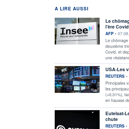
A LIRE AUSSI
Le chômage
l'ère Covid
information f
AFP
•
07.08
Le chômage a
deuxième tri
Covid, et de
une résistan
USA-Les va
information f
REUTERS
•
Principales v
les principa
(+0,01%), ta
en hausse d
Eutelsat-Le
chute
information f
REUTERS
•