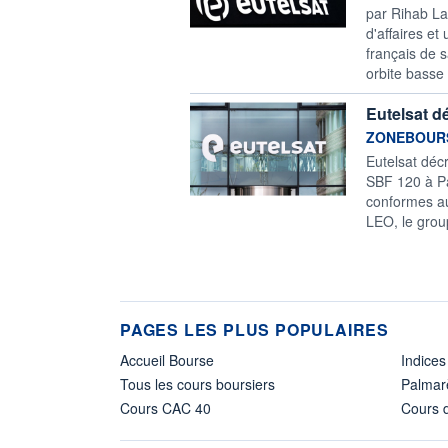
par Rihab Lat
d'affaires et
français de ​
orbite basse
Eutelsat d
information f
ZONEBOUR
Eutelsat déc
SBF 120 à Pa
conformes aux
LEO, le group
PAGES LES PLUS POPULAIRES
Accueil Bourse
Indices
Tous les cours boursiers
Palmar
Cours CAC 40
Cours d