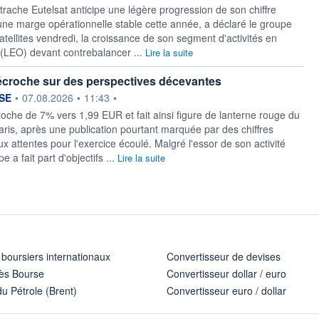
rache Eutelsat anticipe une légère progression ‌de son chiffre
 une marge opérationnelle stable cette année, a déclaré le groupe
satellites vendredi, la croissance de son segment d'activités en
 (LEO) devant contrebalancer ...
Lire la suite
écroche sur des perspectives décevantes
ournie par
SE
•
07.08.2026
•
11:43
•
roche de 7% vers 1,99 EUR et fait ainsi figure de lanterne rouge du
ris, après une publication pourtant marquée par des chiffres
 attentes pour l'exercice écoulé. Malgré l'essor de son activité
e a fait part d'objectifs ...
Lire la suite
 boursiers internationaux
Convertisseur de devises
ès Bourse
Convertisseur dollar / euro
u Pétrole (Brent)
Convertisseur euro / dollar