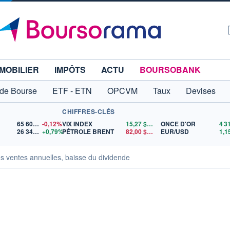
MOBILIER
IMPÔTS
ACTU
BOURSOBANK
 de Bourse
ETF - ETN
OPCVM
Taux
Devises
CHIFFRES-CLÉS
65 606,71
-0,12%
VIX INDEX
15,27
$US
ONCE D'OR
26 345,35
+0,79%
PÉTROLE BRENT
82,00
$US
EUR/USD
es ventes annuelles, baisse du dividende