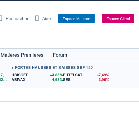
Rechercher
Aide
Espace Membre
Espace Client
Matières Premières
Forum
+ FORTES HAUSSES ET BAISSES SBF 120
4 317,52
$US
UBISOFT
+4,85%
EUTELSAT
-7,49%
1,1526
$US
ABIVAX
+4,63%
SES
-3,96%