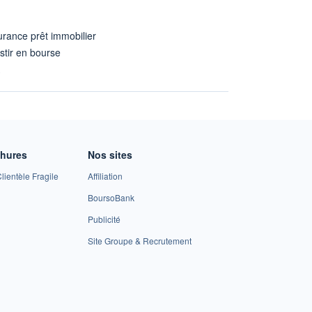
rance prêt immobilier
stir en bourse
A
chures
Nos sites
lientèle Fragile
Affiliation
BoursoBank
Publicité
Site Groupe & Recrutement