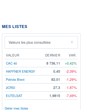
MES LISTES
Valeurs les plus consultées
VALEUR
DERNIER
VAR.
8 736,11
+0,42%
CAC 40
0,45
-2,39%
HAFFNER ENERGY
82,01
-1,29%
Pétrole Brent
27,3
-1,87%
2CRSI
1,9815
-7,49%
EUTELSAT
Gérer mes listes