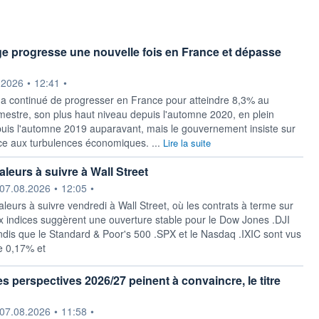
 progresse une nouvelle fois en France et dépasse
ournie par
.2026
•
12:41
•
 continué de progresser en France pour atteindre 8,3% au
mestre, son plus haut niveau depuis l'automne 2020, en plein
puis l'automne 2019 auparavant, mais le gouvernement insiste sur
ce aux turbulences économiques. ...
Lire la suite
leurs à suivre à Wall Street
ournie par
07.08.2026
•
12:05
•
aleurs à suivre vendredi à Wall Street, où les contrats à terme sur
ux indices suggèrent une ouverture stable pour le Dow Jones .DJI
ndis que le Standard & Poor's 500 .SPX et le Nasdaq .IXIC sont vus
e 0,17% et
s perspectives 2026/27 peinent à convaincre, le titre
ournie par
07.08.2026
•
11:58
•