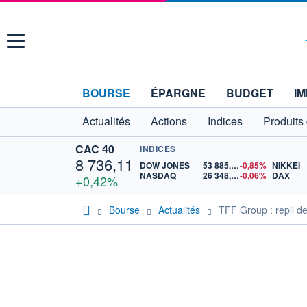
Menu
BOURSE
ÉPARGNE
BUDGET
IM
Actualités
Actions
Indices
Produits
CAC 40
INDICES
8 736,11
DOW JONES
53 885,10
-0,85%
NIKKEI
NASDAQ
26 348,35
-0,06%
DAX
+0,42%
Bourse
Actualités
TFF Group : repli d