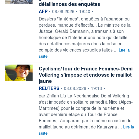
défaillances des enquêtes
information fournie par
AFP
•
08.08.2026
•
19:40
•
Dossiers "fantômes", enquêtes à l'abandon ou
perdues, manque d'effectifs... Le ministre de la
Justice, Gérald Darmanin, a transmis à son
homologue de l'Intérieur une note qui détaille
des défaillances majeures dans la prise en
compte des violences sexuelles faites ...
Lire la
suite
Cyclisme/Tour de France Femmes-Demi
Vollering s'impose et endosse le maillot
jaune
information fournie par
REUTERS
•
08.08.2026
•
19:13
•
par Zhifan Liu La Néerlandaise Demi Vollering
s'est imposée en solitaire ‌samedi à Nice (Alpes-
Maritimes) pour le compte de la huitième et
avant dernière étape du Tour de France
Femmes, s'emparant par la même ​occasion du
maillot jaune au détriment de Katarzyna ...
Lire la
suite