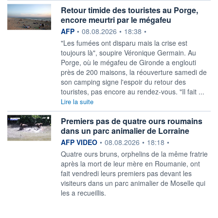
Retour timide des touristes au Porge,
encore meurtri par le mégafeu
information fournie par
AFP
•
08.08.2026
•
18:38
•
"Les fumées ont disparu mais la crise est
toujours là", soupire Véronique Germain. Au
Porge, où le mégafeu de Gironde a englouti
près de 200 maisons, la réouverture samedi de
son camping signe l'espoir du retour des
touristes, pas encore au rendez-vous. "Il fait ...
Lire la suite
Premiers pas de quatre ours roumains
dans un parc animalier de Lorraine
information fournie par
AFP VIDEO
•
08.08.2026
•
18:18
•
Quatre ours bruns, orphelins de la même fratrie
après la mort de leur mère en Roumanie, ont
fait vendredi leurs premiers pas devant les
visiteurs dans un parc animalier de Moselle qui
les a recueillis.