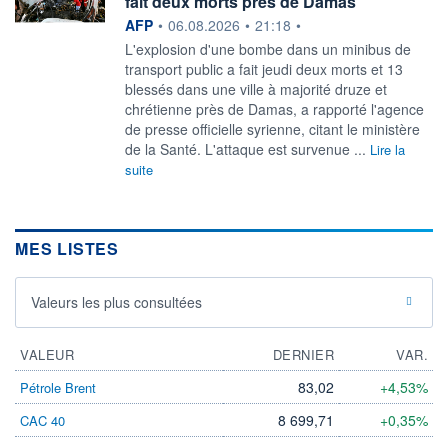
fait deux morts près de Damas
information fournie par
AFP
•
06.08.2026
•
21:18
•
L'explosion d'une bombe dans un minibus de
transport public a fait jeudi deux morts et 13
blessés dans une ville à majorité druze et
chrétienne près de Damas, a rapporté l'agence
de presse officielle syrienne, citant le ministère
de la Santé. L'attaque est survenue ...
Lire la
suite
MES LISTES
Valeurs les plus consultées
VALEUR
DERNIER
VAR.
83,02
+4,53%
Pétrole Brent
8 699,71
+0,35%
CAC 40