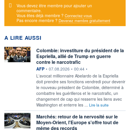
Message d'alerte
Vous devez être membre pour ajouter un
commentaire.
Vous êtes déjà membre ?
Connectez-vous
Pas encore membre ?
Devenez membre gratuitement
A LIRE AUSSI
Colombie: investiture du président de la
Espriella, allié de Trump en guerre
contre le narcotrafic
information fournie par
AFP
•
07.08.2026
•
00:44
•
L'avocat millionnaire Abelardo de la Espriella
doit prendre ses fonctions vendredi pour devenir
le nouveau président de Colombie, déterminé à
combattre les guérilleros et le narcotrafic, un
changement de cap qui resserre les liens avec
Washington et enterre les ...
Lire la suite
Marchés: retour de la nervosité sur le
Moyen-Orient, l'Europe s'offre tout de
même des records