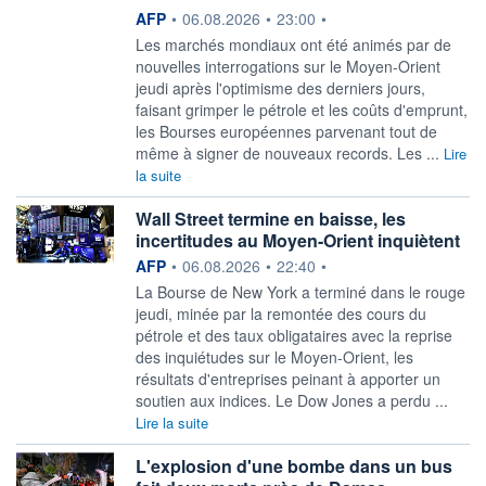
information fournie par
AFP
•
06.08.2026
•
23:00
•
Les marchés mondiaux ont été animés par de
nouvelles interrogations sur le Moyen-Orient
jeudi après l'optimisme des derniers jours,
faisant grimper le pétrole et les coûts d'emprunt,
les Bourses européennes parvenant tout de
même à signer de nouveaux records. Les ...
Lire
la suite
Wall Street termine en baisse, les
incertitudes au Moyen-Orient inquiètent
information fournie par
AFP
•
06.08.2026
•
22:40
•
La Bourse de New York a terminé dans le rouge
jeudi, minée par la remontée des cours du
pétrole et des taux obligataires avec la reprise
des inquiétudes sur le Moyen-Orient, les
résultats d'entreprises peinant à apporter un
soutien aux indices. Le Dow Jones a perdu ...
Lire la suite
L'explosion d'une bombe dans un bus