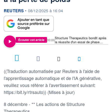
information fournie par
REUTERS
•
08/12/2025 à 16:04
Structure Therapeutics bondit après
Écouter cet article
00:00
la réussite d'un essai de phase
intermédiaire pour un médicament
destiné à la perte de poids
((Traduction automatisée par Reuters à l'aide de
l'apprentissage automatique et de l'IA générative,
veuillez vous référer à l'avertissement suivant:
https://bit.ly/rtrsauto)) (Mises à jour)
8 décembre - ** Les actions de Structure
Therapeutics