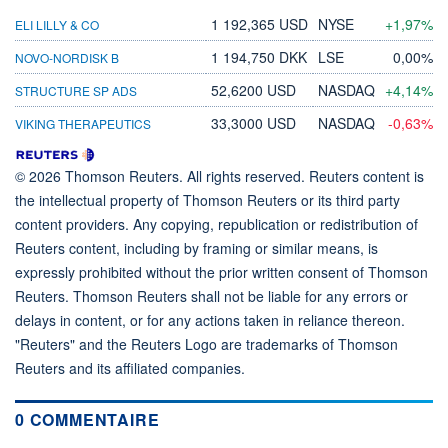
1 192,365 USD
NYSE
+1,97%
ELI LILLY & CO
1 194,750 DKK
LSE
0,00%
NOVO-NORDISK B
52,6200 USD
NASDAQ
+4,14%
STRUCTURE SP ADS
33,3000 USD
NASDAQ
-0,63%
VIKING THERAPEUTICS
© 2026 Thomson Reuters. All rights reserved. Reuters content is
the intellectual property of Thomson Reuters or its third party
content providers. Any copying, republication or redistribution of
Reuters content, including by framing or similar means, is
expressly prohibited without the prior written consent of Thomson
Reuters. Thomson Reuters shall not be liable for any errors or
delays in content, or for any actions taken in reliance thereon.
"Reuters" and the Reuters Logo are trademarks of Thomson
Reuters and its affiliated companies.
0 COMMENTAIRE