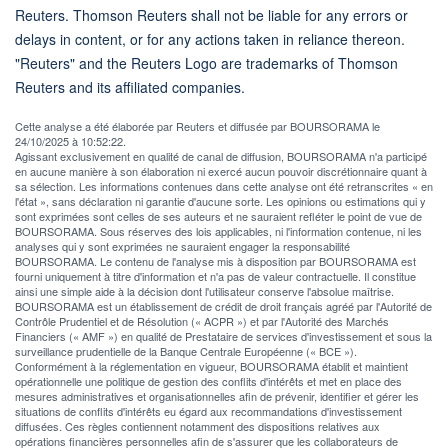
Reuters. Thomson Reuters shall not be liable for any errors or
delays in content, or for any actions taken in reliance thereon.
"Reuters" and the Reuters Logo are trademarks of Thomson
Reuters and its affiliated companies.
Cette analyse a été élaborée par Reuters et diffusée par BOURSORAMA le
24/10/2025 à 10:52:22.
Agissant exclusivement en qualité de canal de diffusion, BOURSORAMA n'a participé
en aucune manière à son élaboration ni exercé aucun pouvoir discrétionnaire quant à
sa sélection. Les informations contenues dans cette analyse ont été retranscrites « en
l'état », sans déclaration ni garantie d'aucune sorte. Les opinions ou estimations qui y
sont exprimées sont celles de ses auteurs et ne sauraient refléter le point de vue de
BOURSORAMA. Sous réserves des lois applicables, ni l'information contenue, ni les
analyses qui y sont exprimées ne sauraient engager la responsabilité
BOURSORAMA. Le contenu de l'analyse mis à disposition par BOURSORAMA est
fourni uniquement à titre d'information et n'a pas de valeur contractuelle. Il constitue
ainsi une simple aide à la décision dont l'utilisateur conserve l'absolue maîtrise.
BOURSORAMA est un établissement de crédit de droit français agréé par l'Autorité de
Contrôle Prudentiel et de Résolution (« ACPR ») et par l'Autorité des Marchés
Financiers (« AMF ») en qualité de Prestataire de services d'investissement et sous la
surveillance prudentielle de la Banque Centrale Européenne (« BCE »).
Conformément à la réglementation en vigueur, BOURSORAMA établit et maintient
opérationnelle une politique de gestion des conflits d'intérêts et met en place des
mesures administratives et organisationnelles afin de prévenir, identifier et gérer les
situations de conflits d'intérêts eu égard aux recommandations d'investissement
diffusées. Ces règles contiennent notamment des dispositions relatives aux
opérations financières personnelles afin de s'assurer que les collaborateurs de