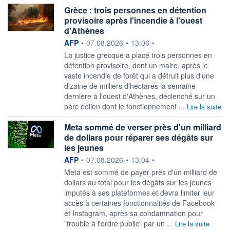
Grèce : trois personnes en détention
provisoire après l'incendie à l'ouest
d'Athènes
information fournie par
AFP
•
07.08.2026
•
13:06
•
La justice grecque a placé trois personnes en
détention provisoire, dont un maire, après le
vaste incendie de forêt qui a détruit plus d'une
dizaine de milliers d'hectares la semaine
dernière à l'ouest d'Athènes, déclenché sur un
parc éolien dont le fonctionnement ...
Lire la suite
Meta sommé de verser près d'un milliard
de dollars pour réparer ses dégâts sur
les jeunes
information fournie par
AFP
•
07.08.2026
•
13:04
•
Meta est sommé de payer près d'un milliard de
dollars au total pour les dégâts sur les jeunes
imputés à ses plateformes et devra limiter leur
accès à certaines fonctionnalités de Facebook
et Instagram, après sa condamnation pour
"trouble à l'ordre public" par un ...
Lire la suite