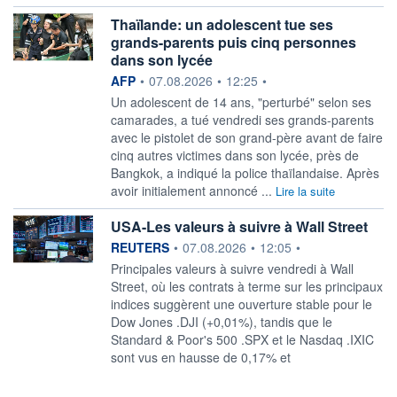
Thaïlande: un adolescent tue ses
grands-parents puis cinq personnes
dans son lycée
information fournie par
AFP
•
07.08.2026
•
12:25
•
Un adolescent de 14 ans, "perturbé" selon ses
camarades, a tué vendredi ses grands-parents
avec le pistolet de son grand-père avant de faire
cinq autres victimes dans son lycée, près de
Bangkok, a indiqué la police thaïlandaise. Après
avoir initialement annoncé ...
Lire la suite
USA-Les valeurs à suivre à Wall Street
information fournie par
REUTERS
•
07.08.2026
•
12:05
•
Principales valeurs à suivre vendredi à Wall
Street, où les contrats à terme sur les principaux
indices suggèrent une ouverture stable pour le
Dow Jones .DJI (+0,01%), tandis que le
Standard & Poor's 500 .SPX et le Nasdaq .IXIC
sont vus en hausse de 0,17% et