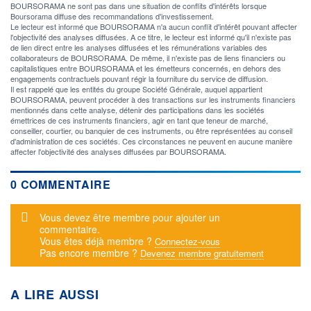
BOURSORAMA ne sont pas dans une situation de conflits d'intérêts lorsque
Boursorama diffuse des recommandations d'investissement.
Le lecteur est informé que BOURSORAMA n'a aucun conflit d'intérêt pouvant affecter
l'objectivité des analyses diffusées. A ce titre, le lecteur est informé qu'il n'existe pas
de lien direct entre les analyses diffusées et les rémunérations variables des
collaborateurs de BOURSORAMA. De même, il n'existe pas de liens financiers ou
capitalistiques entre BOURSORAMA et les émetteurs concernés, en dehors des
engagements contractuels pouvant régir la fourniture du service de diffusion.
Il est rappelé que les entités du groupe Société Générale, auquel appartient
BOURSORAMA, peuvent procéder à des transactions sur les instruments financiers
mentionnés dans cette analyse, détenir des participations dans les sociétés
émettrices de ces instruments financiers, agir en tant que teneur de marché,
conseiller, courtier, ou banquier de ces instruments, ou être représentées au conseil
d'administration de ces sociétés. Ces circonstances ne peuvent en aucune manière
affecter l'objectivité des analyses diffusées par BOURSORAMA.
0 COMMENTAIRE
Message d'alerte
Vous devez être membre pour ajouter un
commentaire.
Vous êtes déjà membre ?
Connectez-vous
Pas encore membre ?
Devenez membre gratuitement
A LIRE AUSSI