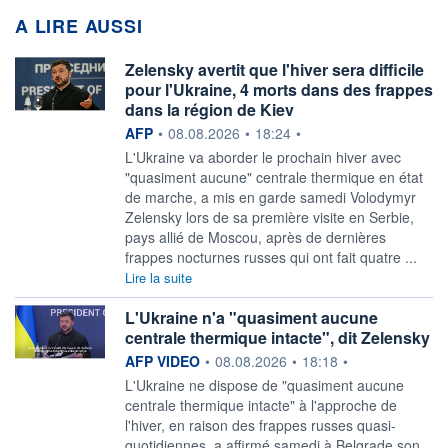
A LIRE AUSSI
Zelensky avertit que l'hiver sera difficile
pour l'Ukraine, 4 morts dans des frappes
dans la région de Kiev
information fournie par
AFP
•
08.08.2026
•
18:24
•
L'Ukraine va aborder le prochain hiver avec
"quasiment aucune" centrale thermique en état
de marche, a mis en garde samedi Volodymyr
Zelensky lors de sa première visite en Serbie,
pays allié de Moscou, après de dernières
frappes nocturnes russes qui ont fait quatre ...
Lire la suite
L'Ukraine n'a "quasiment aucune
centrale thermique intacte", dit Zelensky
information fournie par
AFP VIDEO
•
08.08.2026
•
18:18
•
L'Ukraine ne dispose de "quasiment aucune
centrale thermique intacte" à l'approche de
l'hiver, en raison des frappes russes quasi-
quotidiennes, a affirmé samedi à Belgrade son