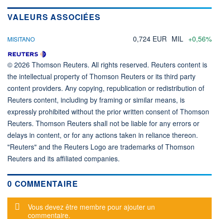
VALEURS ASSOCIÉES
0,724 EUR
MIL
+0,56%
MISITANO
© 2026 Thomson Reuters. All rights reserved. Reuters content is
the intellectual property of Thomson Reuters or its third party
content providers. Any copying, republication or redistribution of
Reuters content, including by framing or similar means, is
expressly prohibited without the prior written consent of Thomson
Reuters. Thomson Reuters shall not be liable for any errors or
delays in content, or for any actions taken in reliance thereon.
"Reuters" and the Reuters Logo are trademarks of Thomson
Reuters and its affiliated companies.
0 COMMENTAIRE
Message d'alerte
Vous devez être membre pour ajouter un
commentaire.