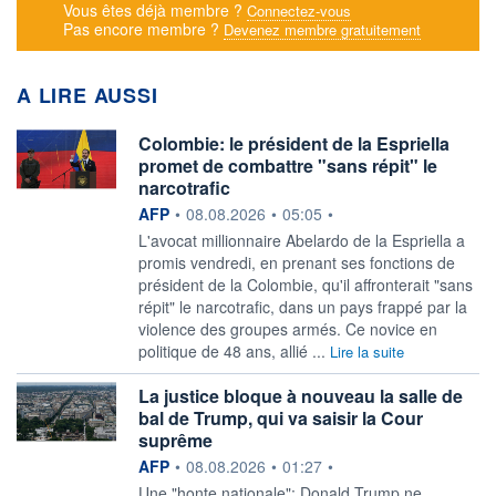
Vous êtes déjà membre ?
Connectez-vous
Pas encore membre ?
Devenez membre gratuitement
A LIRE AUSSI
Colombie: le président de la Espriella
promet de combattre "sans répit" le
narcotrafic
information fournie par
AFP
•
08.08.2026
•
05:05
•
L'avocat millionnaire Abelardo de la Espriella a
promis vendredi, en prenant ses fonctions de
président de la Colombie, qu'il affronterait "sans
répit" le narcotrafic, dans un pays frappé par la
violence des groupes armés. Ce novice en
politique de 48 ans, allié ...
Lire la suite
La justice bloque à nouveau la salle de
bal de Trump, qui va saisir la Cour
suprême
information fournie par
AFP
•
08.08.2026
•
01:27
•
Une "honte nationale": Donald Trump ne