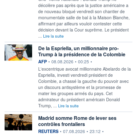
décolère pas après que la justice américaine a
de nouveau bloqué vendredi son chantier de
monumentale salle de bal à la Maison Blanche,
affirmant par ailleurs vouloir contester cette
décision devant la Cour suprême. Le président
...
Lire la suite
De la Espriella, un millionnaire pro-
Trump à la présidence de la Colombie
information fournie par
AFP
•
08.08.2026
•
00:25
•
L'excentrique avocat millionnaire Abelardo de la
Espriella, investi vendredi président de
Colombie, a chassé la gauche du pouvoir avec
un discours antisystème et la promesse de
mater les groupes armés du pays. Cet
admirateur du président américain Donald
Trump, ...
Lire la suite
Madrid somme Rome de lever ses
contrôles frontaliers
information fournie par
REUTERS
•
07.08.2026
•
23:12
•