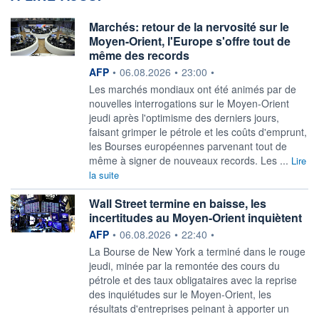
Marchés: retour de la nervosité sur le
Moyen-Orient, l'Europe s'offre tout de
même des records
information fournie par
AFP
•
06.08.2026
•
23:00
•
Les marchés mondiaux ont été animés par de
nouvelles interrogations sur le Moyen-Orient
jeudi après l'optimisme des derniers jours,
faisant grimper le pétrole et les coûts d'emprunt,
les Bourses européennes parvenant tout de
même à signer de nouveaux records. Les ...
Lire
la suite
Wall Street termine en baisse, les
incertitudes au Moyen-Orient inquiètent
information fournie par
AFP
•
06.08.2026
•
22:40
•
La Bourse de New York a terminé dans le rouge
jeudi, minée par la remontée des cours du
pétrole et des taux obligataires avec la reprise
des inquiétudes sur le Moyen-Orient, les
résultats d'entreprises peinant à apporter un