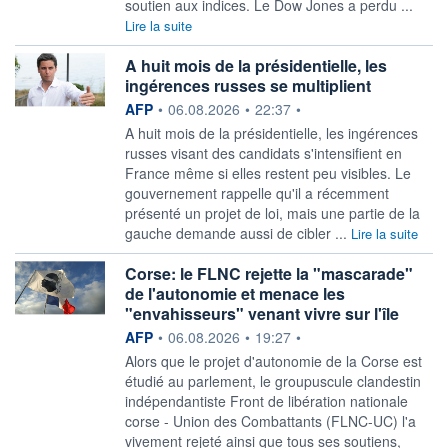
soutien aux indices. Le Dow Jones a perdu ...
Lire la suite
A huit mois de la présidentielle, les
ingérences russes se multiplient
information fournie par
AFP
•
06.08.2026
•
22:37
•
A huit mois de la présidentielle, les ingérences
russes visant des candidats s'intensifient en
France même si elles restent peu visibles. Le
gouvernement rappelle qu'il a récemment
présenté un projet de loi, mais une partie de la
gauche demande aussi de cibler ...
Lire la suite
Corse: le FLNC rejette la "mascarade"
de l'autonomie et menace les
"envahisseurs" venant vivre sur l'île
information fournie par
AFP
•
06.08.2026
•
19:27
•
Alors que le projet d'autonomie de la Corse est
étudié au parlement, le groupuscule clandestin
indépendantiste Front de libération nationale
corse - Union des Combattants (FLNC-UC) l'a
vivement rejeté ainsi que tous ses soutiens,