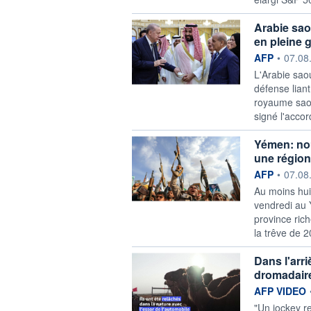
Arabie sao
en pleine 
information f
AFP
•
07.08
L'Arabie saou
défense lian
royaume saou
signé l'accor
Yémen: nou
une région 
information f
AFP
•
07.08
Au moins hui
vendredi au 
province ric
la trêve de 2
Dans l'arri
dromadair
information f
AFP VIDEO
"Un jockey re