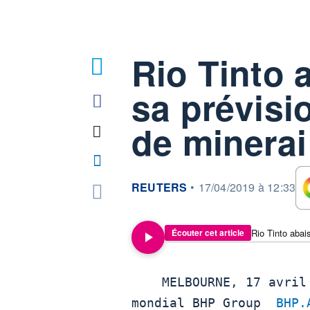
Rio Tinto 
sa prévisi
de minerai
information fournie par
REUTERS
•
17/04/2019 à 12:33
Écouter cet article
    MELBOURNE, 17 avril (Reuters) - Le premier groupe minier

mondial BHP Group  
BHP.