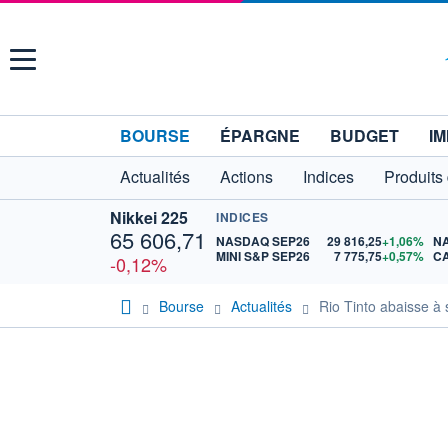
Menu
BOURSE
ÉPARGNE
BUDGET
IM
Actualités
Actions
Indices
Produits
Nikkei 225
INDICES
65 606,71
NASDAQ SEP26
29 816,25
+1,06%
N
MINI S&P SEP26
7 775,75
+0,57%
CA
-0,12%
Bourse
Actualités
Rio Tinto abaisse à 