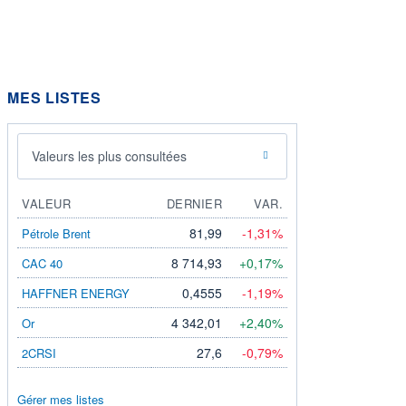
MES LISTES
Valeurs les plus consultées
VALEUR
DERNIER
VAR.
81,99
-1,31%
Pétrole Brent
8 714,93
+0,17%
CAC 40
0,4555
-1,19%
HAFFNER ENERGY
4 342,01
+2,40%
Or
27,6
-0,79%
2CRSI
Gérer mes listes