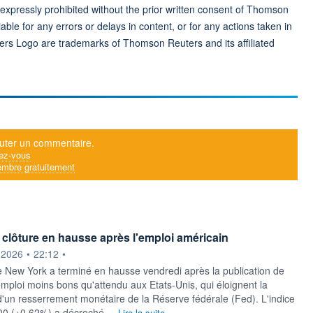
 expressly prohibited without the prior written consent of Thomson
ble for any errors or delays in content, or for any actions taken in
ers Logo are trademarks of Thomson Reuters and its affiliated
uter un commentaire.
ez-vous
mbre gratuitement
t clôture en hausse après l'emploi américain
ournie par
.2026
•
22:12
•
 New York a terminé en hausse vendredi après la publication de
'emploi moins bons qu'attendu aux Etats-Unis, qui éloignent la
d'un resserrement monétaire de la Réserve fédérale (Fed). L'indice
00 (+0,62%) a décroché ...
Lire la suite