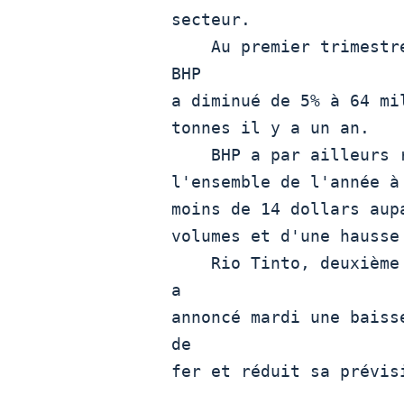
secteur. 

    Au premier trimestre, la production de minerai de fer de 
BHP

a diminué de 5% à 64 mi
tonnes il y a un an.

    BHP a par ailleurs relevé ses coûts de production pour

l'ensemble de l'année à
moins de 14 dollars aup
volumes et d'une hausse
    Rio Tinto, deuxième producteur mondial de minerai de fer, 
a

annoncé mardi une baiss
de

fer et réduit sa prévisi