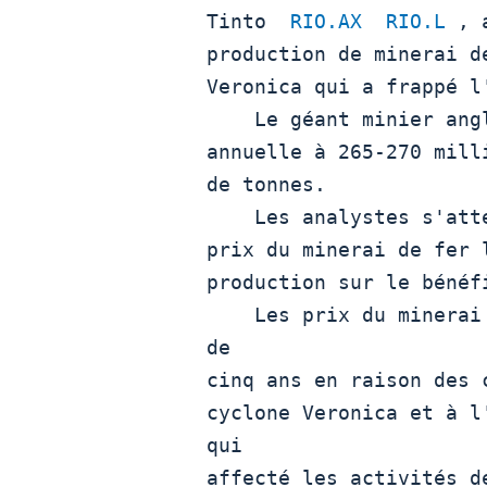
Tinto  
RIO.AX
RIO.L
 , 
production de minerai d
Veronica qui a frappé l'
    Le géant minier anglo-australien a réduit sa prévision

annuelle à 265-270 mill
de tonnes.

    Les analystes s'attendent toutefois à ce que la hausse des

prix du minerai de fer 
production sur le bénéfi
    Les prix du minerai de fer ont atteint un sommet de près 
de

cinq ans en raison des 
cyclone Veronica et à l
qui

affecté les activités d