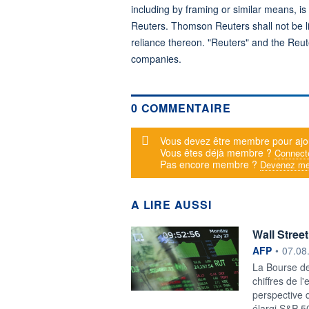
including by framing or similar means, is
Reuters. Thomson Reuters shall not be lia
reliance thereon. "Reuters" and the Reut
companies.
0 COMMENTAIRE
Message d'alerte
Vous devez être membre pour ajo
Vous êtes déjà membre ?
Connect
Pas encore membre ?
Devenez me
A LIRE AUSSI
Wall Stree
information f
AFP
•
07.08
La Bourse de
chiffres de l
perspective 
élargi S&P 5