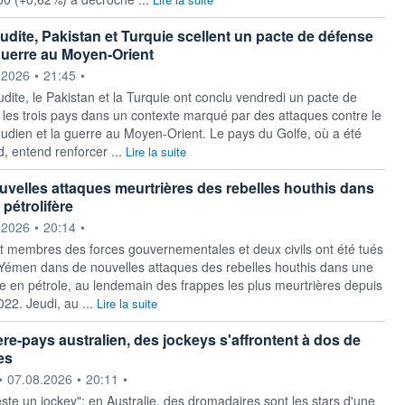
udite, Pakistan et Turquie scellent un pacte de défense
guerre au Moyen-Orient
ournie par
.2026
•
21:45
•
dite, le Pakistan et la Turquie ont conclu vendredi un pacte de
t les trois pays dans un contexte marqué par des attaques contre le
dien et la guerre au Moyen-Orient. Le pays du Golfe, où a été
d, entend renforcer ...
Lire la suite
velles attaques meurtrières des rebelles houthis dans
pétrolifère
ournie par
.2026
•
20:14
•
t membres des forces gouvernementales et deux civils ont été tués
Yémen dans de nouvelles attaques des rebelles houthis dans une
he en pétrole, au lendemain des frappes les plus meurtrières depuis
022. Jeudi, au ...
Lire la suite
ère-pays australien, des jockeys s'affrontent à dos de
es
ournie par
•
07.08.2026
•
20:11
•
ste un jockey": en Australie, des dromadaires sont les stars d'une