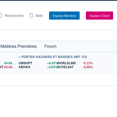
Rechercher
Aide
Espace Membre
Espace Client
Matières Premières
Forum
+ FORTES HAUSSES ET BAISSES SBF 120
64 942,87
$US
UBISOFT
+4,43%
WORLDLINE
-5,12%
NT
82,00
$US
ABIVAX
+3,54%
EUTELSAT
-4,58%