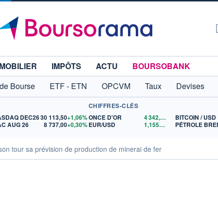
MOBILIER
IMPÔTS
ACTU
BOURSOBANK
 de Bourse
ETF - ETN
OPCVM
Taux
Devises
CHIFFRES-CLÉS
ASDAQ DEC26
30 113,50
+1,06%
ONCE D'OR
4 342,01
$US
BITCOIN / USD
C AUG 26
8 737,00
+0,30%
EUR/USD
1,1559
$US
PÉTROLE BRE
son tour sa prévision de production de minerai de fer