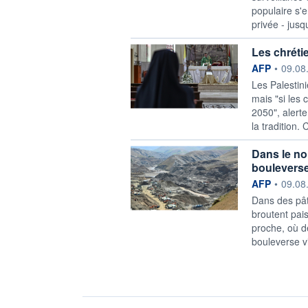
populaire s'
privée - jusq
Les chrétie
information f
AFP
•
09.08
Les Palestini
mais "si les 
2050", alerte
la tradition.
Dans le nor
bouleverse
information f
AFP
•
09.08
Dans des pât
broutent pai
proche, où d
bouleverse v