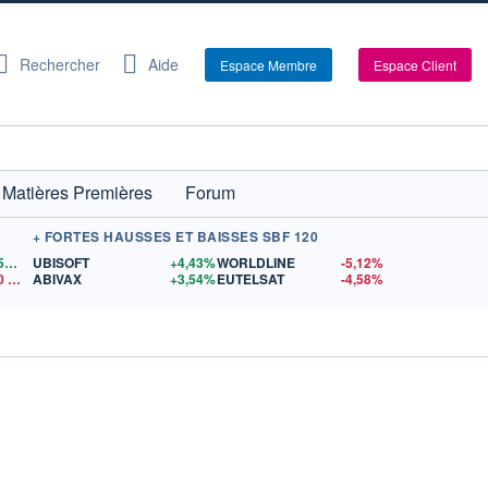
Rechercher
Aide
Espace Membre
Espace Client
Matières Premières
Forum
+ FORTES HAUSSES ET BAISSES SBF 120
1,1559
$US
UBISOFT
+4,43%
WORLDLINE
-5,12%
0
$US
ABIVAX
+3,54%
EUTELSAT
-4,58%