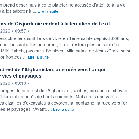
en prend désormais à cette plateforme accusée d'atteinte à la vie
u'à les saboter à ...
Lire la suite
ns de Cisjordanie cèdent à la tentation de l'exil
ournie par
.2026
•
09:57
•
ens chrétiens sont fiers de vivre en Terre sainte depuis 2.000 ans,
conditions actuelles perdurent, il n'en restera plus un seul d'ici
 Mitri Raheb, pasteur à Bethléem, ville natale de Jésus-Christ selon
 Confrontées ...
Lire la suite
d-est de l'Afghanistan, une ruée vers l'or qui
 vies et paysages
ournie par
.2026
•
09:10
•
urages du nord-est de l'Afghanistan, vaches, moutons et chèvres
siblement entourés de hauts sommets. Mais dans une vallée
es dizaines d'excavateurs dévorent la montagne, la ruée vers l'or
ies et paysages. "Avant, ...
Lire la suite