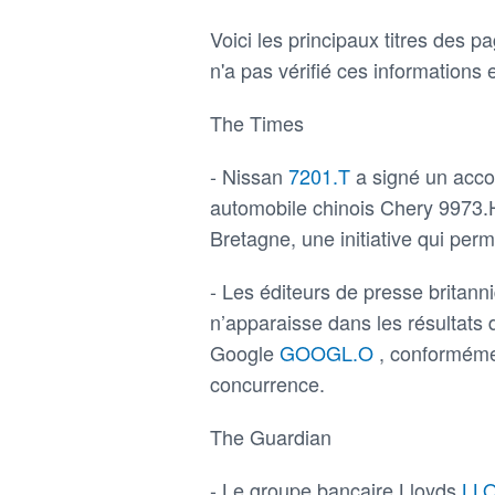
Voici les principaux titres des
n'a pas vérifié ces informations e
The Times
- Nissan
7201.T
a signé un acco
automobile chinois Chery 9973.
Bretagne, une initiative qui perm
- Les éditeurs de presse britan
n’apparaisse dans les résultats d
Google
GOOGL.O
, conformémen
concurrence.
The Guardian
- Le groupe bancaire Lloyds
LL