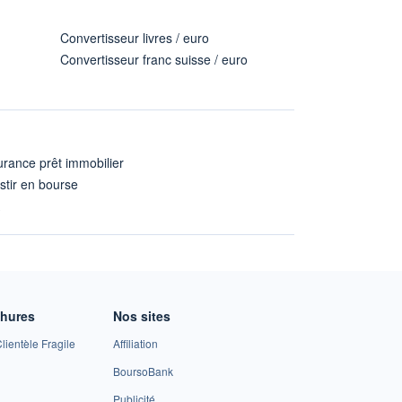
Convertisseur livres / euro
Convertisseur franc suisse / euro
rance prêt immobilier
stir en bourse
A
chures
Nos sites
lientèle Fragile
Affiliation
BoursoBank
Publicité