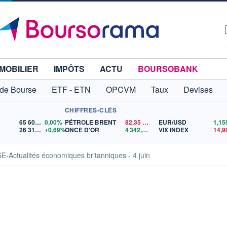
MOBILIER
IMPÔTS
ACTU
BOURSOBANK
 de Bourse
ETF - ETN
OPCVM
Taux
Devises
CHIFFRES-CLÉS
65 606,71
0,00%
PÉTROLE BRENT
82,35
$US
EUR/USD
26 319,45
+0,69%
ONCE D'OR
4 342,26
$US
VIX INDEX
14,9
ctualités économiques britanniques - 4 juin