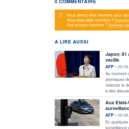
0 COMMENTAIRE
Message d'alerte
Vous devez être membre pour ajo
Vous êtes déjà membre ?
Connect
Pas encore membre ?
Devenez me
A LIRE AUSSI
Japon: 81 
vacille
information f
AFP
•
09.08
Au moment o
atomiques de
relancer le d
à des discus
Aux Etats-
surveillan
information f
AFP
•
09.08
En quelques 
surveillance