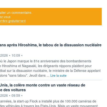
uter un commentaire.
ez-vous
mbre gratuitement
ans après Hiroshima, le tabou de la dissuasion nucléaire
ournie par
.2026
•
10:09
•
ù le Japon marque le 81e anniversaire des bombardements
 Hiroshima et Nagasaki, les dirigeants nippons plaident pour
ébat sur la dissuasion nucléaire, le ministre de la Défense appelant
sions "sans tabou". Jeudi dans ...
Lire la suite
Unis, la colère monte contre un vaste réseau de
ce des voitures
ournie par
.2026
•
09:59
•
années, la start-up Flock a installé plus de 100.000 caméras de
 des véhicules à travers les Etats-Unis. Mais un vaste mouvement