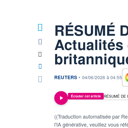
RÉSUMÉ D
Actualité
britannique
information fournie par
REUTERS
•
04/06/2026 à 04:55
RÉSUMÉ DE PRE
Écouter cet article
((Traduction automatisée par Reu
l'IA générative, veuillez vous réfé