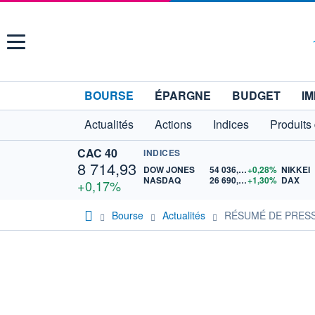
Menu
BOURSE
ÉPARGNE
BUDGET
IM
Actualités
Actions
Indices
Produits
CAC 40
INDICES
8 714,93
DOW JONES
54 036,93
+0,28%
NIKKEI
NASDAQ
26 690,62
+1,30%
DAX
+0,17%
Bourse
Actualités
RÉSUMÉ DE PRESSE-A