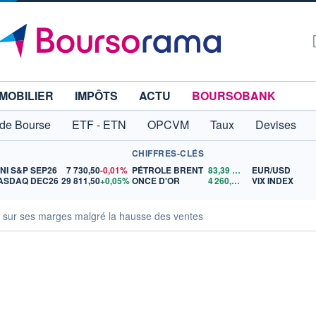
MOBILIER
IMPÔTS
ACTU
BOURSOBANK
 de Bourse
ETF - ETN
OPCVM
Taux
Devises
CHIFFRES-CLÉS
INI S&P SEP26
7 730,50
-0,01%
PÉTROLE BRENT
83,39
$US
EUR/USD
ASDAQ DEC26
29 811,50
+0,05%
ONCE D'OR
4 260,58
$US
VIX INDEX
 sur ses marges malgré la hausse des ventes