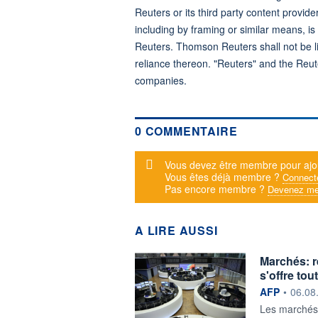
Reuters or its third party content provide
including by framing or similar means, is
Reuters. Thomson Reuters shall not be lia
reliance thereon. "Reuters" and the Reut
companies.
0 COMMENTAIRE
Message d'alerte
Vous devez être membre pour ajo
Vous êtes déjà membre ?
Connect
Pas encore membre ?
Devenez me
A LIRE AUSSI
Marchés: r
s'offre to
information f
AFP
•
06.08
Les marchés 