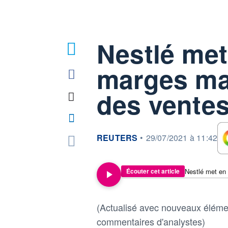
Nestlé met
marges ma
des vente
information fournie par
REUTERS
•
29/07/2021 à 11:42
Nestlé met en
Écouter cet article
(Actualisé avec nouveaux éléme
commentaires d'analystes)