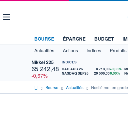
Menu
BOURSE
ÉPARGNE
BUDGET
IM
Actualités
Actions
Indices
Produits
Nikkei 225
INDICES
65 242,48
CAC AUG 26
8 718,00
+0,08%
M
NASDAQ SEP26
29 506,00
0,00%
N
-0,67%
Bourse
Actualités
Nestlé met en garde