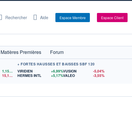
Rechercher
Aide
Espace Membre
Espace Client
Matières Premières
Forum
+ FORTES HAUSSES ET BAISSES SBF 120
1,1522
$US
VIRIDIEN
+6,99%
VUSION
-5,04%
15,15
$US
HERMES INTL
+5,17%
VALEO
-3,55%