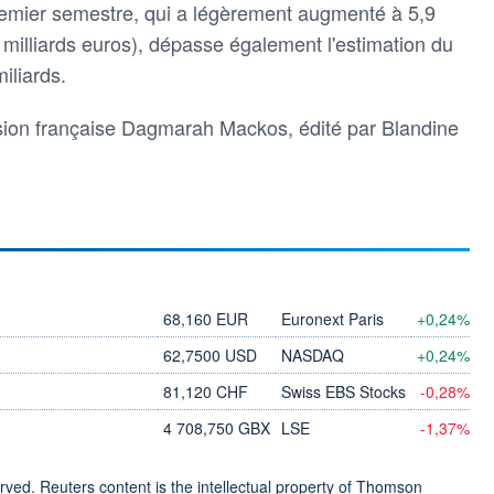
remier semestre, qui a légèrement augmenté à 5,9
8 milliards euros), dépasse également l'estimation du
iliards.
rsion française Dagmarah Mackos, édité par Blandine
68,160 EUR
Euronext Paris
+0,24%
62,7500 USD
NASDAQ
+0,24%
81,120 CHF
Swiss EBS Stocks
-0,28%
4 708,750 GBX
LSE
-1,37%
ved. Reuters content is the intellectual property of Thomson