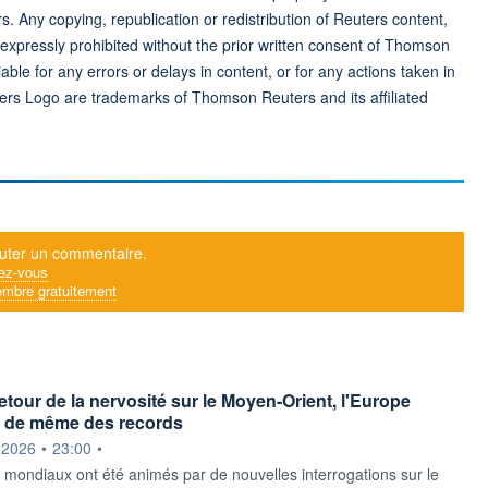
rs. Any copying, republication or redistribution of Reuters content,
 expressly prohibited without the prior written consent of Thomson
ble for any errors or delays in content, or for any actions taken in
ers Logo are trademarks of Thomson Reuters and its affiliated
uter un commentaire.
ez-vous
mbre gratuitement
etour de la nervosité sur le Moyen-Orient, l'Europe
ut de même des records
ournie par
.2026
•
23:00
•
mondiaux ont été animés par de nouvelles interrogations sur le