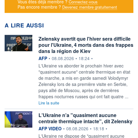
Vous êtes déjà membre ?
Connectez-vous
Pas encore membre ?
Devenez membre gratuitement
A LIRE AUSSI
Zelensky avertit que l'hiver sera difficile
pour l'Ukraine, 4 morts dans des frappes
dans la région de Kiev
information fournie par
AFP
•
08.08.2026
•
18:24
•
L'Ukraine va aborder le prochain hiver avec
"quasiment aucune" centrale thermique en état
de marche, a mis en garde samedi Volodymyr
Zelensky lors de sa première visite en Serbie,
pays allié de Moscou, après de dernières
frappes nocturnes russes qui ont fait quatre ...
Lire la suite
L'Ukraine n'a "quasiment aucune
centrale thermique intacte", dit Zelensky
information fournie par
AFP VIDEO
•
08.08.2026
•
18:18
•
L'Ukraine ne dispose de "quasiment aucune