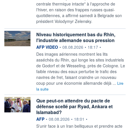
centrale thermique intacte" à l'approche de
l'hiver, en raison des frappes russes quasi-
quotidiennes, a affirmé samedi à Belgrade son
président Volodymyr Zelensky.
Niveau historiquement bas du Rhin,
l'industrie allemande sous pression
information fournie par
AFP VIDEO
•
08.08.2026
•
18:17
•
Des images aériennes montrent les lits
asséchés du Rhin, qui longe les sites industriels
de Godorf et de Wesseling, près de Cologne. Le
faible niveau des eaux perturbe le trafic des
navires de fret, faisant craindre un nouveau
coup pour une économie allemande déjà ...
Lire
la suite
Que peut-on attendre du pacte de
défense scellé par Ryad, Ankara et
Islamabad?
information fournie par
AFP
•
08.08.2026
•
18:01
•
S'unir face à un Iran belliqueux et prendre acte