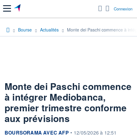
Menu
Connexion
Bourse
Actualités
Monte dei Paschi commence à intégr
Monte dei Paschi commence
à intégrer Mediobanca,
premier trimestre conforme
aux prévisions
information fournie par
BOURSORAMA AVEC AFP
•
12/05/2026 à 12:51