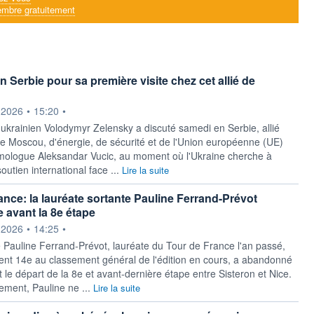
mbre gratuitement
 Serbie pour sa première visite chez cet allié de
ournie par
.2026
•
15:20
•
 ukrainien Volodymyr Zelensky a discuté samedi en Serbie, allié
 de Moscou, d'énergie, de sécurité et de l'Union européenne (UE)
ologue Aleksandar Vucic, au moment où l'Ukraine cherche à
soutien international face ...
Lire la suite
ance: la lauréate sortante Pauline Ferrand-Prévot
avant la 8e étape
ournie par
.2026
•
14:25
•
 Pauline Ferrand-Prévot, lauréate du Tour de France l'an passé,
nt 14e au classement général de l'édition en cours, a abandonné
le départ de la 8e et avant-dernière étape entre Sisteron et Nice.
ment, Pauline ne ...
Lire la suite