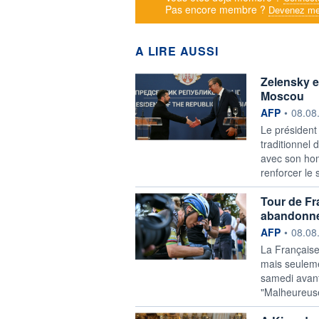
Pas encore membre ?
Devenez me
A LIRE AUSSI
Zelensky en
Moscou
information f
AFP
•
08.08
Le président
traditionnel
avec son hom
renforcer le 
Tour de Fr
abandonne 
information f
AFP
•
08.08
La Française
mais seuleme
samedi avant 
"Malheureuse