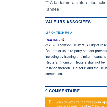
** À la dernière clôture, les ac
l'année
VALEURS ASSOCIÉES
MIRION TECH RG-A
© 2026 Thomson Reuters. All rights reser
Reuters or its third party content provide
including by framing or similar means, is
Reuters. Thomson Reuters shall not be lia
reliance thereon. "Reuters" and the Reut
companies.
0 COMMENTAIRE
Message d'alerte
Vous devez être membre pour ajo
Vous êtes déjà membre ?
Connect