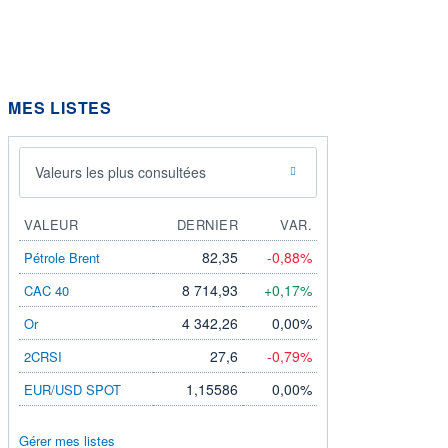
MES LISTES
Valeurs les plus consultées
VALEUR
DERNIER
VAR.
82,35
-0,88%
Pétrole Brent
8 714,93
+0,17%
CAC 40
4 342,26
0,00%
Or
27,6
-0,79%
2CRSI
1,15586
0,00%
EUR/USD SPOT
Gérer mes listes