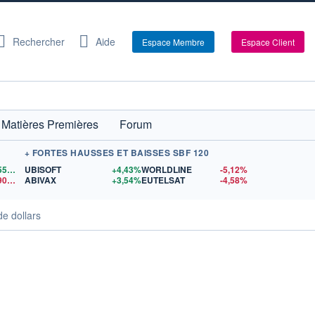
Rechercher
Aide
Espace Membre
Espace Client
Matières Premières
Forum
+ FORTES HAUSSES ET BAISSES SBF 120
1,1559
$US
UBISOFT
+4,43%
WORLDLINE
-5,12%
14,90
$US
ABIVAX
+3,54%
EUTELSAT
-4,58%
de dollars