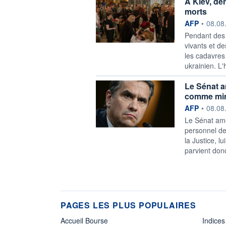
A Kiev, de
morts
information f
AFP
•
08.08
Pendant des 
vivants et d
les cadavres
ukrainien. L
Le Sénat a
comme mini
information f
AFP
•
08.08
Le Sénat amé
personnel de
la Justice, l
parvient don
PAGES LES PLUS POPULAIRES
Accueil Bourse
Indices