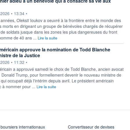
rnier adieu à un bénévole qui a consacré sa vie aux
ournie par
.2026
•
13:34
•
années, Oleksiï Ioukov a oeuvré à la frontière entre le monde des
es morts en dirigeant un groupe de bénévoles chargés de récupérer
 de soldats jusque dans les zones les plus dangereuses du front
'homme de 40 ans ...
Lire la suite
méricain approuve la nomination de Todd Blanche
stre de la Justice
ournie par
.2026
•
11:32
•
ricain a approuvé samedi le choix de Todd Blanche, ancien avocat
 Donald Trump, pour formellement devenir le nouveau ministre de
ui qui occupait déjà l'intérim depuis avril. Le président américain
c à nommer pour ...
Lire la suite
 boursiers internationaux
Convertisseur de devises