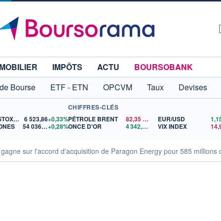
MOBILIER
IMPÔTS
ACTU
BOURSOBANK
 de Bourse
ETF - ETN
OPCVM
Taux
Devises
CHIFFRES-CLÉS
EURO STOXX 50
6 523,86
+0,33%
PÉTROLE BRENT
82,35
$US
EUR/USD
ONES
54 036,93
+0,28%
ONCE D'OR
4 342,26
$US
VIX INDEX
gagne sur l'accord d'acquisition de Paragon Energy pour 585 millions 