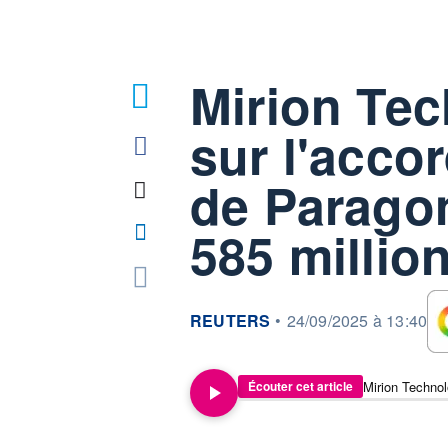
Mirion Te
sur l'acco
de Parago
585 millio
information fournie par
REUTERS
•
24/09/2025 à 13:40
Écouter cet article