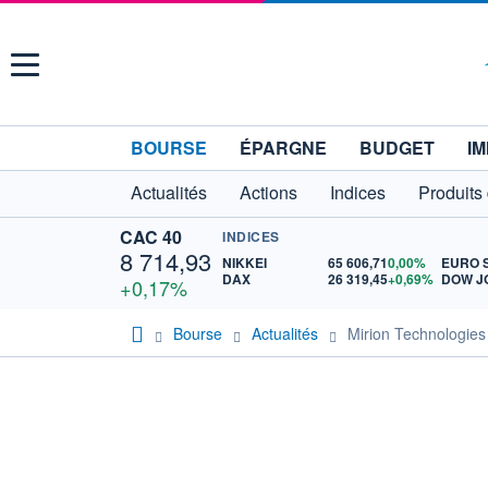
Menu
BOURSE
ÉPARGNE
BUDGET
IM
Actualités
Actions
Indices
Produits
CAC 40
INDICES
8 714,93
NIKKEI
65 606,71
0,00%
DAX
26 319,45
+0,69%
DOW J
+0,17%
Bourse
Actualités
Mirion Technologies 