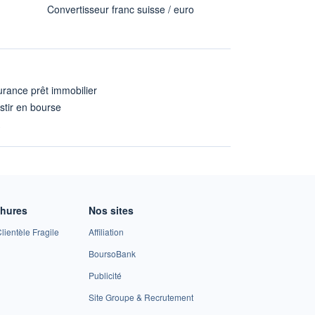
Convertisseur franc suisse / euro
rance prêt immobilier
stir en bourse
A
chures
Nos sites
lientèle Fragile
Affiliation
BoursoBank
Publicité
Site Groupe & Recrutement