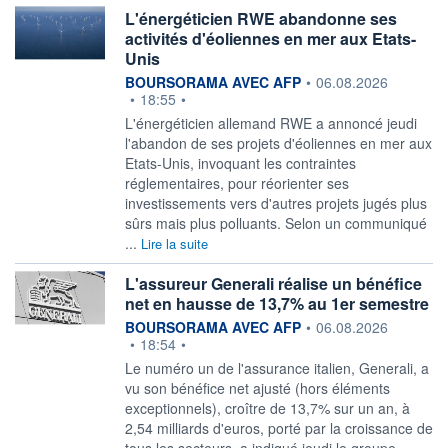
L'énergéticien RWE abandonne ses
activités d'éoliennes en mer aux Etats-
Unis
information fournie par
BOURSORAMA AVEC AFP
•
06.08.2026
•
18:55
•
L'énergéticien allemand RWE a annoncé jeudi
l'abandon de ses projets d'éoliennes en mer aux
Etats-Unis, invoquant les contraintes
réglementaires, pour réorienter ses
investissements vers d'autres projets jugés plus
sûrs mais plus polluants. Selon un communiqué
...
Lire la suite
L'assureur Generali réalise un bénéfice
net en hausse de 13,7% au 1er semestre
information fournie par
BOURSORAMA AVEC AFP
•
06.08.2026
•
18:54
•
Le numéro un de l'assurance italien, Generali, a
vu son bénéfice net ajusté (hors éléments
exceptionnels), croître de 13,7% sur un an, à
2,54 milliards d'euros, porté par la croissance de
tous les secteurs, a indiqué jeudi le groupe.