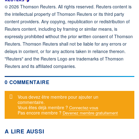
© 2026 Thomson Reuters. All rights reserved. Reuters content is
the intellectual property of Thomson Reuters or its third party
content providers. Any copying, republication or redistribution of
Reuters content, including by framing or similar means, is
expressly prohibited without the prior written consent of Thomson
Reuters. Thomson Reuters shall not be liable for any errors or
delays in content, or for any actions taken in reliance thereon.
"Reuters" and the Reuters Logo are trademarks of Thomson
Reuters and its affiliated companies.
0 COMMENTAIRE
Message d'alerte
Vous devez être membre pour ajouter un
commentaire.
Vous êtes déjà membre ?
Connectez-vous
Pas encore membre ?
Devenez membre gratuitement
A LIRE AUSSI