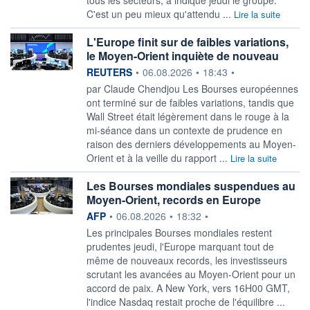
C'est un peu mieux qu'attendu ...
Lire la suite
L'Europe finit sur de faibles variations,
le Moyen-Orient inquiète de nouveau
information fournie par
REUTERS
•
06.08.2026
•
18:43
•
par Claude Chendjou Les Bourses européennes
ont terminé sur de faibles variations, tandis que
Wall Street était ‌légèrement dans le rouge à la
mi-séance dans un contexte de prudence en
raison des derniers développements au Moyen-
Orient et à la veille du rapport ...
Lire la suite
Les Bourses mondiales suspendues au
Moyen-Orient, records en Europe
information fournie par
AFP
•
06.08.2026
•
18:32
•
Les principales Bourses mondiales restent
prudentes jeudi, l'Europe marquant tout de
même de nouveaux records, les investisseurs
scrutant les avancées au Moyen-Orient pour un
accord de paix. A New York, vers 16H00 GMT,
l'indice Nasdaq restait proche de l'équilibre ...