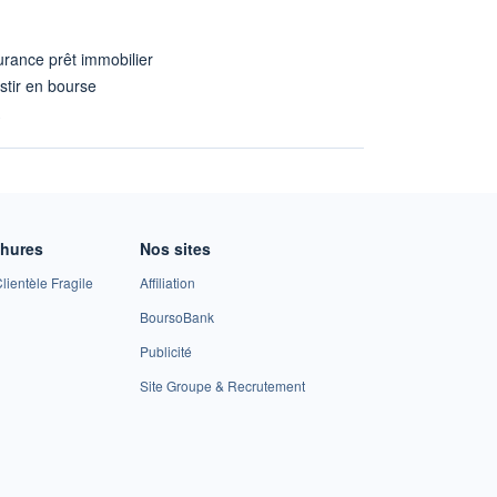
rance prêt immobilier
stir en bourse
A
chures
Nos sites
lientèle Fragile
Affiliation
BoursoBank
Publicité
Site Groupe & Recrutement