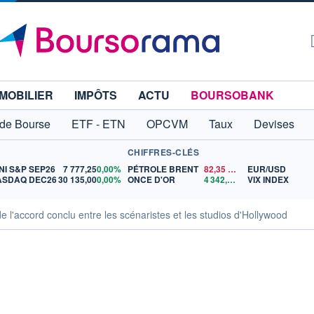
MOBILIER
IMPÔTS
ACTU
BOURSOBANK
 de Bourse
ETF - ETN
OPCVM
Taux
Devises
CHIFFRES-CLÉS
NI S&P SEP26
7 777,25
0,00%
PÉTROLE BRENT
82,35
$US
EUR/USD
ASDAQ DEC26
30 135,00
0,00%
ONCE D'OR
4 342,26
$US
VIX INDEX
de l'accord conclu entre les scénaristes et les studios d'Hollywood