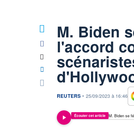
M. Biden se
l'accord c
scénariste
d'Hollywo
information fournie par
REUTERS
•
25/09/2023 à 16:46
Écouter cet article