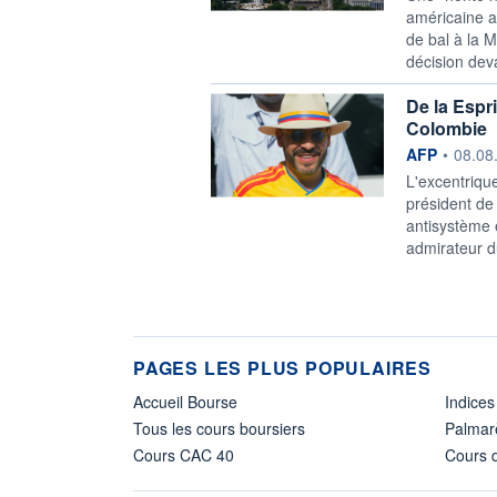
américaine a
de bal à la M
décision dev
De la Espri
Colombie
information f
AFP
•
08.08
L'excentrique
président de
antisystème 
admirateur d
PAGES LES PLUS POPULAIRES
Accueil Bourse
Indices
Tous les cours boursiers
Palmar
Cours CAC 40
Cours d