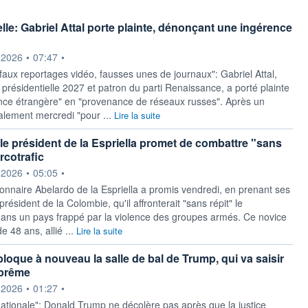
elle: Gabriel Attal porte plainte, dénonçant une ingérence
ournie par
.2026
•
07:47
•
faux reportages vidéo, fausses unes de journaux": Gabriel Attal,
 présidentielle 2027 et patron du parti Renaissance, a porté plainte
nce étrangère" en "provenance de réseaux russes". Après un
alement mercredi "pour ...
Lire la suite
le président de la Espriella promet de combattre "sans
arcotrafic
ournie par
.2026
•
05:05
•
ionnaire Abelardo de la Espriella a promis vendredi, en prenant ses
président de la Colombie, qu'il affronterait "sans répit" le
 dans un pays frappé par la violence des groupes armés. Ce novice
e 48 ans, allié ...
Lire la suite
bloque à nouveau la salle de bal de Trump, qui va saisir
uprême
ournie par
.2026
•
01:27
•
ationale": Donald Trump ne décolère pas après que la justice