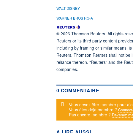
WALT DISNEY
WARNER BROS RG-A
© 2026 Thomson Reuters. All rights reser
Reuters or its third party content provide
including by framing or similar means, is
Reuters. Thomson Reuters shall not be lia
reliance thereon. "Reuters" and the Reut
companies.
0 COMMENTAIRE
Message d'alerte
Vous devez être membre pour ajo
Vous êtes déjà membre ?
Connect
Pas encore membre ?
Devenez me
A LIRE AUSSI