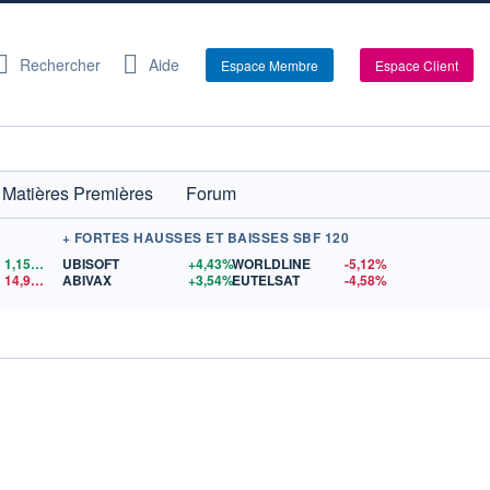
Rechercher
Aide
Espace Membre
Espace Client
Matières Premières
Forum
+ FORTES HAUSSES ET BAISSES SBF 120
1,1559
$US
UBISOFT
+4,43%
WORLDLINE
-5,12%
14,90
$US
ABIVAX
+3,54%
EUTELSAT
-4,58%