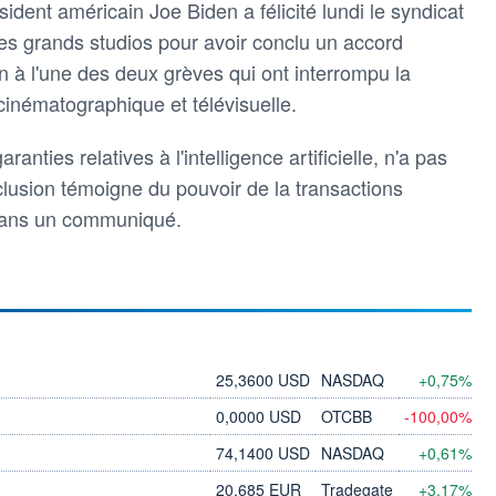
ident américain Joe Biden a félicité lundi le syndicat
les grands studios pour avoir conclu un accord
fin à l'une des deux grèves qui ont interrompu la
cinématographique et télévisuelle.
nties relatives à l'intelligence artificielle, n'a pas
nclusion témoigne du pouvoir de la transactions
 dans un communiqué.
25,3600 USD
NASDAQ
+0,75%
0,0000 USD
OTCBB
-100,00%
74,1400 USD
NASDAQ
+0,61%
20,685 EUR
Tradegate
+3,17%