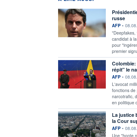
Présidenti
russe
information f
AFP
•
08.08
"Deepfakes, 
candidat à la
pour "ingére
premier sign
Colombie: 
répit" le n
information f
AFP
•
08.08
L'avocat mill
fonctions de 
narcotrafic,
en politique d
La justice 
la Cour s
information f
AFP
•
08.08
Une "honte n