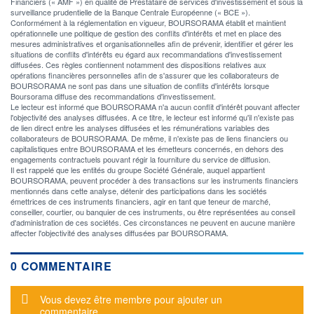
Financiers (« AMF ») en qualité de Prestataire de services d'investissement et sous la
surveillance prudentielle de la Banque Centrale Européenne (« BCE »).
Conformément à la réglementation en vigueur, BOURSORAMA établit et maintient
opérationnelle une politique de gestion des conflits d'intérêts et met en place des
mesures administratives et organisationnelles afin de prévenir, identifier et gérer les
situations de conflits d'intérêts eu égard aux recommandations d'investissement
diffusées. Ces règles contiennent notamment des dispositions relatives aux
opérations financières personnelles afin de s'assurer que les collaborateurs de
BOURSORAMA ne sont pas dans une situation de conflits d'intérêts lorsque
Boursorama diffuse des recommandations d'investissement.
Le lecteur est informé que BOURSORAMA n'a aucun conflit d'intérêt pouvant affecter
l'objectivité des analyses diffusées. A ce titre, le lecteur est informé qu'il n'existe pas
de lien direct entre les analyses diffusées et les rémunérations variables des
collaborateurs de BOURSORAMA. De même, il n'existe pas de liens financiers ou
capitalistiques entre BOURSORAMA et les émetteurs concernés, en dehors des
engagements contractuels pouvant régir la fourniture du service de diffusion.
Il est rappelé que les entités du groupe Société Générale, auquel appartient
BOURSORAMA, peuvent procéder à des transactions sur les instruments financiers
mentionnés dans cette analyse, détenir des participations dans les sociétés
émettrices de ces instruments financiers, agir en tant que teneur de marché,
conseiller, courtier, ou banquier de ces instruments, ou être représentées au conseil
d'administration de ces sociétés. Ces circonstances ne peuvent en aucune manière
affecter l'objectivité des analyses diffusées par BOURSORAMA.
0 COMMENTAIRE
Message d'alerte
Vous devez être membre pour ajouter un
commentaire.