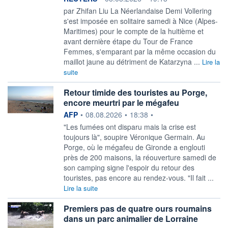
par Zhifan Liu La Néerlandaise Demi Vollering
s'est imposée en solitaire ‌samedi à Nice (Alpes-
Maritimes) pour le compte de la huitième et
avant dernière étape du Tour de France
Femmes, s'emparant par la même ​occasion du
maillot jaune au détriment de Katarzyna ...
Lire la
suite
Retour timide des touristes au Porge,
encore meurtri par le mégafeu
information fournie par
AFP
•
08.08.2026
•
18:38
•
"Les fumées ont disparu mais la crise est
toujours là", soupire Véronique Germain. Au
Porge, où le mégafeu de Gironde a englouti
près de 200 maisons, la réouverture samedi de
son camping signe l'espoir du retour des
touristes, pas encore au rendez-vous. "Il fait ...
Lire la suite
Premiers pas de quatre ours roumains
dans un parc animalier de Lorraine