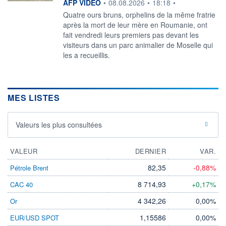
information fournie par
AFP VIDEO
•
08.08.2026
•
18:18
•
Quatre ours bruns, orphelins de la même fratrie
après la mort de leur mère en Roumanie, ont
fait vendredi leurs premiers pas devant les
visiteurs dans un parc animalier de Moselle qui
les a recueillis.
MES LISTES
Valeurs les plus consultées
VALEUR
DERNIER
VAR.
82,35
-0,88%
Pétrole Brent
8 714,93
+0,17%
CAC 40
4 342,26
0,00%
Or
1,15586
0,00%
EUR/USD SPOT