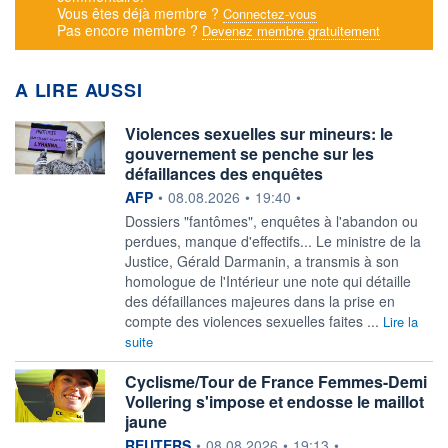
Vous êtes déjà membre ?
Connectez-vous
Pas encore membre ?
Devenez membre gratuitement
A LIRE AUSSI
Violences sexuelles sur mineurs: le
gouvernement se penche sur les
défaillances des enquêtes
information fournie par
AFP
•
08.08.2026
•
19:40
•
Dossiers "fantômes", enquêtes à l'abandon ou
perdues, manque d'effectifs... Le ministre de la
Justice, Gérald Darmanin, a transmis à son
homologue de l'Intérieur une note qui détaille
des défaillances majeures dans la prise en
compte des violences sexuelles faites ...
Lire la
suite
Cyclisme/Tour de France Femmes-Demi
Vollering s'impose et endosse le maillot
jaune
information fournie par
REUTERS
•
08.08.2026
•
19:13
•