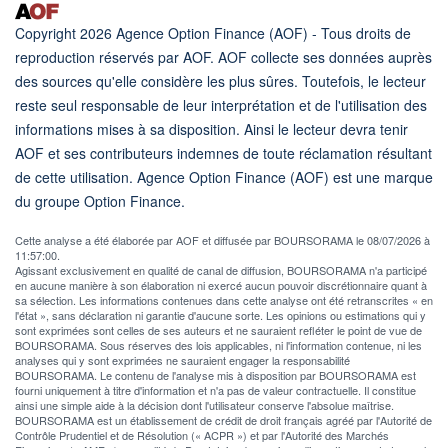
Copyright 2026 Agence Option Finance (AOF) - Tous droits de
reproduction réservés par AOF. AOF collecte ses données auprès
des sources qu'elle considère les plus sûres. Toutefois, le lecteur
reste seul responsable de leur interprétation et de l'utilisation des
informations mises à sa disposition. Ainsi le lecteur devra tenir
AOF et ses contributeurs indemnes de toute réclamation résultant
de cette utilisation. Agence Option Finance (AOF) est une marque
du groupe Option Finance.
Cette analyse a été élaborée par AOF et diffusée par BOURSORAMA le 08/07/2026 à
11:57:00.
Agissant exclusivement en qualité de canal de diffusion, BOURSORAMA n'a participé
en aucune manière à son élaboration ni exercé aucun pouvoir discrétionnaire quant à
sa sélection. Les informations contenues dans cette analyse ont été retranscrites « en
l'état », sans déclaration ni garantie d'aucune sorte. Les opinions ou estimations qui y
sont exprimées sont celles de ses auteurs et ne sauraient refléter le point de vue de
BOURSORAMA. Sous réserves des lois applicables, ni l'information contenue, ni les
analyses qui y sont exprimées ne sauraient engager la responsabilité
BOURSORAMA. Le contenu de l'analyse mis à disposition par BOURSORAMA est
fourni uniquement à titre d'information et n'a pas de valeur contractuelle. Il constitue
ainsi une simple aide à la décision dont l'utilisateur conserve l'absolue maîtrise.
BOURSORAMA est un établissement de crédit de droit français agréé par l'Autorité de
Contrôle Prudentiel et de Résolution (« ACPR ») et par l'Autorité des Marchés