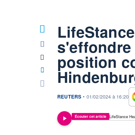
LifeStance
s'effondre
position c
Hindenbur
information fournie par
REUTERS
•
01/02/2024 à 16:20
Écouter cet article