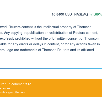
10,8400 USD
NASDAQ
+1,69%
ved. Reuters content is the intellectual property of Thomson
rs. Any copying, republication or redistribution of Reuters content,
 expressly prohibited without the prior written consent of Thomson
ble for any errors or delays in content, or for any actions taken in
ers Logo are trademarks of Thomson Reuters and its affiliated
uter un commentaire.
ez-vous
mbre gratuitement