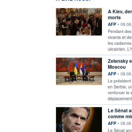
A Kiev, de
morts
information f
AFP
•
08.08
Pendant des 
vivants et d
les cadavres
ukrainien. L
Zelensky en
Moscou
information f
AFP
•
08.08
Le président
en Serbie, u
renforcer le 
déplacement 
Le Sénat a
comme mini
information f
AFP
•
08.08
Le Sénat amé