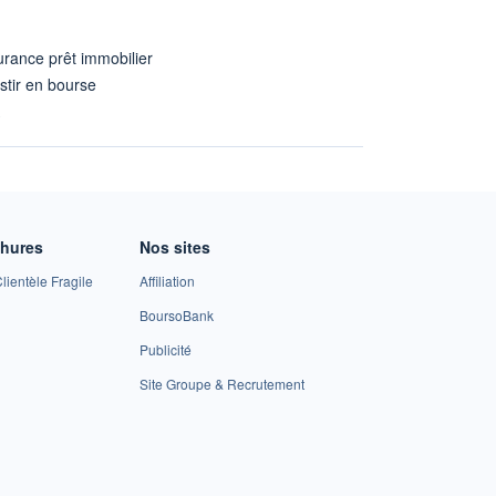
rance prêt immobilier
stir en bourse
A
chures
Nos sites
lientèle Fragile
Affiliation
BoursoBank
Publicité
Site Groupe & Recrutement