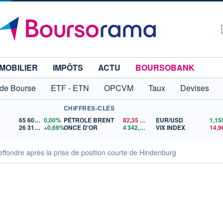
MOBILIER
IMPÔTS
ACTU
BOURSOBANK
 de Bourse
ETF - ETN
OPCVM
Taux
Devises
CHIFFRES-CLÉS
65 606,71
0,00%
PÉTROLE BRENT
82,35
$US
EUR/USD
26 319,45
+0,69%
ONCE D'OR
4 342,26
$US
VIX INDEX
14,9
effondre après la prise de position courte de Hindenburg