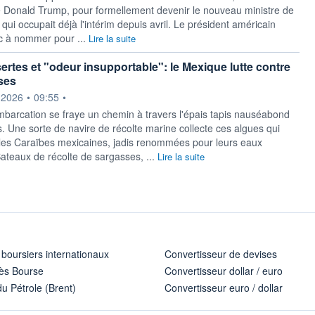
 Donald Trump, pour formellement devenir le nouveau ministre de
ui qui occupait déjà l'intérim depuis avril. Le président américain
c à nommer pour ...
Lire la suite
ertes et "odeur insupportable": le Mexique lutte contre
ses
ournie par
.2026
•
09:55
•
mbarcation se fraye un chemin à travers l'épais tapis nauséabond
. Une sorte de navire de récolte marine collecte ces algues qui
les Caraïbes mexicaines, jadis renommées pour leurs eaux
Bateaux de récolte de sargasses, ...
Lire la suite
 boursiers internationaux
Convertisseur de devises
ès Bourse
Convertisseur dollar / euro
u Pétrole (Brent)
Convertisseur euro / dollar