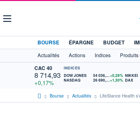
Menu
BOURSE
ÉPARGNE
BUDGET
IM
Actualités
Actions
Indices
Produits
CAC 40
INDICES
8 714,93
DOW JONES
54 036,93
+0,28%
NIKKEI
NASDAQ
26 690,62
+1,30%
DAX
+0,17%
Bourse
Actualités
LifeStance Health s'