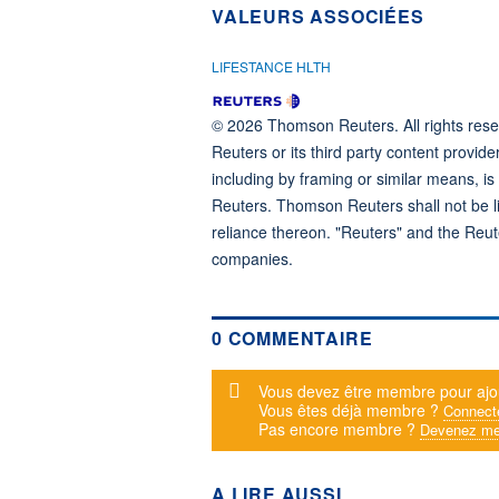
VALEURS ASSOCIÉES
LIFESTANCE HLTH
© 2026 Thomson Reuters. All rights reser
Reuters or its third party content provide
including by framing or similar means, is
Reuters. Thomson Reuters shall not be lia
reliance thereon. "Reuters" and the Reut
companies.
0 COMMENTAIRE
Message d'alerte
Vous devez être membre pour ajo
Vous êtes déjà membre ?
Connect
Pas encore membre ?
Devenez me
A LIRE AUSSI