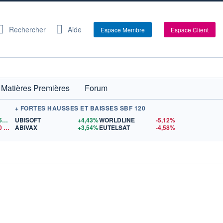
Rechercher
Aide
Espace Membre
Espace Client
Matières Premières
Forum
+ FORTES HAUSSES ET BAISSES SBF 120
1,1559
$US
UBISOFT
+4,43%
WORLDLINE
-5,12%
0
$US
ABIVAX
+3,54%
EUTELSAT
-4,58%