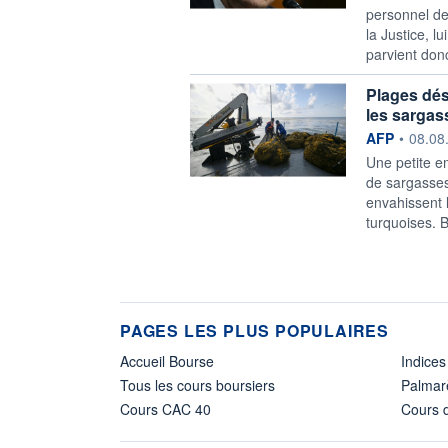
personnel de
la Justice, l
parvient don
Plages dés
les sargas
information f
AFP
•
08.08
Une petite e
de sargasses
envahissent 
turquoises. 
PAGES LES PLUS POPULAIRES
Accueil Bourse
Indices
Tous les cours boursiers
Palmar
Cours CAC 40
Cours d