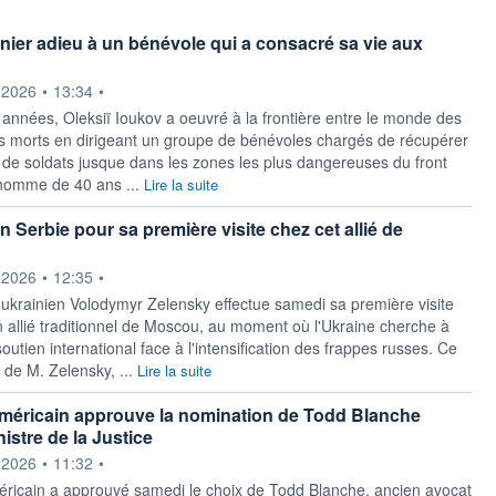
rnier adieu à un bénévole qui a consacré sa vie aux
ournie par
.2026
•
13:34
•
années, Oleksiï Ioukov a oeuvré à la frontière entre le monde des
es morts en dirigeant un groupe de bénévoles chargés de récupérer
 de soldats jusque dans les zones les plus dangereuses du front
'homme de 40 ans ...
Lire la suite
 Serbie pour sa première visite chez cet allié de
ournie par
.2026
•
12:35
•
 ukrainien Volodymyr Zelensky effectue samedi sa première visite
n allié traditionnel de Moscou, au moment où l'Ukraine cherche à
soutien international face à l'intensification des frappes russes. Ce
de M. Zelensky, ...
Lire la suite
méricain approuve la nomination de Todd Blanche
stre de la Justice
ournie par
.2026
•
11:32
•
ricain a approuvé samedi le choix de Todd Blanche, ancien avocat