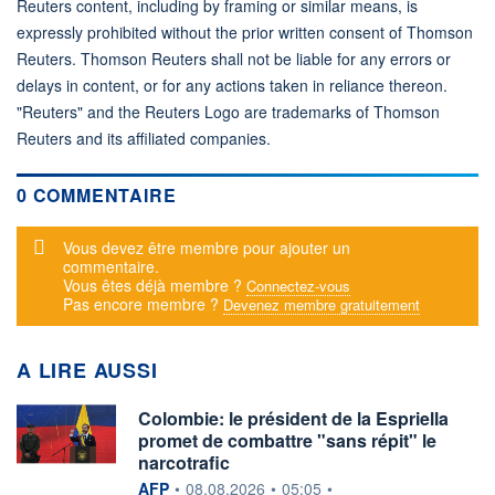
Reuters content, including by framing or similar means, is
expressly prohibited without the prior written consent of Thomson
Reuters. Thomson Reuters shall not be liable for any errors or
delays in content, or for any actions taken in reliance thereon.
"Reuters" and the Reuters Logo are trademarks of Thomson
Reuters and its affiliated companies.
0 COMMENTAIRE
Message d'alerte
Vous devez être membre pour ajouter un
commentaire.
Vous êtes déjà membre ?
Connectez-vous
Pas encore membre ?
Devenez membre gratuitement
A LIRE AUSSI
Colombie: le président de la Espriella
promet de combattre "sans répit" le
narcotrafic
information fournie par
AFP
•
08.08.2026
•
05:05
•