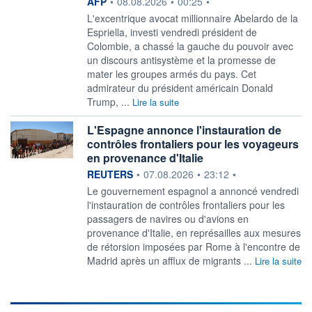
information fournie par
AFP
•
08.08.2026
•
00:25
•
L'excentrique avocat millionnaire Abelardo de la
Espriella, investi vendredi président de
Colombie, a chassé la gauche du pouvoir avec
un discours antisystème et la promesse de
mater les groupes armés du pays. Cet
admirateur du président américain Donald
Trump, ...
Lire la suite
L'Espagne annonce l'instauration de
contrôles frontaliers pour les voyageurs
en provenance d'Italie
information fournie par
REUTERS
•
07.08.2026
•
23:12
•
‌Le gouvernement espagnol a ​annoncé vendredi
l'instauration de contrôles frontaliers pour les
passagers ​de navires ou d'avions en ​
provenance d'Italie, en ⁠représailles aux mesures
de ‌rétorsion imposées par Rome à l'encontre de
​Madrid ‌après un afflux de ⁠migrants ...
Lire la suite