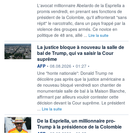
L'avocat millionnaire Abelardo de la Espriella a
promis vendredi, en prenant ses fonctions de
président de la Colombie, qu'il affronterait "sans
répit" le narcotrafic, dans un pays frappé par la
violence des groupes armés. Ce novice en
politique de 48 ans, allié ...
Lire la suite
La justice bloque à nouveau la salle de
bal de Trump, qui va saisir la Cour
suprême
information fournie par
AFP
•
08.08.2026
•
01:27
•
Une "honte nationale": Donald Trump ne
décolère pas après que la justice américaine a
de nouveau bloqué vendredi son chantier de
monumentale salle de bal à la Maison Blanche,
affirmant par ailleurs vouloir contester cette
décision devant la Cour suprême. Le président
...
Lire la suite
De la Espriella, un millionnaire pro-
Trump à la présidence de la Colombie