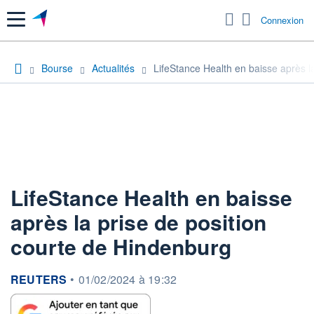
Menu
Connexion
Bourse
Actualités
LifeStance Health en baisse après l
LifeStance Health en baisse
après la prise de position
courte de Hindenburg
information fournie par
REUTERS
•
01/02/2024 à 19:32