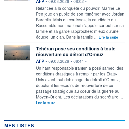
information fournie par
AFP
•
09.08.2026
•
08:02
•
Relancée à la conquête du pouvoir, Marine Le
Pen joue en public de son "binôme" avec Jordan
Bardella. Mais en coulisses, la candidate du
Rassemblement national s'appuie surtout sur sa
famille et sa garde rapprochée: mieux qu'une
équipe, un clan. Dans la famille ...
Lire la suite
Téhéran pose ses conditions à toute
réouverture du détroit d'Ormuz
information fournie par
AFP
•
09.08.2026
•
06:44
•
Un haut responsable iranien a posé samedi des
conditions drastiques à remplir par les Etats-
Unis avant tout déblocage du détroit d'Ormuz,
douchant les espoirs de réouverture de ce
passage stratégique au coeur de la guerre au
Moyen-Orient. Les déclarations du secrétaire ...
Lire la suite
MES LISTES