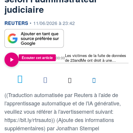
judiciaire
information fournie par
REUTERS
•
11/06/2026 à 23:42
Les victimes de la fuite de données
Écouter cet article
00:00
de 23andMe ont droit à une
indemnisation de 46,75 millions de
dollars, selon l'administrateur
judiciaire
((Traduction automatisée par Reuters à l'aide de
l'apprentissage automatique et de l'IA générative,
veuillez vous référer à l'avertissement suivant:
https://bit.ly/rtrsauto)) (Ajoute des informations
supplémentaires) par Jonathan Stempel