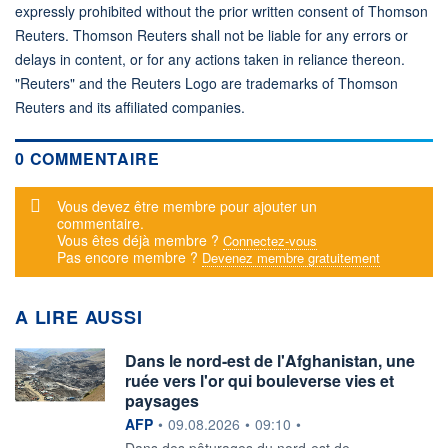
expressly prohibited without the prior written consent of Thomson
Reuters. Thomson Reuters shall not be liable for any errors or
delays in content, or for any actions taken in reliance thereon.
"Reuters" and the Reuters Logo are trademarks of Thomson
Reuters and its affiliated companies.
0 COMMENTAIRE
Message d'alerte
Vous devez être membre pour ajouter un
commentaire.
Vous êtes déjà membre ?
Connectez-vous
Pas encore membre ?
Devenez membre gratuitement
A LIRE AUSSI
Dans le nord-est de l'Afghanistan, une
ruée vers l'or qui bouleverse vies et
paysages
information fournie par
AFP
•
09.08.2026
•
09:10
•
Dans des pâturages du nord-est de