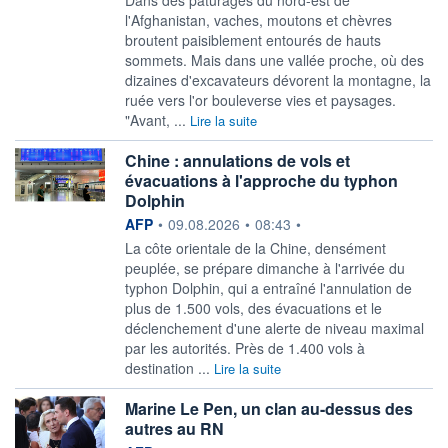
l'Afghanistan, vaches, moutons et chèvres
broutent paisiblement entourés de hauts
sommets. Mais dans une vallée proche, où des
dizaines d'excavateurs dévorent la montagne, la
ruée vers l'or bouleverse vies et paysages.
"Avant, ...
Lire la suite
Chine : annulations de vols et
évacuations à l'approche du typhon
Dolphin
information fournie par
AFP
•
09.08.2026
•
08:43
•
La côte orientale de la Chine, densément
peuplée, se prépare dimanche à l'arrivée du
typhon Dolphin, qui a entraîné l'annulation de
plus de 1.500 vols, des évacuations et le
déclenchement d'une alerte de niveau maximal
par les autorités. Près de 1.400 vols à
destination ...
Lire la suite
Marine Le Pen, un clan au-dessus des
autres au RN